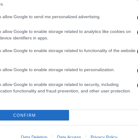
ώνει τα ταμειακά του διαθέσιμα
και
s.
τούν τα κονδύλια που του διατίθενται από
to allow Google to send me personalized advertising.
ωρεί ότι είναι άμεση και επιτακτική η
. Επίσης, το Πανεπιστήμιο Μακεδονίας έχει
o allow Google to enable storage related to analytics like cookies on
κη αναμόρφωσης του θεσμικού πλαισίου που
evice identifiers in apps.
τε να είναι πιο κοντά στα πραγματικά
. Αλλιώς, θα συνεχίσουν να παρατηρούνται
o allow Google to enable storage related to functionality of the website
ειγμα να σιτίζονται φοιτητές οικογενειών
 σε ειδικές κατηγορίες και να μη
o allow Google to enable storage related to personalization.
ογένειες είχαν εξαιρετικά χαμηλό εισόδημα.
o allow Google to enable storage related to security, including
cation functionality and fraud prevention, and other user protection.
ρα τη Θεσσαλονίκη, για το ακαδημαϊκό έτος
ι 4.000 φοιτητές περίπου, οι οποίοι
CONFIRM
με την Κοινή Υπουργική Απόφαση
012), στην οποία ορίζονται οι όροι, οι
ριτήρια των δικαιούχων δωρεάν σίτισης
Data Deletion
Data Access
Privacy Policy