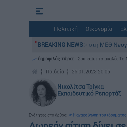
Πολιτική
Οικονομία
Ελ
ημερών - Νοσηλευόταν στη ΜΕΘ Νεογνών
BREAKING NEWS:
M
δημοφιλές τώρα:
Σου καίει το μυαλό: Το 
┋
Παιδεία
┋
26.01.2023 20:05
Νικολίτσα Τρίγκα
Εκπαιδευτικό Ρεπορτάζ
Ενότητες στο άρθρο:
📌 Η ανακοίνωση του ιδρύματος
Δωρεάν σίτιση δίνει σ