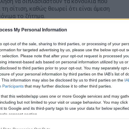
κληση να διπλασιαστούν τα κονδύλια που
 τη σίτιση, καθώς θεωρεί ότι είναι άμεση
μόνιμα το ζήτημα.
ος
ocess My Personal Information
α από
πολύμηνη
προσπάθεια
πέτυχε, με δική
to opt-out of the sale, sharing to third parties, or processing of your per
η και δικά του αποθεματικά κονδύλια, τη
formation for targeted advertising by us, please use the below opt-out s
ν δωρεάν σίτισης, περίπου 2.000 επιπλέον
r selection. Please note that after your opt-out request is processed y
eing interest-based ads based on personal information utilized by us or
η Δεκεμβρίου 2023.
Αντιμετώπισε έτσι ένα
disclosed to third parties prior to your opt-out. You may separately opt-
 στα περιορισμένα κονδύλια που
losure of your personal information by third parties on the IAB’s list of
ατική επιχορήγηση, αλλά και στα
. This information may also be disclosed by us to third parties on the
IA
θεί από το νόμο, όσον αφορά τους
Participants
that may further disclose it to other third parties.
 το Πανεπιστήμιο Μακεδονίας έχει θέσει
 that this website/app uses one or more Google services and may gath
νεων, χωρίς δυστυχώς ανταπόκριση από
including but not limited to your visit or usage behaviour. You may click 
ης αυτής, εδώ και πάνω από δέκα χρόνια
 to Google and its third-party tags to use your data for below specifi
ogle consent section.
 φοιτητές και φοιτήτριες από τους
περίπου
προκαλούσε τις δίκαιες διαμαρτυρίες των