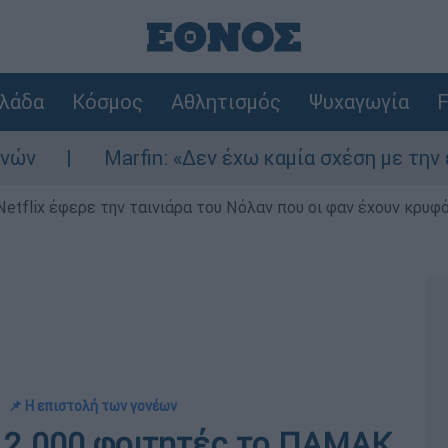
λάδα
Κόσμος
Αθλητισμός
Ψυχαγωγία
F
arfin: «Δεν έχω καμία σχέση με την επίθεση» λέ
Netflix έφερε την ταινιάρα του Νόλαν που οι φαν έχουν κρυφό
📌 Η επιστολή των γονέων
ε 2.000 φοιτητές το ΠΑΜΑΚ