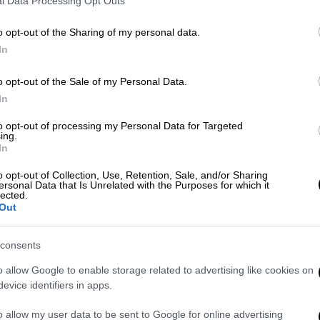
l Data Processing Opt Outs
ς.
o opt-out of the Sharing of my personal data.
α, το Πανεπιστήμιο Μακεδονίας
υπέβαλε
In
ιτρέψει την αξιοποίηση των ταμειακών του
δοτηθεί η σίτιση όσων αποκλείονταν
από
o opt-out of the Sale of my Personal Data.
υ έγινε δεκτό τον περασμένο Ιούνιο. Ωστόσο,
In
υνέχεια στο
Ελεγκτικό Συνέδριο
που, αρχικά,
to opt-out of processing my Personal Data for Targeted
σμένες ενέργειες των υπηρεσιών του
ing.
 και τελικά επήλθε ανατροπή που
In
γκρίνει τη συμπληρωματική χρηματοδότηση
o opt-out of Collection, Use, Retention, Sale, and/or Sharing
μα του Ιδρύματος. Η απόφαση αυτή, της
ersonal Data that Is Unrelated with the Purposes for which it
lected.
ιτρέπει στο Πανεπιστήμιο Μακεδονίας να
Out
ων δικαιούμενων δωρεάν σίτισης φοιτητών,
υ προϋπολογισμού του 2023, ο οποίος
consents
ενθήμερο, έως το τέλος της ημερολογιακής
o allow Google to enable storage related to advertising like cookies on
evice identifiers in apps.
Πανεπιστήμιο Μακεδονίας
δεν είναι δυνατό
o allow my user data to be sent to Google for online advertising