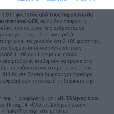
.
 1.911 φοιτητές από τους παραπάνω θα
ου σχετικού ΦΕΚ
, αφού δεν επαρκεί η
ίας, που το ύψος της ανέρχεται σε
ησίως για τους 1.911 φοιτητές).
κής είναι το γεγονός ότι 2.100 φοιτητές,
νται δωρεάν κι οι οικογένειες τους
ηλαδή 1.100 ευρώ ετησίως ( πολύ
ιαίο μισθό) αν επιθυμούν να τρώνε στο
κόμα παράδοξο είναι ότι με τα κριτήρια
.911 θα σιτίζονται δωρεάν για τέσσερα
θα ωφεληθούν ποτέ κατά τη διάρκεια της
 παρ. 1 αναφέρεται ότι:
«Οι Έλληνες είναι
ο 16 παρ. 4: «Όλοι οι Έλληνες έχουν
ις βαθμίδες της, στα κρατικά