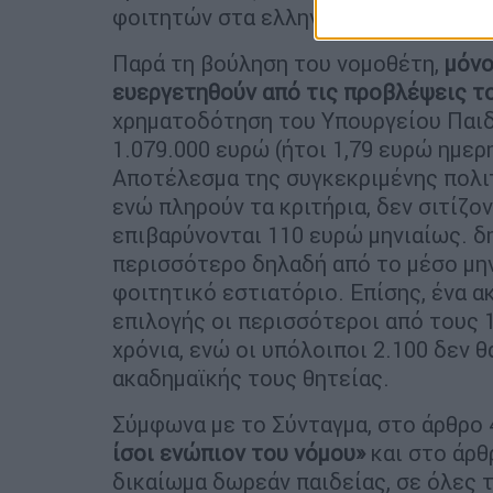
φοιτητών στα ελληνικά πανεπιστήμια
Παρά τη βούληση του νομοθέτη,
μόνο
ευεργετηθούν από τις προβλέψεις τ
χρηματοδότηση του Υπουργείου Παιδε
1.079.000 ευρώ (ήτοι 1,79 ευρώ ημερ
Αποτέλεσμα της συγκεκριμένης πολιτι
ενώ πληρούν τα κριτήρια, δεν σιτίζο
επιβαρύνονται 110 ευρώ μηνιαίως. δ
περισσότερο δηλαδή από το μέσο μην
φοιτητικό εστιατόριο. Επίσης, ένα α
επιλογής οι περισσότεροι από τους 1
χρόνια, ενώ οι υπόλοιποι 2.100 δεν 
ακαδημαϊκής τους θητείας.
Σύμφωνα με το Σύνταγμα, στο άρθρο 4
ίσοι ενώπιον του νόμου»
και στο άρθρ
δικαίωμα δωρεάν παιδείας, σε όλες τ