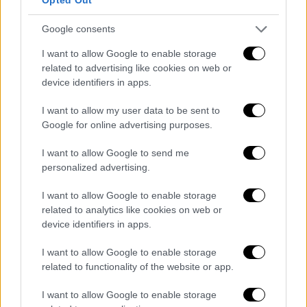
συγκεκριμένων υπηρεσιών, προνομίων και
δυνατοτήτων ανά κατηγορία δικαιούχων
Google consents
σύμφωνα με την παρ. 4.
I want to allow Google to enable storage
related to advertising like cookies on web or
3.
Η ακαδημαϊκή ταυτότητα εκδίδεται σε
device identifiers in apps.
φυσική μορφή.
Τα στοιχεία της ακαδημαϊκής
ταυτότητας της παρ. 2 δύνανται να
I want to allow my user data to be sent to
Google for online advertising purposes.
τηρούνται και σε ψηφιακή μορφή μέσω
ειδικής ηλεκτρονικής εφαρμογής του
I want to allow Google to send me
άρθρου 80 του ν. 4954/2022 (A’ 136), περί του
personalized advertising.
ψηφιακού αποθετηρίου εγγράφων. Η
I want to allow Google to enable storage
άντληση των στοιχείων γίνεται κατόπιν
related to analytics like cookies on web or
αυθεντικοποίησης του φυσικού προσώπου,
device identifiers in apps.
σύμφωνα με το άρθρο 24 του ν. 4727/2020 (Α’
184) και με τη χρήση δεύτερου παράγοντα
I want to allow Google to enable storage
related to functionality of the website or app.
αυθεντικοποίησης, από το Μητρώο
ακαδημαϊκών ταυτοτήτων που τηρείται από
I want to allow Google to enable storage