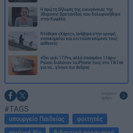
Η πρώτη δήλωση της οικογένειας της
38χρονης Βρετανίδας που δολοφονήθηκε
στην Κυψέλη
Ντύθηκε «Χάρος», ανέβηκε στην οροφή
νοσοκομείου και κοιτούσε επίμονα τους
ασθενείς
«Όχι γκέι 17 Pro, αλλά σπασμένο 11άρι»:
Ρώσοι διαλύουν τα iPhone τους στο TikTok
για να... γίνουν πιο άνδρες
επόμενο
άρθρο
#TAGS
υπουργείο Παιδείας
φοιτητές
σχολική βία
διδακτικό προσωπικό