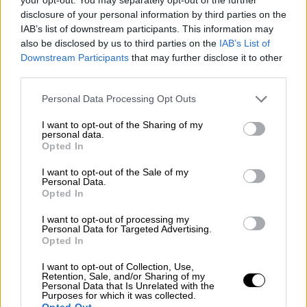
2. Η ακαδημαϊκή ταυτότητα αποτελεί μέσο
disclosure of your personal information by third parties on the
IAB’s list of downstream participants. This information may
φυσικής ταυτοποίησης και ψηφιακής
also be disclosed by us to third parties on the
IAB’s List of
αυθεντικοποίησης του κατόχου και για την
Downstream Participants
that may further disclose it to other
έκδοσή της συλλέγονται τα ακόλουθα
third parties.
στοιχεία: α) όνομα, β) επώνυμο, γ)
Please note that this website/app uses one or more Google
Personal Data Processing Opt Outs
πατρώνυμο, δ) ακαδημαϊκή ιδιότητα του
services and may gather and store information including but
κατόχου, ε) Ανώτατο Εκπαιδευτικό Ίδρυμα
not limited to your visit or usage behaviour. You may click to
I want to opt-out of the Sharing of my
personal data.
(Α.Ε.Ι.), στ) ακαδημαϊκή μονάδα ή διοικητική
grant or deny consent to Google and its third-party tags to
Opted In
use your data for below specified purposes in below Google
δομή του Α.Ε.Ι. όπου υπηρετεί ή φοιτά ο
consent section.
I want to opt-out of the Sale of my
κάτοχός της, ζ) Αριθμός Μητρώου
Personal Data.
Κοινωνικής Ασφάλισης (Α.Μ.Κ.Α.), η)
Opted In
πρόσφατη φωτογραφία, θ) τόπος μόνιμης
I want to opt-out of processing my
κατοικίας, ι) αριθμός μητρώου, όπου
Personal Data for Targeted Advertising.
Opted In
υφίσταται, του κατόχου και ια) διάρκεια
ισχύος της ταυτότητας. Τα στοιχεία των
I want to opt-out of Collection, Use,
Retention, Sale, and/or Sharing of my
περ. ζ) και θ) συλλέγονται μόνο εφόσον
Personal Data that Is Unrelated with the
Purposes for which it was collected.
κρίνονται απαραίτητα για την παροχή
Opted Out