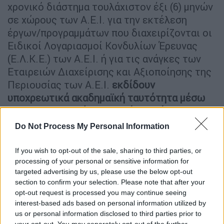
χρονικό διάστημα τουλάχιστον έξι (6) μηνών
σε χώρους των Α.Ε.Ι. για την εκτέλεση
έργων/προγραμμάτων που διαχειρίζονται οι
Ειδικοί Λογαριασμοί Κονδυλίων Έρευνας
(Ε.Λ.Κ.Ε.) των Α.Ε.Ι. ή για τις ανάγκες των
Εταιρειών Διαχείρισης και Αξιοποίησης της
Περιουσίας των Α.Ε.Ι.
εκδίδουν
υποχρεωτικά ακαδημαϊκή ταυτότητα μέσω
της Ηλεκτρονικής Υπηρεσίας Απόκτησης
Ακαδημαϊκής Ταυτότητας του Υπουργείου
Do Not Process My Personal Information
Παιδείας και Θρησκευμάτων,
η οποία
παρέχεται σε συνεργασία με την ανώνυμη
If you wish to opt-out of the sale, sharing to third parties, or
εταιρεία του Ελληνικού Δημοσίου με την
processing of your personal or sensitive information for
targeted advertising by us, please use the below opt-out
επωνυμία «Εθνικό Δίκτυο Υποδομών
section to confirm your selection. Please note that after your
Τεχνολογίας και Έρευνας Α.Ε.» (Ε.Δ.Υ.Τ.Ε.
opt-out request is processed you may continue seeing
Α.Ε.) που εποπτεύεται από το Υπουργείο
interest-based ads based on personal information utilized by
Ψηφιακής Διακυβέρνησης.
us or personal information disclosed to third parties prior to
your opt-out. You may separately opt-out of the further