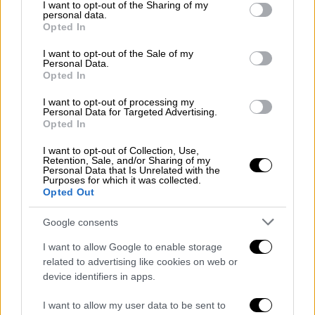
not limited to your visit or usage behaviour. You may click to
I want to opt-out of the Sharing of my
αποστάσεως εκπαίδευσης από την
personal data.
grant or deny consent to Google and its third-party tags to
ΕΘ.Α.Α.Ε. πριν την έναρξη λειτουργίας
Opted In
use your data for below specified purposes in below Google
τους και περιοδική αξιολόγησή τους.
consent section.
I want to opt-out of the Sale of my
Για πρώτη φορά παρέχεται σε όλα τα
Personal Data.
Opted In
Πανεπιστήμια η δυνατότητα οργάνωσης
προγραμμάτων μεταπτυχιακών σπουδών
I want to opt-out of processing my
Personal Data for Targeted Advertising.
εξ ολοκλήρου με μεθόδους εξ
Opted In
αποστάσεως εκπαίδευσης,
I want to opt-out of Collection, Use,
προσφέροντας μια ακόμη ευκαιρία
Retention, Sale, and/or Sharing of my
Personal Data that Is Unrelated with the
εξωστρέφειας των Πανεπιστημίων μας
Purposes for which it was collected.
για την προσέλκυση φοιτητών από
Opted Out
άλλες χώρες.
Google consents
Ποιοι θα ωφεληθούν
I want to allow Google to enable storage
related to advertising like cookies on web or
Ο αριθμός των ωφελούμενων από αυτή την
device identifiers in apps.
εξέλιξη θα είναι πολύ μεγάλος καθώς εκτός
από τους φοιτητές (εργαζόμενους και μη ) θα
I want to allow my user data to be sent to