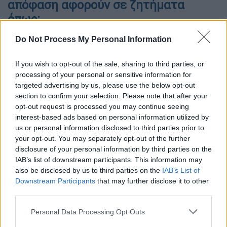
απόφαση αφορούν σε ζητήματα
όπως:
Διαδικασία ίδρυσης Προγραμμάτων
Do Not Process My Personal Information
Μεταπτυχιακών Σπουδών με τη χρήση
μεθόδων εξ αποστάσεως εκπαίδευσης.
If you wish to opt-out of the sale, sharing to third parties, or
Προδιαγραφές υποδομών ψηφιακής
processing of your personal or sensitive information for
targeted advertising by us, please use the below opt-out
τεχνολογίας των Α.Ε.Ι. και λοιπές
section to confirm your selection. Please note that after your
προϋποθέσεις.
opt-out request is processed you may continue seeing
Περιεχόμενο του Κανονισμού
interest-based ads based on personal information utilized by
προγραμμάτων μεταπτυχιακών και
us or personal information disclosed to third parties prior to
your opt-out. You may separately opt-out of the further
διδακτορικών σπουδών για εξ
disclosure of your personal information by third parties on the
αποστάσεως Προγράμματα
IAB’s list of downstream participants. This information may
Μεταπτυχιακών Σπουδών.
also be disclosed by us to third parties on the
IAB’s List of
Εξ αποστάσεως εξέταση και αξιολόγηση
Downstream Participants
that may further disclose it to other
third parties.
των φοιτητών.
Πιστοποίηση των Π.Μ.Σ. που
Please note that this website/app uses one or more Google
Personal Data Processing Opt Outs
οργανώνονται με μεθόδους εξ
services and may gather and store information including but