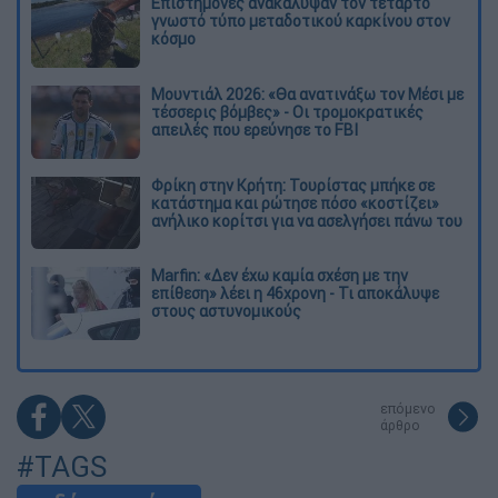
Επιστήμονες ανακάλυψαν τον τέταρτο
γνωστό τύπο μεταδοτικού καρκίνου στον
κόσμο
Μουντιάλ 2026: «Θα ανατινάξω τον Μέσι με
τέσσερις βόμβες» - Οι τρομοκρατικές
απειλές που ερεύνησε το FBI
Φρίκη στην Κρήτη: Τουρίστας μπήκε σε
κατάστημα και ρώτησε πόσο «κοστίζει»
ανήλικο κορίτσι για να ασελγήσει πάνω του
Marfin: «Δεν έχω καμία σχέση με την
επίθεση» λέει η 46χρονη - Τι αποκάλυψε
στους αστυνομικούς
επόμενο
άρθρο
#TAGS