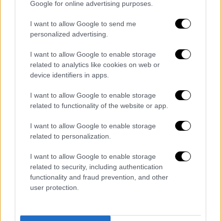
Google for online advertising purposes.
μπορούν να σπουδάσουν πλέον και ένα
πλήθος ανθρώπων οι οποίοι είναι ήδη
I want to allow Google to send me
εργαζόμενοι αλλά θέλουν να αυξήσουν τα
personalized advertising.
προσόντα τους και την επαγγελματική τους
I want to allow Google to enable storage
θέση ή να ενισχύσουν το ακαδημαϊκό τους
related to analytics like cookies on web or
προφίλ, επίσης άνθρωποι οι οποίοι ζουν σε
device identifiers in apps.
απομακρυσμένες περιοχές και δεν έχουν τη
I want to allow Google to enable storage
δυνατότητα να μετακινηθούν κοντά σε
related to functionality of the website or app.
πανεπιστήμια αλλά θέλουν να ενισχύσουν τις
σπουδές τους (όπως εκπαιδευτικοί,
I want to allow Google to enable storage
διάφοροι επιστήμονες, δημόσιοι υπάλληλοι
related to personalization.
κ.α). Αυτή τη στιγμή παρακολουθούν
I want to allow Google to enable storage
μεταπτυχιακά προγράμματα στην Ελλάδα
related to security, including authentication
κοντά στα
100.000 άτομα,
αριθμός ο οποίος
functionality and fraud prevention, and other
αναμένεται ν΄ αυξηθεί σημαντικά εφόσον θα
user protection.
υπάρχει η δυνατότητα της εξ΄αποστάσεως
εκπαίδευσης ενώ θα αυξηθεί και το