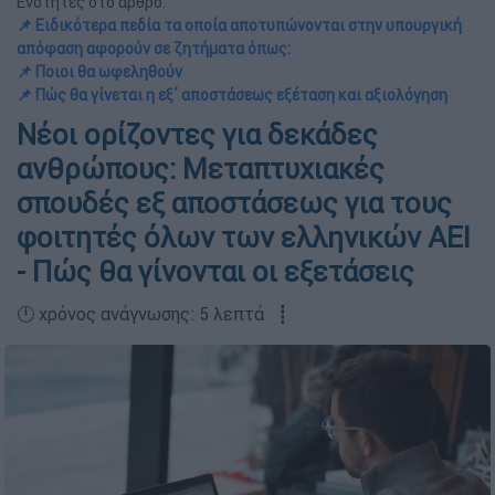
Ενότητες στο άρθρο:
📌 Ειδικότερα πεδία τα οποία αποτυπώνονται στην υπουργική
απόφαση αφορούν σε ζητήματα όπως:
📌 Ποιοι θα ωφεληθούν
📌 Πώς θα γίνεται η εξ΄ αποστάσεως εξέταση και αξιολόγηση
Νέοι ορίζοντες για δεκάδες
ανθρώπους: Μεταπτυχιακές
σπουδές εξ αποστάσεως για τους
φοιτητές όλων των ελληνικών ΑΕΙ
- Πώς θα γίνονται οι εξετάσεις
🕛 χρόνος ανάγνωσης: 5 λεπτά ┋