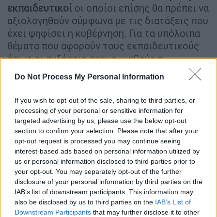
εκπαιδευτικοί
οι οποίοι επίσης θα πρέπει να
αξιολογηθούν σύμφωνα με τις διατάξεις που
έχει ψηφίσει η κυβέρνηση. Για τα υπόλοιπα
θέματα που αφορούν τους εκπαιδευτικούς
όπως οι αυξήσεις στους μισθούς η
υφυπουργός τους είπε ότι αυτό είναι θέμα
Do Not Process My Personal Information
του υπουργείου Οικονομικών και επίσης ότι
αυτή τη στιγμή δεν έχει γίνει συζήτηση για
If you wish to opt-out of the sale, sharing to third parties, or
αλλαγή του συστήματος διορισμών και
processing of your personal or sensitive information for
προσλήψεων των εκπαιδευτικών.
targeted advertising by us, please use the below opt-out
section to confirm your selection. Please note that after your
Η νέα απόφαση των δασκάλων για
opt-out request is processed you may continue seeing
interest-based ads based on personal information utilized by
αποχή από την αξιολόγηση
us or personal information disclosed to third parties prior to
your opt-out. You may separately opt-out of the further
Ο αγώνας ενάντια στην
αντιεκπαιδευτική –
disclosure of your personal information by third parties on the
αντιεπιστημονική «αξιολόγηση» συνεχίζεται
.
IAB’s list of downstream participants. This information may
Απόφαση της Ολομέλειας των Προέδρων
also be disclosed by us to third parties on the
IAB’s List of
των Συλλόγων Εκπαιδευτικών Π.Ε. για
Downstream Participants
that may further disclose it to other