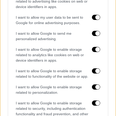
αντιεκπαιδευτική – αντιεπιστημονική
related to advertising like cookies on web or
«αξιολόγηση» που επιχειρεί να επιβάλει η
device identifiers in apps.
πολιτική ηγεσία του Υ.ΠΑΙ.Θ.Α. «δια πυρός
I want to allow my user data to be sent to
και σιδήρου», με επανειλημμένες δικαστικές
Google for online advertising purposes.
προσφυγές και διαρκείς πιέσεις και απειλές
I want to allow Google to send me
για επιβολή ποινών. Η Ολομέλεια των
personalized advertising.
Προέδρων αποφάσισε την προκήρυξη νέας
απεργίας – αποχής από τις εξωδιδακτικές
I want to allow Google to enable storage
διαδικασίες της αξιολόγησης η οποία σε
related to analytics like cookies on web or
device identifiers in apps.
συνδυασμό με τις, ήδη, προκηρυγμένες
στάσεις εργασίας σε ό,τι αφορά την
I want to allow Google to enable storage
παρακολούθηση διδασκαλιών των
related to functionality of the website or app.
εκπαιδευτικών από αξιολογητές θα
I want to allow Google to enable storage
αποτελέσουν το πλαίσιο κάλυψης των
related to personalization.
συναδέλφων ώστε να μην υποκύψουν στις
πιέσεις και απειλές.Το Δ.Σ. της
I want to allow Google to enable storage
Διδασκαλικής Ομοσπονδίας προχωρά άμεσα
related to security, including authentication
functionality and fraud prevention, and other
σε όλες τις απαραίτητες ενέργειες για την