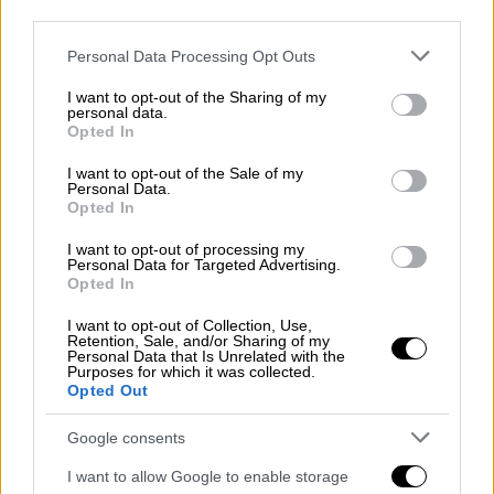
third parties.
κήρυξη νέας απεργίας – αποχής. Δεν
υποχωρούμε. Υπερασπιζόμαστε τη δημόσια
Please note that this website/app uses one or more Google
Personal Data Processing Opt Outs
services and may gather and store information including but
εκπαίδευση.
not limited to your visit or usage behaviour. You may click to
I want to opt-out of the Sharing of my
personal data.
grant or deny consent to Google and its third-party tags to
Το Δ.Σ. της Δ.Ο.Ε.
χαιρετίζει
τους χιλιάδες
Opted In
use your data for below specified purposes in below Google
εκπαιδευτικούς
σε όλη τη χώρα οι οποίοι
consent section.
I want to opt-out of the Sale of my
συμμετέχουν δυναμικά στην
απεργία
αποχή
Personal Data.
ενάντια στην αντιπαιδαγωγική –
Opted In
αντεπιστημονική ατομική «αξιολόγηση» του
I want to opt-out of processing my
νόμου 4823/21 και της σχετικής Υπουργικής
Personal Data for Targeted Advertising.
Opted In
Απόφασης. Η πολύ μεγάλη, συμμετοχή τους
και στις Γενικές Συνελεύσεις των Συλλόγων
I want to opt-out of Collection, Use,
Retention, Sale, and/or Sharing of my
σε όλη τη χώρα, το προηγούμενο χρονικό
Personal Data that Is Unrelated with the
Purposes for which it was collected.
διάστημα, σε επίπεδα μαζικότητας που είχαν
Opted Out
δεκαετίες να παρατηρηθούν,
αντικατοπτρίζει την αντίδραση του κλάδου
Google consents
και τη σθεναρή στάση του απέναντι στην
I want to allow Google to enable storage