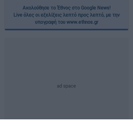
Ακολούθησε το Έθνος στο Google News!
Live όλες οι εξελίξεις λεπτό προς λεπτό, με την
υπογραφή του www.ethnos.gr