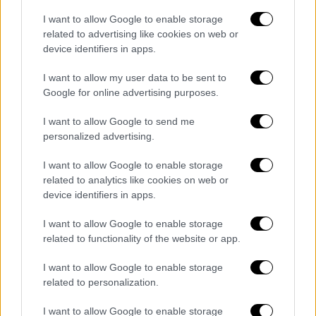
επίπεδο», λέει η
Αγγελική
στο
thebest.gr.
I want to allow Google to enable storage
related to advertising like cookies on web or
device identifiers in apps.
I want to allow my user data to be sent to
Google for online advertising purposes.
video
I want to allow Google to send me
personalized advertising.
I want to allow Google to enable storage
related to analytics like cookies on web or
device identifiers in apps.
Στο ερώτημα πως αντέδρασαν όταν είδαν
I want to allow Google to enable storage
την ίδια ακριβώς βαθμολογία απάντησαν με
related to functionality of the website or app.
μια φωνή: «Ήταν πολύ περίεργο, αλλά και
πολύ ωραίο».
I want to allow Google to enable storage
related to personalization.
Σειρά τα... δίδυμα αγόρια
I want to allow Google to enable storage