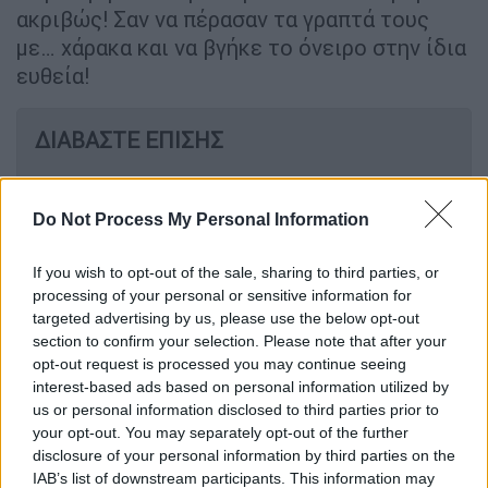
ακριβώς! Σαν να πέρασαν τα γραπτά τους
με… χάρακα και να βγήκε το όνειρο στην ίδια
ευθεία!
ΔΙΑΒΑΣΤΕ ΕΠΙΣΗΣ
Παιδεία
|
30.06.2024 06:45
Μηχανογραφικό 2024: Οι «10
Do Not Process My Personal Information
εντολές» για τη σωστή επιλογή
σχολών - Ποια είναι τα «SOS»
If you wish to opt-out of the sale, sharing to third parties, or
processing of your personal or sensitive information for
targeted advertising by us, please use the below opt-out
section to confirm your selection. Please note that after your
opt-out request is processed you may continue seeing
Μαθήτριες του
Λυκείου Καστριτσίου
η
interest-based ads based on personal information utilized by
Αγγελική
και η
Αδαμαντία
επέλεξαν να
us or personal information disclosed to third parties prior to
εισαχθούν στο
Τμήμα Επιστημών της
your opt-out. You may separately opt-out of the further
disclosure of your personal information by third parties on the
Εκπαίδευσης και Κοινωνικής Εργασίας του
IAB’s list of downstream participants. This information may