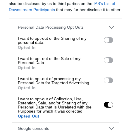
Πανεπιστημίου Πατρών.
also be disclosed by us to third parties on the
IAB’s List of
Downstream Participants
that may further disclose it to other
Μαζί και στη φοιτητική ζωή!
third parties.
«Μπορούμε με βάση τα μόρια να εισαχθούμε
Please note that this website/app uses one or more Google
Personal Data Processing Opt Outs
services and may gather and store information including but
και σε άλλες σχολές όπως η
Ψυχολογία
κλπ,
not limited to your visit or usage behaviour. You may click to
I want to opt-out of the Sharing of my
αλλά θεωρούμε ότι είναι πολύ θεωρητικό το
personal data.
grant or deny consent to Google and its third-party tags to
Opted In
αντικείμενο. ‘Έτσι επιλέξαμε την
Κοινωνική
use your data for below specified purposes in below Google
Εργασία
που έχει πολύ ενδιαφέρον και
consent section.
I want to opt-out of the Sale of my
Personal Data.
δράση. Εγώ προσωπικά το ήθελα και το είχα
Opted In
επιλέξει εξ΄αρχής, το είχα αποφασίσει. Στη
διαδρομή, πείστηκε και η
Αγγελική
και έτσι,
I want to opt-out of processing my
Personal Data for Targeted Advertising.
είμαστε πλέον σίγουρες για το πού θα
Opted In
φοιτήσουμε», λέει η Αδαμαντία. «Διαβάζαμε
I want to opt-out of Collection, Use,
μαζί, και παρακινούσε η μια την άλλη. Το
Retention, Sale, and/or Sharing of my
Personal Data that Is Unrelated with the
γεγονός ότι ήμασταν μαζί μας βοηθούσε στο
Purposes for which it was collected.
Opted Out
να μην αποσπαστεί η προσοχή μας και ήταν
πολύ υποστηρικτικό και σε ψυχολογικό
Google consents