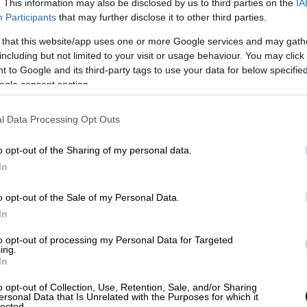
. This information may also be disclosed by us to third parties on the
IA
Participants
that may further disclose it to other third parties.
 that this website/app uses one or more Google services and may gath
including but not limited to your visit or usage behaviour. You may click 
 to Google and its third-party tags to use your data for below specifi
ogle consent section.
 μηχανογραφικών - Οι ημερομηνίες και
l Data Processing Opt Outs
o opt-out of the Sharing of my personal data.
In
χανογραφικού Δελτίου
o opt-out of the Sale of my Personal Data.
είας (password) και τον 8ψήφιο κωδικό
In
ν να επισκέπτονται την ηλεκτρονική
to opt-out of processing my Personal Data for Targeted
.it.minedu.gov.gr.
ing.
ιστη Βάση Εισαγωγής (ΕΒΕ) κάθε τμήματος,
In
και των πρακτικών δοκιμασιών, τον αριθμό
o opt-out of Collection, Use, Retention, Sale, and/or Sharing
ς οδηγίες του και φυσικά το ηλεκτρονικό
ersonal Data that Is Unrelated with the Purposes for which it
lected.