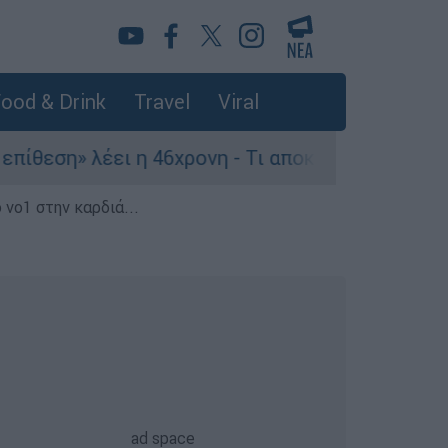
ood & Drink
Travel
Viral
» λέει η 46χρονη - Τι αποκάλυψε στους αστυνομι
 νο1 στην καρδιά...