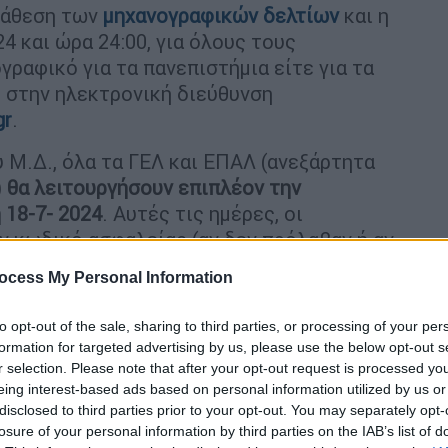
ατάθεση των
μηχανογραφικών δελτίων
και η
4 και ώρα 24:00, για όλους τους
ραφικό για τα πανεπιστήμια είτε για τα
 στην ηλεκτρονική διεύθυνση
gr
.
 Μ.Δ., όλα τα ΓΕΛ και ΕΠΑΛ (ανεξάρτητα
)
θα λειτουργήσουν επιπλέον την
 18-7- 2024
. Αυτές τις ημέρες, οι
 κωδικό ασφαλείας (αν δεν πρόλαβαν ή αν
ήδη υποβληθέν/οριστικοποιημένο Μ.Δ., για
ocess My Personal Information
λλο Μ.Δ. ζητώντας οποιαδήποτε βοήθεια ή
 ΓΕΛ και ΕΠΑΛ θα λειτουργήσουν με την
to opt-out of the sale, sharing to third parties, or processing of your per
ευθυντή (ή του αναπληρωτή αυτών) και ενός
formation for targeted advertising by us, please use the below opt-out s
ηλεκτρονικής εφαρμογής του
r selection. Please note that after your opt-out request is processed y
eing interest-based ads based on personal information utilized by us or
ρω εκπαιδευτικοί που θα είναι παρόντες
disclosed to third parties prior to your opt-out. You may separately opt-
μία από αυτές τις 2 ημέρες για μη χρήση
losure of your personal information by third parties on the IAB’s list of