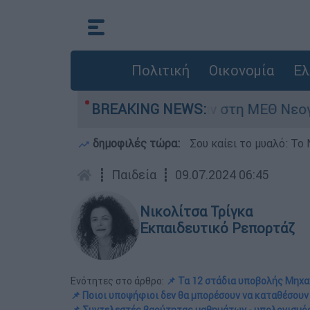
Πολιτική
Οικονομία
Ελ
 8 ημερών - Νοσηλευόταν στη ΜΕΘ Νεογνών
BREAKING NEWS:
δημοφιλές τώρα:
Σου καίει το μυαλό: Το 
┋
Παιδεία
┋
09.07.2024 06:45
Νικολίτσα Τρίγκα
Εκπαιδευτικό Ρεπορτάζ
Ενότητες στο άρθρο:
📌 Τα 12 στάδια υποβολής Μηχ
📌 Ποιοι υποψήφιοι δεν θα μπορέσουν να καταθέσου