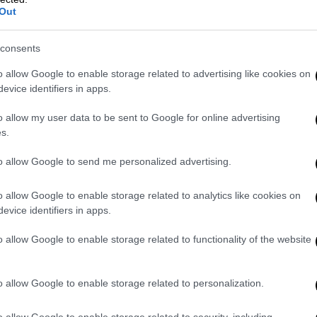
Out
 Μ.Δ., βλέπουν προσυμπληρωμένα τα
τα τμήματα, που αντιστοιχούν στο
consents
και τα υπολογισμένα μόρια βάσει των
o allow Google to enable storage related to advertising like cookies on
ων Συντελεστών Βαρύτητας.
evice identifiers in apps.
α μπορούν να επιλέξουν ΜΟΝΟ τα τμήματα,
δικότερα κάθε υποψήφιος θα βλέπει τα
o allow my user data to be sent to Google for online advertising
s.
μέσος όρος των βαθμολογικών του
ερος από την ΕΒΕ κάθε τμήματος,
to allow Google to send me personalized advertising.
ται και της ΕΒΕ του ειδικού μαθήματος ή
o allow Google to enable storage related to analytics like cookies on
με κάποιες προτιμήσεις, αρχικά πρέπει να
evice identifiers in apps.
ση Μηχανογραφικού». Αυτή τη διαδικασία
o allow Google to enable storage related to functionality of the website
ορούν να την κάνουν όσες φορές θέλουν,
ελική τους επίσκεψη, θα περάσουν πάλι όλα
λλάξουν πάλι κάποιες προτιμήσεις τους και
o allow Google to enable storage related to personalization.
ς «Υποβολής Μηχανογραφικού Δελτίου».
o allow Google to enable storage related to security, including