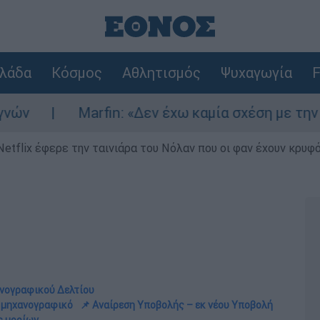
λάδα
Κόσμος
Αθλητισμός
Ψυχαγωγία
F
Marfin: «Δεν έχω καμία σχέση με την επίθεση
Netflix έφερε την ταινιάρα του Νόλαν που οι φαν έχουν κρυφό
ανογραφικού Δελτίου
ν μηχανογραφικό
📌 Αναίρεση Υποβολής – εκ νέου Υποβολή