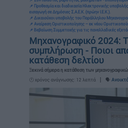
📌 Συντελεστές βαρύτητας μαθημάτων - υπολογισμό
📌 Προθεσμία και διαδικασία Ηλεκτρονικής υποβολής
εισαγωγή σε Δημόσιες Σ.Α.Ε.Κ. (πρώην Ι.Ε.Κ.).
📌 Δικαιούχοι υποβολής του Παράλληλου Μηχανογρα
📌 Αναίρεση Οριστικοποίησης – εκ νέου Οριστικοπ
📌 Βεβαίωση Συμμετοχής για τις πανελλαδικές εξετά
Μηχανογραφικό 2024: Τα
συμπλήρωση - Ποιοι απ
κατάθεση δελτίου
Ξεκινά σήμερα η κατάθεση των μηχανογραφικώ
🕛 χρόνος ανάγνωσης: 12 λεπτά ┋ 🗣️
Ανοικτό