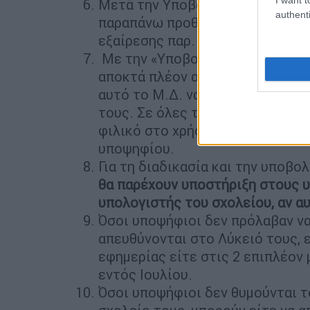
Μετά την Υποβολή Μηχανογραφικο
authenti
παραπάνω προθεσμία, οι υποψήφι
εξαίρεσης παρ. Α3).
Με την «Υποβολή Μηχανογραφικού
αποκτά πλέον αριθμό πρωτοκόλλο
αυτό το Μ.Δ. να το εκτυπώσουν 
τους. Σε όλες τις ανωτέρω διαδ
φιλικό στο χρήστη περιβάλλον, δ
υποψηφίου.
Για τη διαδικασία και την υποβο
θα παρέχουν υποστήριξη στους υ
υπολογιστής του σχολείου, αν α
Όσοι υποψήφιοι δεν πρόλαβαν να
απευθύνονται στο Λύκειό τους, 
εφημερίας είτε στις 2 επιπλέον
εντός Ιουλίου.
Όσοι υποψήφιοι δεν θυμούνται τ