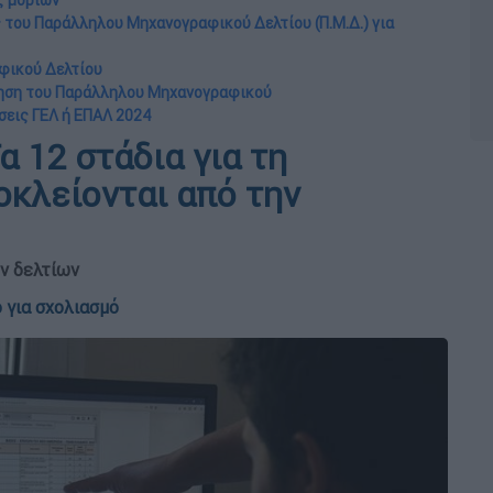
ς μορίων
 του Παράλληλου Μηχανογραφικού Δελτίου (Π.Μ.Δ.) για
φικού Δελτίου
οίηση του Παράλληλου Μηχανογραφικού
σεις ΓΕΛ ή ΕΠΑΛ 2024
 12 στάδια για τη
οκλείονται από την
ν δελτίων
 για σχολιασμό