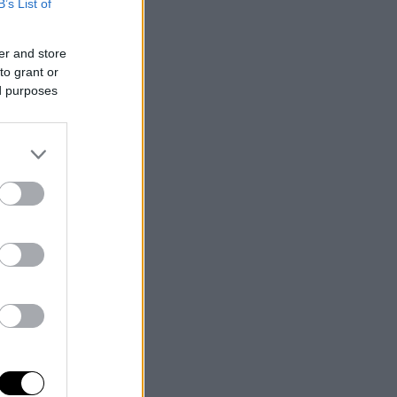
B’s List of
er and store
to grant or
ed purposes