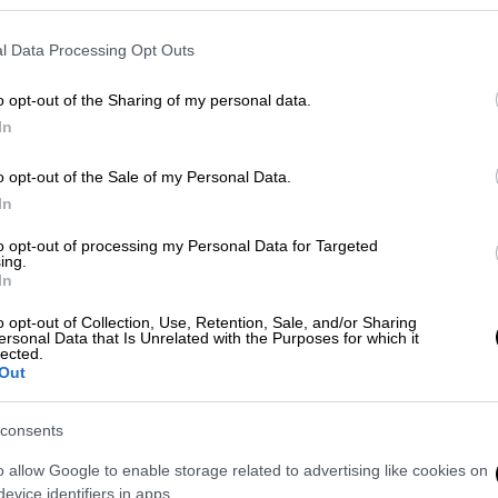
ών και της οικογένειας μου γιατί η
στις πανελλήνιες».
l Data Processing Opt Outs
o opt-out of the Sharing of my personal data.
In
o opt-out of the Sale of my Personal Data.
In
to opt-out of processing my Personal Data for Targeted
ing.
In
o opt-out of Collection, Use, Retention, Sale, and/or Sharing
video
ersonal Data that Is Unrelated with the Purposes for which it
lected.
Out
consents
o allow Google to enable storage related to advertising like cookies on
evice identifiers in apps.