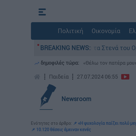
Πολιτική
Οικονομία
Ελ
οι της Τεχεράνης για τα Στενά του Ορμούζ
BREAKING NEWS:
δημοφιλές τώρα:
«Θέλω τον πατέρα μου»:
┋
Παιδεία
┋
27.07.2024 06:55
Newsroom
Ενότητες στο άρθρο:
📌 «Η ψυχολογία παίζει πολύ με
📌 10.120 θέσεις έμειναν κενές