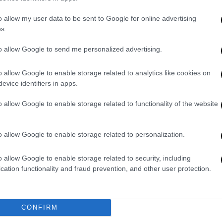
o allow my user data to be sent to Google for online advertising
s.
to allow Google to send me personalized advertising.
 στη πρώτη της επιλογή, στο
τμήμα
o allow Google to enable storage related to analytics like cookies on
ο πανεπιστήμιο του
Πειραιά
.
evice identifiers in apps.
λις βγήκαν τα αποτελέσματα ένιωσα μια
o allow Google to enable storage related to functionality of the website
τά τέλειωσαν και τώρα πάμε σε ένα
 στο
OPEN
. Και προσθέτει: «Είχα μπει
 κάθε έτους για να ξέρω τι θα με
o allow Google to enable storage related to personalization.
ά από αυτή τη σχολή».
o allow Google to enable storage related to security, including
εων
του 2024 ολοκληρώθηκε, με την
cation functionality and fraud prevention, and other user protection.
ουν τη σκυτάλη με την έναρξη του νέου
CONFIRM
ς