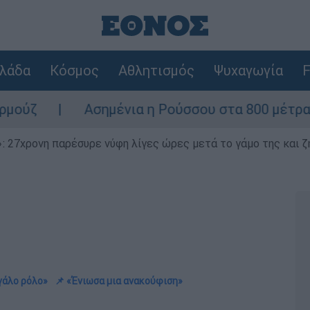
λάδα
Κόσμος
Αθλητισμός
Ψυχαγωγία
F
Ασημένια η Ρούσσου στα 800 μέτρα στο Παγκό
 27χρονη παρέσυρε νύφη λίγες ώρες μετά το γάμο της και ζη
γάλο ρόλο»
📌 «Ένιωσα μια ανακούφιση»