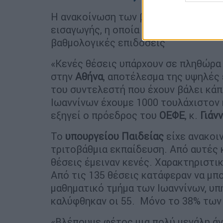
Η ανακοίνωση των βάσεων ανέδειξε 
εισαγωγής, η οποία αποτέλεσε «κόφτ
βαθμολογικές επιδόσεις
«Κενές θέσεις υπάρχουν σε πληθώρα 
στην
Αθήνα
, αποτέλεσμα της υψηλές
του συντελεστή που έχουν βάλει κάπ
Ιωαννίνων έχουμε 1000 τουλάχιστον 
εξηγεί ο πρόεδρος του
ΟΕΦΕ
, κ.
Γιάν
Το
υπουργείου Παιδείας
είχε ανακοι
τριτοβάθμια εκπαίδευση. Από αυτές 
θέσεις έμειναν κενές. Χαρακτηριστι
Από τις 135 θέσεις κατάφεραν να μπ
μαθηματικό τμήμα των Ιωαννίνων, υπ
καλύφθηκαν οι 55. Μόνο το 38% των
«Βλέπουμε φέτος μια πολύ μεγάλη άν