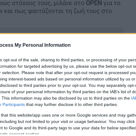
τους στόχους τους, μιλάνε στο
OPEN
για το
ν και πως φαντάζονται τη ζωή τους στο
ocess My Personal Information
ν Ιατρική του ΑΠΘ με 19.580 μόρια -
to opt-out of the sale, sharing to third parties, or processing of your per
formation for targeted advertising by us, please use the below opt-out s
r selection. Please note that after your opt-out request is processed y
eing interest-based ads based on personal information utilized by us or
disclosed to third parties prior to your opt-out. You may separately opt-
losure of your personal information by third parties on the IAB’s list of
μεγάλο ρόλο»
. This information may also be disclosed by us to third parties on the
IA
Participants
that may further disclose it to other third parties.
πρώτη στην
ιατρική Αθηνών
και μίλησε στην
 that this website/app uses one or more Google services and may gath
ις φιλοδοξίες της: «Είμαι πολύ χαρούμενη
including but not limited to your visit or usage behaviour. You may click 
η. Αν και μετά τα αποτελέσματα το
 to Google and its third-party tags to use your data for below specifi
υρά είχα και άγχος και δυσκολίες αλλά
ogle consent section.