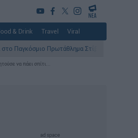
ood & Drink
Travel
Viral
σμιο Πρωτάθλημα Στίβου Κ20
Στον εισαγγ
τούσε να πάει σπίτι...