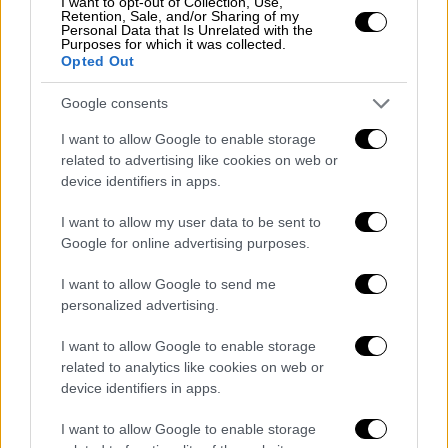
και του επαγωγικού συλλογισμού) θα την
I want to opt-out of Collection, Use,
Retention, Sale, and/or Sharing of my
βρείτε στην προετοιμασία της
goLearn
Personal Data that Is Unrelated with the
Purposes for which it was collected.
Opted Out
Όλη η ύλη είναι ανεβασμένη σε πλατφόρμα
τηλεκατάρτισης για:
Google consents
I want to allow Google to enable storage
Παραγωγικό - Επαγωγικό Συλλογισμό
related to advertising like cookies on web or
(ΕΙΝΑΙ Η ΜΟΝΗ ΠΡΟΕΤΟΙΜΑΣΙΑ ΠΟΥ
device identifiers in apps.
ΕΜΠΕΡΙΕΧΕΙ ΤΕΤΟΙΑ ΤΕΣΤ)
Γλωσσικό - Μαθηματικό Συλλογισμό
I want to allow my user data to be sent to
Google for online advertising purposes.
Γενική Θεωρία
Αντίληψη Χώρου
I want to allow Google to send me
Σενάρια εργασιακής
personalized advertising.
αποτελεσματικότητα
I want to allow Google to enable storage
related to analytics like cookies on web or
Ο εκπαιδευτικός οργανισμός goLearn
device identifiers in apps.
αποτελεί το κορυφαίο φροντιστήριο στην
Ελλάδα με τις περισσότερες επιτυχίες στην
I want to allow Google to enable storage