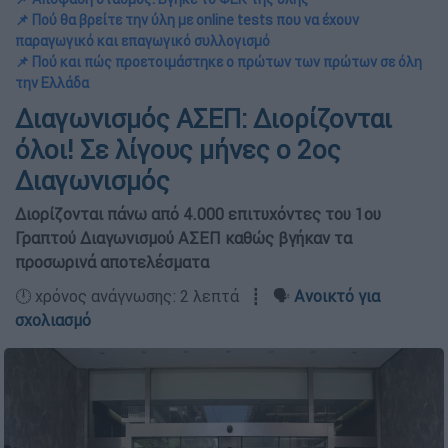
📌 Πού θα βρείτε την ύλη με online tests που να έχουν
παραγωγικό και επαγωγικό συλλογισμό
📌 Πού και πώς προετοιμάστηκε ο πρώτων των πρώτων σε όλη
την Ελλάδα
Διαγωνισμός ΑΣΕΠ: Διορίζονται
όλοι! Σε λίγους μήνες ο 2ος
Διαγωνισμός
Διορίζονται πάνω από 4.000 επιτυχόντες του 1ου
Γραπτού Διαγωνισμού ΑΣΕΠ καθώς βγήκαν τα
προσωρινά αποτελέσματα
🕛 χρόνος ανάγνωσης: 2 λεπτά ┋ 🗣️
Ανοικτό για
σχολιασμό