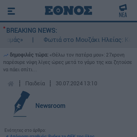
BREAKING NEWS:
μάς»
Φωτιά στο Μουζάκι Ηλείας: Κοντά σ
δημοφιλές τώρα:
«Θέλω τον πατέρα μου»: 27χρονη
παρέσυρε νύφη λίγες ώρες μετά το γάμο της και ζητούσε
να πάει σπίτι...
┋
Παιδεία
┋
30.07.2024 13:10
Newsroom
Ενότητες στο άρθρο:
📌 Απόφαση σταθμός: Βγήκε το ΦΕΚ της ύλης