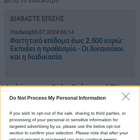
μετά το καλοκαίρι!
ΔΙΑΒΑΣΤΕ ΕΠΙΣΗΣ
Παιδεία
|
30.07.2024 06:14
Φοιτητικό επίδομα έως 2.500 ευρώ:
Εκπνέει η προθεσμία - Οι δικαιούχοι
και η διαδικασία
Απόφαση σταθμός: Βγήκε το ΦΕΚ της
ύλης
Do Not Process My Personal Information
Η απόφαση (που είχει δημοσιευτεί και σε
If you wish to opt-out of the sale, sharing to third parties, or
ΦΕΚ) ορίζει το πλαίσιο λειτουργίας του
2ου
processing of your personal or sensitive information for
Πανελλήνιου Γραπτού Διαγωνισμού ΑΣΕΠ
και
targeted advertising by us, please use the below opt-out
section to confirm your selection. Please note that after your
συγκεκριμένα τα παρακάτω
opt-out request is processed you may continue seeing