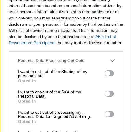
interest-based ads based on personal information utilized by
Δομή και περιεχόμενο του πανελλήνιου
us or personal information disclosed to third parties prior to
γραπτού διαγωνισμού
your opt-out. You may separately opt-out of the further
Εξέταση με χρήση ηλεκτρονικών
disclosure of your personal information by third parties on the
συσκευών
IAB’s list of downstream participants. This information may
Πίνακες βαθμολογίας του πανελλήνιου
also be disclosed by us to third parties on the
IAB’s List of
Downstream Participants
that may further disclose it to other
γραπτού διαγωνισμού
third parties.
Τρόπος διενέργειας - Διαδικασία
Please note that this website/app uses one or more Google
ηλεκτρονικής εξέτασης
Personal Data Processing Opt Outs
services and may gather and store information including but
Εξεταστικά Κέντρα – Εποπτεία
not limited to your visit or usage behaviour. You may click to
I want to opt-out of the Sharing of my
ηλεκτρονικής εξέτασης
personal data.
grant or deny consent to Google and its third-party tags to
Opted In
use your data for below specified purposes in below Google
Πού θα βρείτε την ύλη με online tests
consent section.
I want to opt-out of the Sale of my
που να έχουν παραγωγικό και
Personal Data.
Opted In
επαγωγικό συλλογισμό
I want to opt-out of processing my
Personal Data for Targeted Advertising.
Όλη η ύλη για όλες τις ενότητες
Opted In
(συμπεριλαμβανομένου και του παραγωγικού