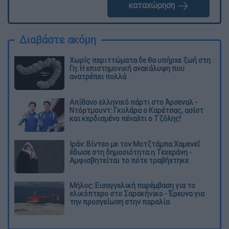
καταχώρηση
Διαβάστε ακόμη
Χωρίς περιττώματα δε θα υπήρχε ζωή στη
Γη: Η επιστημονική ανακάλυψη που
ανατρέπει πολλά
Απίθανο ελληνικό πάρτι στο Άρσεναλ -
Ντόρτμουντ: Γκολάρα ο Καρέτσας, ασίστ
και κερδισμένο πέναλτι ο Τζόλης!
Ιράν: Βίντεο με τον Μοτζτάμπα Χαμενεΐ
έδωσε στη δημοσιότητα η Τεχεράνη -
Αμφισβητείται το πότε τραβήχτηκε
Μήλος: Εισαγγελική παρέμβαση για το
ελικόπτερο στο Σαρακήνικο - Έρευνα για
την προσγείωση στην παραλία