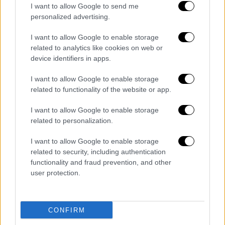
παραμένει ως έχει με τους μαθητές να
I want to allow Google to send me
κάνουν μάθημα από τις 8:15 μέχρι τις 13:15.
personalized advertising.
4. Επαγγελματικός προσανατολισμός για
I want to allow Google to enable storage
related to analytics like cookies on web or
τους μαθητές της Α΄ λυκείου
device identifiers in apps.
Ο
επαγγελματικός προσανατολισμός
έχει
I want to allow Google to enable storage
στόχο να διαπιστωθούν οι κλίσεις και
related to functionality of the website or app.
δεξιότητες των μαθητών, οι οποίες είναι
χρήσιμες, ώστε να διαχειρίζονται οι ίδιοι τα
I want to allow Google to enable storage
related to personalization.
θέματα της προσωπικής και επαγγελματικής
τους ανάπτυξης. Δημιουργείται ηλεκτρονική
I want to allow Google to enable storage
εφαρμογή, η οποία είναι προσβάσιμη μέσω
related to security, including authentication
της
Ενιαίας Ψηφιακής Πύλης της Δημόσιας
functionality and fraud prevention, and other
user protection.
Διοίκησης «gov.gr»,
με σκοπό τη παροχή
υπηρεσιών ατομικής συμβουλευτικής
επαγγελματικού προσανατολισμού σε
CONFIRM
μαθητές του Λυκείου. Δικαίωμα πρόσβασης