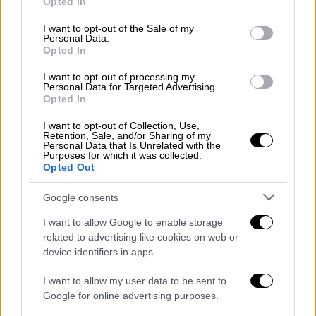
του Ολοήμερου Νηπιαγωγείου: 16.00- 17.30
Opted In
use your data for below specified purposes in below Google
με ώρα αποχώρησης 17.30.
consent section.
I want to opt-out of the Sale of my
Personal Data.
4. Τα ωράρια για τα Δημοτικά
Opted In
I want to opt-out of processing my
Μια διαφοροποίηση καταγράφεται στο
Personal Data for Targeted Advertising.
Δημοτικό
που αλλάζει η ώρα αποχώρησης
Opted In
στα ολοήμερα δημοτικά σχολεία. Ειδικότερα
I want to opt-out of Collection, Use,
η αποχώρηση των μαθητών του Δημοτικού
Retention, Sale, and/or Sharing of my
Personal Data that Is Unrelated with the
Σχολείου που παρακολουθούν το πρόγραμμα
Purposes for which it was collected.
Opted Out
του αναβαθμισμένου Ολοήμερου Δημοτικού
Σχολείου θα λαμβάνει χώρα στις 15:50, με το
Google consents
πέρας της δεύτερης διδακτικής ώρας της
I want to allow Google to enable storage
2ης ζώνης, ή στις 17:30, με τη λήξη του
related to advertising like cookies on web or
προγράμματος. Επιπλέον, δύναται η
device identifiers in apps.
αποχώρηση να λαμβάνει χώρα και στις 14:55
με το πέρας της 1ης διδακτικής ώρας της
I want to allow my user data to be sent to
Google for online advertising purposes.
2ης ζώνης. Κατά τα άλλα το πρόγραμμα