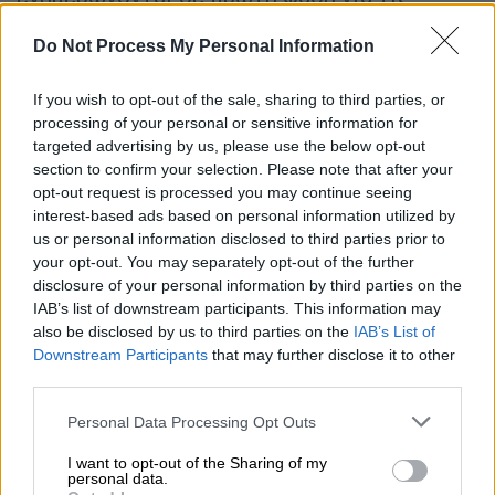
απουσίες, τη βαθμολογία των μαθητών και
Do Not Process My Personal Information
τις ανακοινώσεις των σχολείων. Το
Ψηφιακό
Σχολείο
– digitalschool.gov.gr θα αποτελεί
If you wish to opt-out of the sale, sharing to third parties, or
μια ολοκληρωμένη ψηφιακή πύλη της
processing of your personal or sensitive information for
σχολικής εκπαίδευσης για μαθητές,
targeted advertising by us, please use the below opt-out
εκπαιδευτικούς και γονείς.
section to confirm your selection. Please note that after your
opt-out request is processed you may continue seeing
3. Το πρόγραμμα για τα Νηπιαγωγεία:
interest-based ads based on personal information utilized by
• Τμήμα Πρωινής Υποδοχής: λειτουργεί 7.45-
us or personal information disclosed to third parties prior to
your opt-out. You may separately opt-out of the further
8.30 με χρόνο προσέλευσης 7.45-8.00
disclosure of your personal information by third parties on the
• Πρωινό Υποχρεωτικό Τμήμα: 8.30-13.00 με
IAB’s list of downstream participants. This information may
χρόνο προσέλευσης 8.15-8.30 και ώρα
also be disclosed by us to third parties on the
IAB’s List of
αποχώρησης 13.00
Downstream Participants
that may further disclose it to other
third parties.
• Προαιρετικό απογευματινό Ολοήμερο
τμήμα: 13.00-16.00 με ώρα αποχώρησης
Please note that this website/app uses one or more Google
Personal Data Processing Opt Outs
16.00
services and may gather and store information including but
not limited to your visit or usage behaviour. You may click to
I want to opt-out of the Sharing of my
• Αναβαθμισμένο προαιρετικό Πρόγραμμα
personal data.
grant or deny consent to Google and its third-party tags to