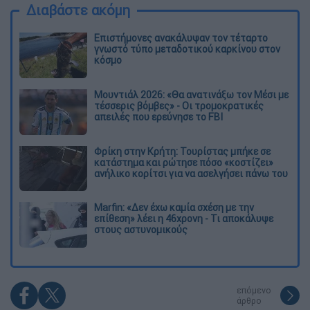
Διαβάστε ακόμη
Επιστήμονες ανακάλυψαν τον τέταρτο
γνωστό τύπο μεταδοτικού καρκίνου στον
κόσμο
Μουντιάλ 2026: «Θα ανατινάξω τον Μέσι με
τέσσερις βόμβες» - Οι τρομοκρατικές
απειλές που ερεύνησε το FBI
Φρίκη στην Κρήτη: Τουρίστας μπήκε σε
κατάστημα και ρώτησε πόσο «κοστίζει»
ανήλικο κορίτσι για να ασελγήσει πάνω του
Marfin: «Δεν έχω καμία σχέση με την
επίθεση» λέει η 46χρονη - Τι αποκάλυψε
στους αστυνομικούς
επόμενο
άρθρο