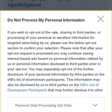
προσλήψεων
Do Not Process My Personal Information
Διορισμοί στην Ειδική Αγωγή
If you wish to opt-out of the sale, sharing to third parties, or
Συγκεκριμένα, 172 εκπαιδευτικοί
Ειδικής
processing of your personal or sensitive information for
targeted advertising by us, please use the below opt-out
Αγωγής κ
αι Εκπαίδευσης θα προσληφθούν
section to confirm your selection. Please note that after your
από τους εγγεγραμμένους στους τελικούς
opt-out request is processed you may continue seeing
αξιολογικούς πίνακες κατάταξης Β΄ της
interest-based ads based on personal information utilized by
Προκήρυξης 3ΕΑ/2022 του Α.Σ.Ε.Π. (Γ΄
us or personal information disclosed to third parties prior to
your opt-out. You may separately opt-out of the further
1618/2023). Αναλυτικά:
disclosure of your personal information by third parties on the
IAB’s list of downstream participants. This information may
120 εκπαιδευτικοί των κλάδων/
also be disclosed by us to third parties on the
IAB’s List of
ειδικοτήτων ΠΕ08, ΠΕ79.01, ΠΕ86,
Downstream Participants
that may further disclose it to other
ΠΕ91.01 και ΠΕ91.02 στην Πρωτοβάθμια
third parties.
Εκπαίδευση.
Please note that this website/app uses one or more Google
Personal Data Processing Opt Outs
52 εκπαιδευτικοί των κλάδων/
services and may gather and store information including but