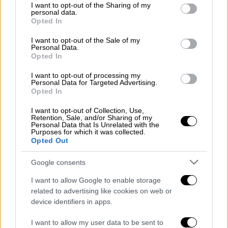
ειδικοτήτων ΠΕ08, ΠΕ79.01 και ΠΕ86
not limited to your visit or usage behaviour. You may click to
I want to opt-out of the Sharing of my
personal data.
στη Δευτεροβάθμια Εκπαίδευση.
grant or deny consent to Google and its third-party tags to
Opted In
use your data for below specified purposes in below Google
Διορισμοί στη Γενική Εκπαίδευση
consent section.
I want to opt-out of the Sale of my
Personal Data.
Επιπλέον, 6.020
εκπαιδευτικοί Γενικής
Opted In
Εκπαίδευσης
θα προσληφθούν από τους
I want to opt-out of processing my
τελικούς αξιολογικούς πίνακες κατάταξης
Personal Data for Targeted Advertising.
Opted In
Α΄ των Προκηρύξεων 1ΓΕ/2023 (Γ΄ 1851/2024,
διορθ. σφάλματος Γ΄ 2024/2024) και
I want to opt-out of Collection, Use,
Retention, Sale, and/or Sharing of my
2ΓΕ/2023 (Γ΄ 2415/2024 και Γ΄ 2416/2024) του
Personal Data that Is Unrelated with the
Purposes for which it was collected.
Α.Σ.Ε.Π. Συγκεκριμένα:
Opted Out
1.316 εκπαιδευτικοί των κλάδων/
Google consents
ειδικοτήτων ΠΕ05, ΠΕ06, ΠΕ07, ΠΕ08,
I want to allow Google to enable storage
ΠΕ11, ΠΕ79.01, ΠΕ86, ΠΕ91.01 και
related to advertising like cookies on web or
ΠΕ91.02 στην Πρωτοβάθμια
device identifiers in apps.
Εκπαίδευση.
4.704 εκπαιδευτικοί των κλάδων/
I want to allow my user data to be sent to