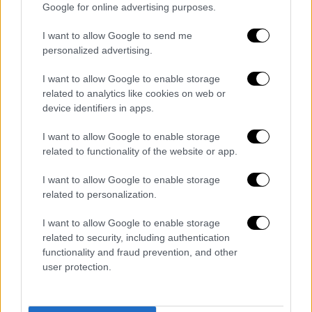
Google for online advertising purposes.
ειδικοτήτων ΠΕ01, ΠΕ02, ΠΕ03,
ΠΕ04.01, ΠΕ04.02, ΠΕ04.04, ΠΕ04.05,
I want to allow Google to send me
ΠΕ05, ΠΕ06, ΠΕ07, ΠΕ08, ΠΕ11, ΠΕ33,
personalized advertising.
ΠΕ34, ΠΕ78, ΠΕ79.01, ΠΕ80, ΠΕ81, ΠΕ82,
I want to allow Google to enable storage
ΠΕ83, ΠΕ84, ΠΕ85, ΠΕ86, ΠΕ87.01,
related to analytics like cookies on web or
ΠΕ87.02, ΠΕ87.03, ΠΕ87.04, ΠΕ87.07,
device identifiers in apps.
ΠΕ87.08, ΠΕ87.09, ΠΕ87.10, ΠΕ88.01,
ΠΕ88.02, ΠΕ88.03, ΠΕ88.04, ΠΕ88.05,
I want to allow Google to enable storage
related to functionality of the website or app.
ΠΕ89.01 και ΠΕ90 στη Δευτεροβάθμια
Εκπαίδευση.
I want to allow Google to enable storage
related to personalization.
Αναλυτικά οι σχετικές λίστες με όλα
τα ονόματα
I want to allow Google to enable storage
related to security, including authentication
1. ΔΙΟΡΙΣΜΟΙ ΓΕΝΙΚΗΣ Δ.Ε.
εδώ
functionality and fraud prevention, and other
user protection.
2. ΔΙΟΡΙΣΜΟΙ ΓΕΝΙΚΗΣ ΠΕ
εδώ
3. ΔΙΟΡΙΣΜΟΙ ΕΑΕ Δ.Ε.
εδώ