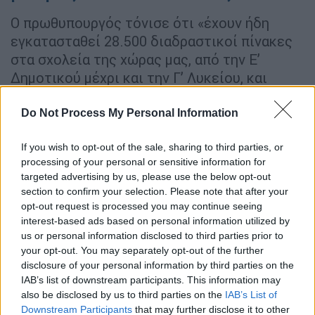
Ο πρωθυπουργός τόνισε ότι «έχουν ήδη
εγκατασταθεί 28.500 διαδραστικοί πίνακες
στα σχολεία της χώρας μας, από την Ε’
Δημοτικού μέχρι και την Γ’ Λυκείου, και
αναμένουμε την εγκατάσταση των
υπολοίπων έως ότου να φτάσουμε στον
Do Not Process My Personal Information
αριθμό των 36.000 μέχρι το τέλος του
If you wish to opt-out of the sale, sharing to third parties, or
χρόνου».
processing of your personal or sensitive information for
targeted advertising by us, please use the below opt-out
ΔΙΑΒΑΣΤΕ ΕΠΙΣΗΣ
section to confirm your selection. Please note that after your
opt-out request is processed you may continue seeing
interest-based ads based on personal information utilized by
Παιδεία
|
29.08.2024 14:10
us or personal information disclosed to third parties prior to
«Τα κινητά στην τσάντα» - Τι αλλάζει
your opt-out. You may separately opt-out of the further
με τα τηλέφωνα των μαθητών στα
disclosure of your personal information by third parties on the
σχολεία
IAB’s list of downstream participants. This information may
also be disclosed by us to third parties on the
IAB’s List of
Downstream Participants
that may further disclose it to other