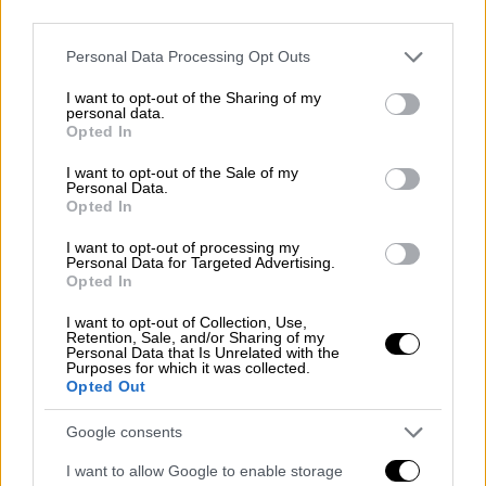
Παιδεία
|
29.08.2024 16:10
third parties.
Πώς θα αντιμετωπιστεί το bullying
Please note that this website/app uses one or more Google
Personal Data Processing Opt Outs
στα σχολεία: Πενθήμερες αποβολές
services and may gather and store information including but
και αλλαγή σχολικού περιβάλλοντος
not limited to your visit or usage behaviour. You may click to
I want to opt-out of the Sharing of my
personal data.
grant or deny consent to Google and its third-party tags to
Opted In
use your data for below specified purposes in below Google
consent section.
I want to opt-out of the Sale of my
Personal Data.
Σημείωσε επίσης ότι είναι «μία παρέμβαση η
Opted In
οποία χρηματοδοτείται από το Ταμείο
I want to opt-out of processing my
Ανάκαμψης και ταυτόχρονα εμπλουτίζουμε
Personal Data for Targeted Advertising.
σημαντικά το εκπαιδευτικό περιεχόμενο με
Opted In
εξαιρετικό υλικό, το οποίο τίθεται πια στην
I want to opt-out of Collection, Use,
διάθεση των εκπαιδευτικών έτσι ώστε το
Retention, Sale, and/or Sharing of my
Personal Data that Is Unrelated with the
μάθημα από την Ε’ Δημοτικού να γίνεται πολύ
Purposes for which it was collected.
Opted Out
πιο ουσιαστικό, πολύ πιο διαδραστικό και
πολύ πιο ενδιαφέρον και για τους
Google consents
εκπαιδευτικούς και για τα παιδιά».
I want to allow Google to enable storage