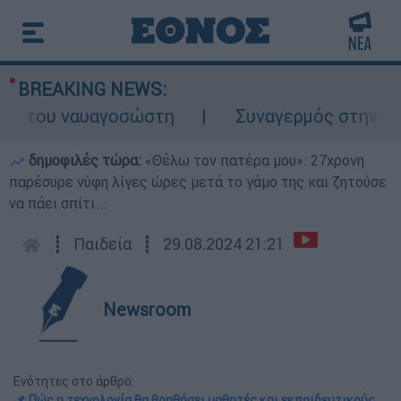
BREAKING NEWS:
 του ναυαγοσώστη
Συναγερμός στην Κάρπαθ
δημοφιλές τώρα:
«Θέλω τον πατέρα μου»: 27χρονη
παρέσυρε νύφη λίγες ώρες μετά το γάμο της και ζητούσε
να πάει σπίτι...
┋
Παιδεία
┋
29.08.2024 21:21
Newsroom
Ενότητες στο άρθρο:
📌 Πώς η τεχνολογία θα βοηθήσει μαθητές και εκπαιδευτικούς