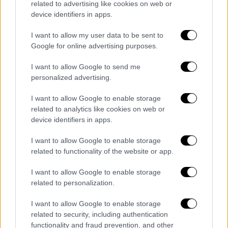
related to advertising like cookies on web or
device identifiers in apps.
I want to allow my user data to be sent to
Google for online advertising purposes.
video
I want to allow Google to send me
personalized advertising.
I want to allow Google to enable storage
related to analytics like cookies on web or
device identifiers in apps.
«Θέλω, επίσης, να σταθώ ξεχωριστά στην
I want to allow Google to enable storage
εφαρμογή του ψηφιακού φροντιστηρίου, το
related to functionality of the website or app.
οποίο θα αρχίσει να λειτουργεί από τις 16
Σεπτεμβρίου για τα παιδιά της Γ’ Λυκείου.
I want to allow Google to enable storage
related to personalization.
Δίνουμε τη δυνατότητα ενός δωρεάν
ψηφιακού φροντιστηρίου με εξαιρετικούς
I want to allow Google to enable storage
εκπαιδευτικούς, καλύπτοντας όλα τα
related to security, including authentication
εξεταζόμενα μαθήματα των πανελλαδικών
functionality and fraud prevention, and other