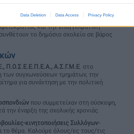
ίνδυνες σχολικές υποδομές
, τους/τις
υτοκίνητα και σκηνές σε διάφορες περιοχές
Data Deletion
Data Access
Privacy Policy
των 776 ευρώ των νεοδιόριστων, τις
αφειοκρατίας και την επαγγελματική
υνθέτουν το δημόσιο σχολείο σε βάρος
τικών
., Π.Ο.Σ.Ε.Ε.Π.Ε.Α., Α.Σ.Γ.Μ.Ε
. στο
ση των συγχωνεύσεων τμημάτων, την
αίτημα για συνάντηση με την πολιτική
οσπονδιών
που συμμετείχαν στη σύσκεψη,
ετά την έναρξη της σχολικής χρονιάς.
βουλίες-κινητοποιήσεις Συλλόγων-
 το θέμα. Καλούμε όλους/ες τους/τις