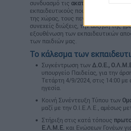
συνδυασμό τις
ακατάλληλες και επικ
εκπαιδευτικούς που κοιμούνται σε α
της χώρας, τους πενιχρούς μισθούς 
συνεχείς διώξεις, την αύξηση της γρ
εξουθένωση των εκπαιδευτικών αποσ
των παιδιών μας.
To κάλεσμα των εκπαιδευ
Συγκέντρωση των
Δ.Ο.Ε., Ο.Λ.Μ.Ε
υπουργείο Παιδείας, για την άρ
Τετάρτη 4/9/2024, στις 14:00 με 
ηγεσία.
Κοινή Συνέντευξη Τύπου των
Ομ
μαζί με την Ο.Ι.Ε.Λ.Ε., αμέσως μ
Στήριξη στις κατά τόπους
πρωτο
Ε.Λ.Μ.Ε.
και Ενώσεων Γονέων για