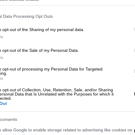
ogle consent section.
l Data Processing Opt Outs
 εκπτώσεις σε ακτοπλοϊκά και
o opt-out of the Sharing of my personal data.
In
o opt-out of the Sale of my Personal Data.
πόφαση προβλέπει τη
συγχώνευση συνολικά
In
 τις προηγούμενες ημέρες τους γονείς οι
to opt-out of processing my Personal Data for Targeted
η διαμαρτυρίας
έξω από τα κτίρια που
ing.
θμιας και Δευτεροβάθμιας Εκπαίδευσης
In
o opt-out of Collection, Use, Retention, Sale, and/or Sharing
ersonal Data that Is Unrelated with the Purposes for which it
lected.
τη 4/9/2024, στις 14:00,
δάσκαλοι,
Out
ν συγκέντρωση διαμαρτυρίας στο
νάντηση με την πολιτική ηγεσία.
consents
υτικών
o allow Google to enable storage related to advertising like cookies on