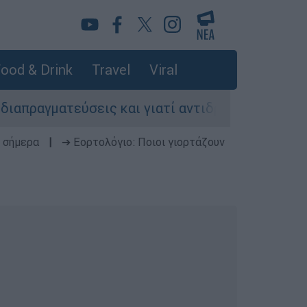
ood & Drink
Travel
Viral
εύσεις και γιατί αντιδρούν οι ΗΠΑ
Κυνήγι
 σήμερα
|
➔ Εορτολόγιο: Ποιοι γιορτάζουν