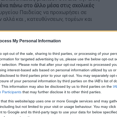
ο ένα πάνω στο άλλο μέσα στις σχολικές
υργείου Παιδείας να προχωρήσει σε
αλλά και , κατευθύνσεων, τομέων και
ορούν την κυβέρνηση ότι κόβονται περίπου
ocess My Personal Information
ευτεροβάθμια προφανώς για να γίνει
 πρόσληψη
αναπληρωτών εκπαιδευτικών
to opt-out of the sale, sharing to third parties, or processing of your per
ροβλήματα δημιουργώντας μία
εκρηκτική
formation for targeted advertising by us, please use the below opt-out s
την ανάκληση των αποφάσεων συγχώνευσης
r selection. Please note that after your opt-out request is processed y
eing interest-based ads based on personal information utilized by us or
disclosed to third parties prior to your opt-out. You may separately opt-
losure of your personal information by third parties on the IAB’s list of
. This information may also be disclosed by us to third parties on the
IA
Participants
that may further disclose it to other third parties.
 that this website/app uses one or more Google services and may gath
2024: Ξεκινά η ηλεκτρονική
including but not limited to your visit or usage behaviour. You may click 
 to Google and its third-party tags to use your data for below specifi