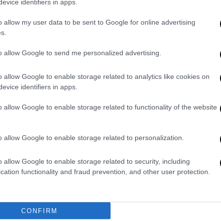
evice identifiers in apps.
υργών Μέσης Εκπαίδευσης
: Tην Πέμπτη
o allow my user data to be sent to Google for online advertising
ψη των εκπαιδευτικών Ομοσπονδιών (ΟΛΜΕ,
s.
α των Γονέων με θέμα τις εκατοντάδες
ώρα σε σχολεία πρωτοβάθμιας και
to allow Google to send me personalized advertising.
ση τα στοιχεία των Ομοσπονδιών
ή και καταργούνται, κατά παράβαση της
o allow Google to enable storage related to analytics like cookies on
evice identifiers in apps.
ιλαμβάνοντας μαθητές/τριες που έχουν
πτεμβρίου, με τεράστιες συνέπειες τόσο
o allow Google to enable storage related to functionality of the website
τών/τριών όσο και στα εργασιακά
o allow Google to enable storage related to personalization.
τευθύνσεων στα
Γενικά Λύκεια
και
στα ΕΠΑΛ, παρότι ήδη συμπληρώνουν
o allow Google to enable storage related to security, including
cation functionality and fraud prevention, and other user protection.
ναμένονται και οι εγγραφές των
ται προφορικές οδηγίες για
ητών/τριών σε άλλα
σχολεία
. Πρόκειται για
CONFIRM
της δημόσιας εκπαίδευσης που σε