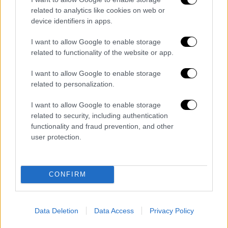
περιοχές»
related to analytics like cookies on web or
device identifiers in apps.
Οι μισθοί της εξαθλίωσης
I want to allow Google to enable storage
«Οι μισθοί μας είναι
μισθοί φτώχειας και
related to functionality of the website or app.
εξαθλίωσης
.
Η αύξηση στους μισθούς των
I want to allow Google to enable storage
εκπαιδευτικών ήταν τελικά μία πενιχρή
related to personalization.
οριζόντια αύξηση 35-40 ευρώ καθαρά
μηνιαίως», τονίζουν οι εκπαιδευτικοί και
I want to allow Google to enable storage
related to security, including authentication
υπογραμμίζουν ότι: Παρά την ονομαστική
functionality and fraud prevention, and other
αυτή αύξηση, οι πραγματικοί μισθοί των
user protection.
εκπαιδευτικών έχουν μειωθεί κατά 9%
σύμφωνα με στοιχεία του ΟΟΣΑ, οι χώρες
του οποίου καταγράφουν αύξηση 4% κατά
CONFIRM
μέσο όρο. Την ίδια ώρα ο φόρτος εργασίας
συνεχώς αυξάνεται, η γραφειοκρατία
κυριαρχεί ενώ οι εκπαιδευτικοί με το έργο
Data Deletion
Data Access
Privacy Policy
τους καλύπτουν τις ελλείψεις που υπάρχουν