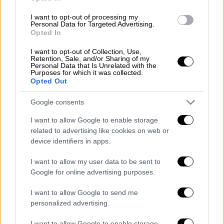
συνθήκες άσκησης του εκπαιδευτικού έργου
I want to opt-out of processing my
φανερώνει την έλλειψη οράματος, την
Personal Data for Targeted Advertising.
αποσπασματικότητα του σχεδιασμού, τις
Opted In
νεοφιλελεύθερες επιδιώξεις και κυρίως την
I want to opt-out of Collection, Use,
απουσία της αναγκαίας χρηματοδότησης
.
Retention, Sale, and/or Sharing of my
Personal Data that Is Unrelated with the
Purposes for which it was collected.
Μεγάλο ποσοστό εργαζόμενων
Opted Out
μακριά από τις οικογένειες τους
Google consents
Οι εκπαιδευτικοί τονίζουν ότι «
είμαστε ο
I want to allow Google to enable storage
μοναδικός κλάδος του δημοσίου που ένα
related to advertising like cookies on web or
τόσο μεγάλο ποσοστό εργαζομένων ζει
device identifiers in apps.
μακριά από τις οικογένειες τους.
Χιλιάδες
I want to allow my user data to be sent to
νεοδιόριστοι εκπαιδευτικοί,
αναπληρώτριες
Google for online advertising purposes.
και αναπληρωτές
καλούνται με πενιχρούς
I want to allow Google to send me
μισθούς να ζήσουν μακριά από τα σπίτια
personalized advertising.
τους και τις οικογένειες τους πληρώνοντας
πανάκριβα ενοίκια στις τουριστικές
I want to allow Google to enable storage