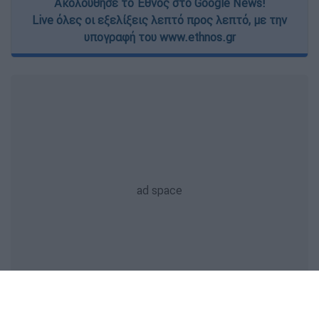
Ακολούθησε το Έθνος στο Google News!
Live όλες οι εξελίξεις λεπτό προς λεπτό, με την
υπογραφή του www.ethnos.gr