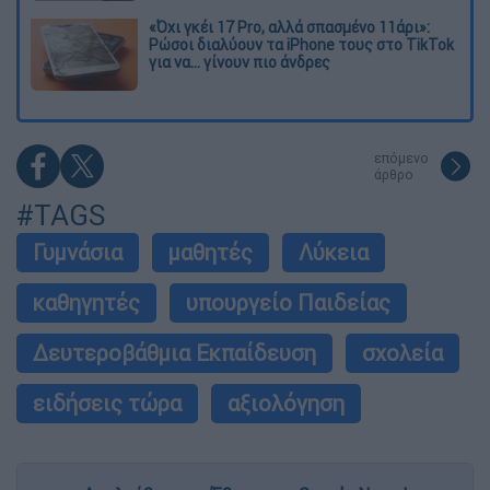
«Όχι γκέι 17 Pro, αλλά σπασμένο 11άρι»:
Ρώσοι διαλύουν τα iPhone τους στο TikTok
για να... γίνουν πιο άνδρες
επόμενο
άρθρο
#TAGS
Γυμνάσια
μαθητές
Λύκεια
καθηγητές
υπουργείο Παιδείας
Δευτεροβάθμια Εκπαίδευση
σχολεία
ειδήσεις τώρα
αξιολόγηση