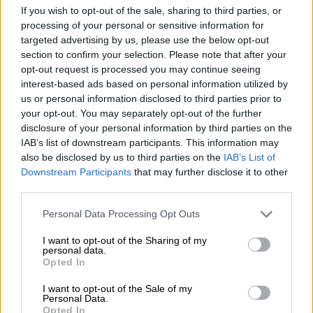
τους πολλούς και τους λίγους αντίστοιχα
If you wish to opt-out of the sale, sharing to third parties, or
και διαμορφώνουν μια νέα πραγματικότητα,
processing of your personal or sensitive information for
targeted advertising by us, please use the below opt-out
αυτή των κοινωνικών ανισοτήτων που
section to confirm your selection. Please note that after your
διαρκώς βαθαίνουν και οξύνονται. Στον
opt-out request is processed you may continue seeing
χώρο της Παιδείας
κυρίαρχη διάσταση της
interest-based ads based on personal information utilized by
κυβερνητικής πολιτικής είναι η επίδειξη
us or personal information disclosed to third parties prior to
your opt-out. You may separately opt-out of the further
ενός αυστηρού διοικητισμού
ο οποίος
disclosure of your personal information by third parties on the
συμπληρώνεται από τη διάθεση
IAB’s list of downstream participants. This information may
ποινικοποίησης της συνδικαλιστικής
also be disclosed by us to third parties on the
IAB’s List of
δράσης.
Downstream Participants
that may further disclose it to other
third parties.
Η αξιολόγηση
Please note that this website/app uses one or more Google
Personal Data Processing Opt Outs
services and may gather and store information including but
Όπως αναφέρουν οι
εκπαιδευτικοί
η επιλογή
not limited to your visit or usage behaviour. You may click to
I want to opt-out of the Sharing of my
της ανάδειξης της αξιολόγησης ως η
personal data.
grant or deny consent to Google and its third-party tags to
Opted In
απάντηση σε όλες τις κακοδαιμονίες της
use your data for below specified purposes in below Google
consent section.
εκπαίδευσης και η άρνηση υιοθέτησης
I want to opt-out of the Sale of my
Personal Data.
πολιτικών που θα αλλάξουν πραγματικά τις
Opted In