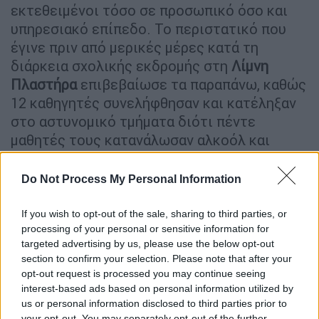
εκτεθειμένοι τόσο σε προσωπικό όσο και
υπηρεσιακό επίπεδο. Το περιστατικό που
έγινε πριν από μερικές μέρες κατά τη
διάρκεια σχολικής εκδρομής στη
Λίμνη
Πλαστήρα
επιβεβαίωσε τα παραπάνω, καθώς
12 καθηγητές συνελήφθησαν και κατέληξαν
στο αστυνομικό τμήματα διότι πέντε
μαθητές τους κατανάλωσαν αλκοόλ και
μάλιστα ένας από αυτούς μέθυσε τόσο πολύ
που μεταφέρθηκε στο νοσοκομείο για τις
Do Not Process My Personal Information
πρώτες βοήθειες.
If you wish to opt-out of the sale, sharing to third parties, or
processing of your personal or sensitive information for
ΔΙΑΒΑΣΤΕ ΕΠΙΣΗΣ
targeted advertising by us, please use the below opt-out
section to confirm your selection. Please note that after your
Παιδεία
|
13.05.2025 05:20
opt-out request is processed you may continue seeing
«Sleepovers»: Η νέα μόδα του ύπνου
interest-based ads based on personal information utilized by
μαθητών μέσα στα σχολεία προκαλεί
us or personal information disclosed to third parties prior to
your opt-out. You may separately opt-out of the further