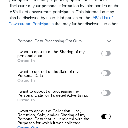
τις αντιδράσεις των εκπαιδευτικών
disclosure of your personal information by third parties on the
IAB’s list of downstream participants. This information may
also be disclosed by us to third parties on the
IAB’s List of
Downstream Participants
that may further disclose it to other
Σύμφωνα με αστυνομικές πηγές,
third parties.
τουλάχιστον πέντε μαθητές φέρονται να
Please note that this website/app uses one or more Google
Personal Data Processing Opt Outs
κατανάλωσαν βότκα και σφηνάκια στο χωριό
services and may gather and store information including but
Νεοχώρι, όπου διέμενε η σχολική αποστολή.
not limited to your visit or usage behaviour. You may click to
I want to opt-out of the Sharing of my
personal data.
grant or deny consent to Google and its third-party tags to
Το περιστατικό συνέβη υπό την επίβλεψη
12
Opted In
use your data for below specified purposes in below Google
συνοδών
καθηγητών
, οι οποίοι – όπως
consent section.
I want to opt-out of the Sale of my
φαίνεται – δεν αντιλήφθηκαν εγκαίρως τη
Personal Data.
Opted In
χρήση αλκοόλ από τους ανήλικους. Ο
17χρονος, που παρουσίασε έντονη δυσφορία
I want to opt-out of processing my
Personal Data for Targeted Advertising.
και ζάλη, διακομίστηκε με ασθενοφόρο του
Opted In
ΕΚΑΒ στο
νοσοκομείο Καρδίτσας
. Οι γιατροί
του παρείχαν τις πρώτες βοήθειες και, αφού
I want to opt-out of Collection, Use,
Retention, Sale, and/or Sharing of my
σταθεροποιήθηκε η κατάστασή του, πήρε
Personal Data that Is Unrelated with the
Purposes for which it was collected.
εξιτήριο. Κατά την κατάθεσή του στους
Opted Out