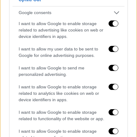
αστυνομικούς, φέρεται να δήλωσε ότι
Google consents
αγόρασε μόνος του τα ποτά από σούπερ
μάρκετ της περιοχής, χωρίς γνώση των
I want to allow Google to enable storage
γονέων του ή των καθηγητών.
related to advertising like cookies on web or
device identifiers in apps.
Οι διώξεις κατά των καθηγητών
I want to allow my user data to be sent to
Google for online advertising purposes.
Τελικά τα καμώματα των μαθητών πλήρωσαν
οι
καθηγητές
διότι το
Αστυνομικό Τμήμα
I want to allow Google to send me
Λίμνης Πλαστήρα
προχώρησε στη σύλληψη
personalized advertising.
των 12 συνοδών και σε βάρος τους
I want to allow Google to enable storage
σχηματίστηκε δικογραφία για «έκθεση και
related to analytics like cookies on web or
σωματική βλάβη από αμέλεια». Ο
device identifiers in apps.
Εισαγγελέας Πρωτοδικών Καρδίτσας,
αφού
ενημερώθηκε για την υπόθεση, έδωσε
I want to allow Google to enable storage
related to functionality of the website or app.
προφορική εντολή για την προσωρινή
απελευθέρωσή τους, ενώ η υπόθεση πλέον
I want to allow Google to enable storage
βρίσκεται στα χέρια της
Δικαιοσύνης
. Αυτό