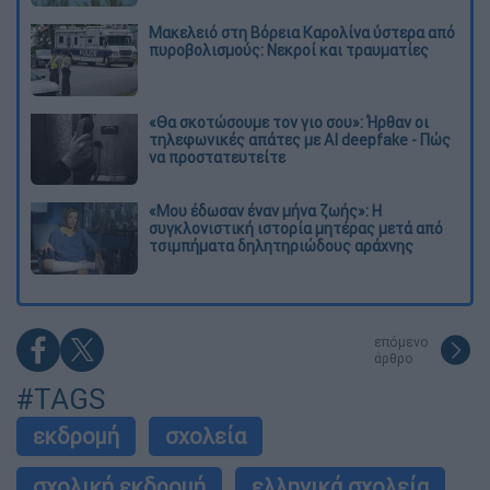
Μακελειό στη Βόρεια Καρολίνα ύστερα από
πυροβολισμούς: Νεκροί και τραυματίες
«Θα σκοτώσουμε τον γιο σου»: Ήρθαν οι
τηλεφωνικές απάτες με AI deepfake - Πώς
να προστατευτείτε
«Μου έδωσαν έναν μήνα ζωής»: Η
συγκλονιστική ιστορία μητέρας μετά από
τσιμπήματα δηλητηριώδους αράχνης
επόμενο
άρθρο
#TAGS
εκδρομή
σχολεία
σχολική εκδρομή
ελληνικά σχολεία