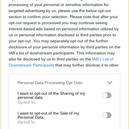
processing of your personal or sensitive information for
1. Να πάρετε μαζί σας
ένα μπουκαλάκι νερό ή
targeted advertising by us, please use the below opt-out
αναψυκτικό
. Επίσης ένα ρολόι χειρός θα σας
section to confirm your selection. Please note that after your
opt-out request is processed you may continue seeing
φανεί πολύ χρήσιμο
interest-based ads based on personal information utilized by
us or personal information disclosed to third parties prior to
2. Να αφήσετε το
κινητό εκτός αίθουσας
your opt-out. You may separately opt-out of the further
διότι απαγορεύεται αυστηρά να το έχετε
disclosure of your personal information by third parties on the
μαζί σας. Το κινητό μπορεί να σταθεί αιτία
IAB’s list of downstream participants. This information may
να σας μηδενίσουν το γραπτό και βέβαια να
also be disclosed by us to third parties on the
IAB’s List of
Downstream Participants
that may further disclose it to other
χάσετε τις εξετάσεις.
third parties.
3. Στηριχτείτε στις
δυνάμεις και στις
Please note that this website/app uses one or more Google
Personal Data Processing Opt Outs
γνώσεις σας
. Γράψτε ότι ξέρετε και μην
services and may gather and store information including but
προσπαθήσετε να αντιγράψετε από άλλον
not limited to your visit or usage behaviour. You may click to
I want to opt-out of the Sharing of my
personal data.
grant or deny consent to Google and its third-party tags to
γιατί και αυτό απαγορεύεται.
Opted In
use your data for below specified purposes in below Google
consent section.
4. Για σκονάκια και άλλα τέτοια…
σχετικά
I want to opt-out of the Sale of my
Personal Data.
ούτε λόγος
. Εάν ο επιτηρητής το αντιληφθεί
Opted In
θα σας βγάλει έξω από την αίθουσα και θα