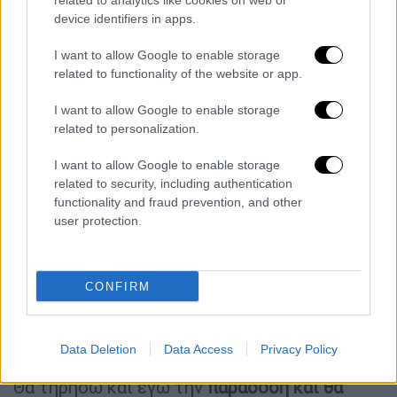
3. Δεν μένουμε σε κάτι που μας
δυσκολεύει
related to analytics like cookies on web or
device identifiers in apps.
πολύ
την ώρα της εξέτασης. Προχωράμε,
απαντάμε σε ό,τι ξέρουμε και μετά
I want to allow Google to enable storage
αφοσιωνόμαστε σε αυτό.
related to functionality of the website or app.
4. Ο
έλεγχος των απαντήσεων
που δίνονται
I want to allow Google to enable storage
related to personalization.
είναι απαραίτητος. Απαραίτητο είναι ακόμη
να ελεγχθεί εάν έχουν καθαρογραφεί όλες οι
I want to allow Google to enable storage
απαντήσεις από το πρόχειρο στο καθαρό.
related to security, including authentication
functionality and fraud prevention, and other
5. Προσπαθήστε να παραδώσετε ένα
γραπτό
user protection.
«καθαρό»
χωρίς ορθογραφικά λάθη,
μουτζούρες, υποσημειώσεις και άλλα
περίεργα.
CONFIRM
Οι ευχές της υπουργού Σοφίας
Ζαχαράκη στους υποψήφιους
Data Deletion
Data Access
Privacy Policy
Θα τηρήσω και εγώ την
παράδοση και θα