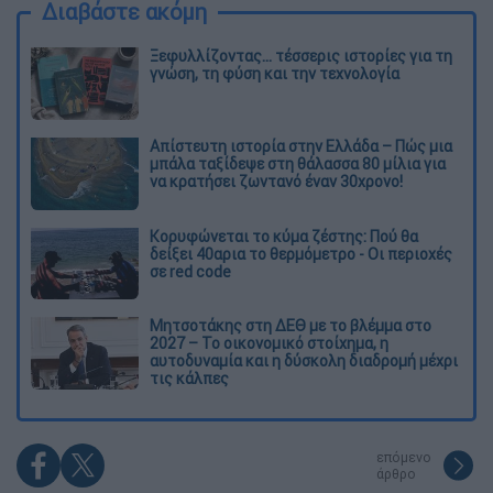
Διαβάστε ακόμη
Ξεφυλλίζοντας... τέσσερις ιστορίες για τη
γνώση, τη φύση και την τεχνολογία
Απίστευτη ιστορία στην Ελλάδα – Πώς μια
μπάλα ταξίδεψε στη θάλασσα 80 μίλια για
να κρατήσει ζωντανό έναν 30χρονο!
Κορυφώνεται το κύμα ζέστης: Πού θα
δείξει 40αρια το θερμόμετρο - Οι περιοχές
σε red code
Μητσοτάκης στη ΔΕΘ με το βλέμμα στο
2027 – Το οικονομικό στοίχημα, η
αυτοδυναμία και η δύσκολη διαδρομή μέχρι
τις κάλπες
επόμενο
άρθρο