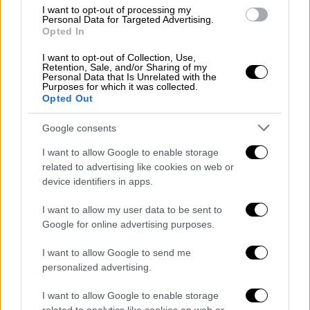
I want to opt-out of processing my
υποστείτε τις σκληρές συνέπειες.
Personal Data for Targeted Advertising.
Opted In
5.
Μην κάνετε συζητήσεις
όση ώρα
I want to opt-out of Collection, Use,
περιμένετε στο προαύλιο περί sos θεμάτων.
Retention, Sale, and/or Sharing of my
Personal Data that Is Unrelated with the
Αυτή τη στιγμή μια τέτοια κουβέντα είναι
Purposes for which it was collected.
χαζή και αχρείαστη. Καλύτερα να
Opted Out
συζητήσετε για τις διακοπές του
Google consents
καλοκαιριού!
Κατά την ώρα της εξέτασης
I want to allow Google to enable storage
related to advertising like cookies on web or
1. Ξεκινήστε από τα
εύκολα θέματα
. Αυτή η
device identifiers in apps.
επιλογή θα σας δώσει κουράγιο.
I want to allow my user data to be sent to
Google for online advertising purposes.
2. Το 4ο θέμα συνήθως είναι και το
δυσκολότερο
. Μην πάτε να λύσετε αυτό
I want to allow Google to send me
πρώτα γιατί αν δεν τα καταφέρετε θα σας
personalized advertising.
πιάσει πανικός. Αφήστε το για το τέλος
I want to allow Google to enable storage