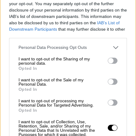
που καθορίζεται από τα 2 παραπάνω)
your opt-out. You may separately opt-out of the further
disclosure of your personal information by third parties on the
Υπόθεση 1η
IAB’s list of downstream participants. This information may
also be disclosed by us to third parties on the
IAB’s List of
Συνθήκες:
Downstream Participants
that may further disclose it to other
third parties.
Α. Οι τέλειές στον πάνω κλώνο (μητρικό)
Please note that this website/app uses one or more Google
αποτελούν δεοξυριβονουκλεοτιδια. Οι
Personal Data Processing Opt Outs
services and may gather and store information including but
τελείες στον κάτω κλώνο αποτελούν
not limited to your visit or usage behaviour. You may click to
I want to opt-out of the Sharing of my
δεοξυριβονουκλεοτιδια τοποθετούνται η
personal data.
grant or deny consent to Google and its third-party tags to
Opted In
έχουν ήδη τοποθετηθεί από την DNA
use your data for below specified purposes in below Google
πολυμεραση κατα τη διάρκεια της
consent section.
I want to opt-out of the Sale of my
Personal Data.
αντιγραφής
Opted In
Β. Το κάθε πρωταρχικό τμήμα έχει σταθερό
I want to opt-out of processing my
Personal Data for Targeted Advertising.
μήκος 4 νουκλεοτιδι?ων
Opted In
Γ. Υπάρχει μόνο μια ΘΕΑ που ζητείται
I want to opt-out of Collection, Use,
Retention, Sale, and/or Sharing of my
Personal Data that Is Unrelated with the
Σε αυτήν την περίπτωση η ΘΕΑ βρίσκεται
Purposes for which it was collected.