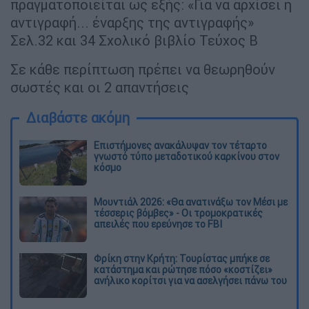
πραγματοποιείται ως εξής: «Για να αρχίσει η
αντιγραφή... έναρξης της αντιγραφής»
Σελ.32 και 34 Σχολικό βιβλίο Τεύχος Β
Σε κάθε περίπτωση πρέπει να θεωρηθούν
σωστές και οι 2 απαντήσεις
Διαβάστε ακόμη
Επιστήμονες ανακάλυψαν τον τέταρτο
γνωστό τύπο μεταδοτικού καρκίνου στον
κόσμο
Μουντιάλ 2026: «Θα ανατινάξω τον Μέσι με
τέσσερις βόμβες» - Οι τρομοκρατικές
απειλές που ερεύνησε το FBI
Φρίκη στην Κρήτη: Τουρίστας μπήκε σε
κατάστημα και ρώτησε πόσο «κοστίζει»
ανήλικο κορίτσι για να ασελγήσει πάνω του