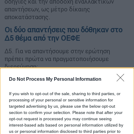
οδηγίες και την αποδοχή εναλλακτικών
απαντήσεων, ως μέτρο δίκαιης
αποκατάστασης.
Οι δύο απαντήσεις που δόθηκαν στο
Δ5 θέμα από την ΟΕΦΕ
Δ5. Για να απαντήσουμε στην ερώτηση
πρέπει πρώτα να πραγματοποιήσουμε
διερεύνηση:
Α. τι μπορεί να αντιπροσωπεύουν οι τέλειές
Do Not Process My Personal Information
στο δοθέν στιγμιότυπο
If you wish to opt-out of the sale, sharing to third parties, or
Β. ποιο μπορεί να είναι το μήκος των
processing of your personal or sensitive information for
πρωταρχικών τμημάτων RNA
targeted advertising by us, please use the below opt-out
section to confirm your selection. Please note that after your
Γ. αν η πιθανή ΘΕΑ βρίσκεται στο άκρο η στη
opt-out request is processed you may continue seeing
interest-based ads based on personal information utilized by
μέση του δοθέντος στιγμιότυπου (γεγονός
us or personal information disclosed to third parties prior to