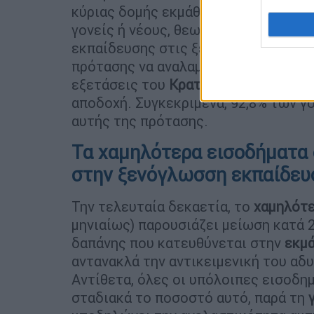
κύριας δομής εκμάθησης (27% και 26%
γονείς ή νέους, θεωρούν ότι τα Κ.Ξ.
εκπαίδευσης στις ξένες γλώσσες. Είνα
πρότασης να αναλαμβάνει το δημόσιο
εξετάσεις του
Κρατικού Πιστοποιητ
αποδοχή. Συγκεκριμένα, 92,8% των γ
αυτής της πρότασης.
Τα χαμηλότερα εισοδήματα
στην ξενόγλωσση εκπαίδευ
Την τελευταία δεκαετία, το
χαμηλότε
μηνιαίως) παρουσιάζει μείωση κατά 
δαπάνης που κατευθύνεται στην
εκμ
αντανακλά την αντικειμενική του αδυ
Αντίθετα, όλες οι υπόλοιπες εισοδημ
σταδιακά το ποσοστό αυτό, παρά τη