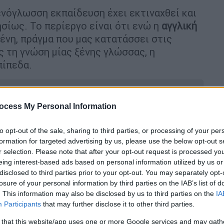
ενόγλωσση εκπαίδευση έχει εκτιναχθεί και
σίως. Το περίεργο είναι ότι ενώ η
αγγλική
ένη, πράγμα που μας κατατάσσει στις
ς τη γνώση μίας ξένης γλώσσας, η
πίπεδα.
ocess My Personal Information
α θέματα για Αρχές Οργάνωσης και
to opt-out of the sale, sharing to third parties, or processing of your per
ισμός Υπολογιστών και Στοιχεία
formation for targeted advertising by us, please use the below opt-out s
r selection. Please note that after your opt-out request is processed y
eing interest-based ads based on personal information utilized by us or
disclosed to third parties prior to your opt-out. You may separately opt-
losure of your personal information by third parties on the IAB’s list of
. This information may also be disclosed by us to third parties on the
IA
νων γλωσσών υπολείπεται σημαντικά του
Participants
that may further disclose it to other third parties.
χι αμελητέο ποσοστό του πληθυσμού
 that this website/app uses one or more Google services and may gath