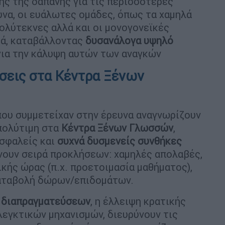
ς της δαπάνης για τις περισσότερες
ευνα, οι ευάλωτες ομάδες, όπως τα χαμηλά
ολύτεκνες αλλά και οι μονογονεϊκές
κά, καταβάλλοντας
δυσανάλογα υψηλό
ια την κάλυψη αυτών των αναγκών
έσεις στα Κέντρα Ξένων
που συμμετείχαν στην έρευνα αναγνωρίζουν
 πολύτιμη στα
Κέντρα Ξένων Γλωσσών
,
ισφαλείς και
συχνά δυσμενείς συνθήκες
ίνουν σειρά προκλήσεων: χαμηλές απολαβές,
κής ώρας (π.χ. προετοιμασία μαθήματος),
καταβολή δώρων/επιδομάτων.
 διαπραγματεύσεων
, η έλλειψη κρατικής
εγκτικών μηχανισμών, διευρύνουν τις