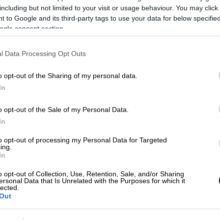
η ξένης γλώσσας. Τα παραπάνω
including but not limited to your visit or usage behaviour. You may click 
να που δημοσιεύει το ΚΑΝΕΠ-ΓΣΕΕ και
 to Google and its third-party tags to use your data for below specifi
ogle consent section.
άσματα είναι:
νοικοκυριών για την
l Data Processing Opt Outs
o opt-out of the Sharing of my personal data.
In
ΣΕΕ, περίπου 777 εκ. ευρώ κατευθύνθηκαν
ειώνοντας αύξηση 12,6% σε σχέση με το
o opt-out of the Sale of my Personal Data.
3 (τρέχουσες τιμές). Παρά τις επιπτώσεις
In
ημίας, η επένδυση στην
ξενόγλωσση
to opt-out of processing my Personal Data for Targeted
, γεγονός που επιβεβαιώνει τη σημασία
ing.
ια τη μόρφωση και την επαγγελματική
In
ημαντικό να τονιστεί ότι η δαπάνη για την
o opt-out of Collection, Use, Retention, Sale, and/or Sharing
ικά υψηλότερη και από αυτήν για την
ersonal Data that Is Unrelated with the Purposes for which it
lected.
614 εκ. ευρώ το 2023 βάσει της έρευνας του
Out