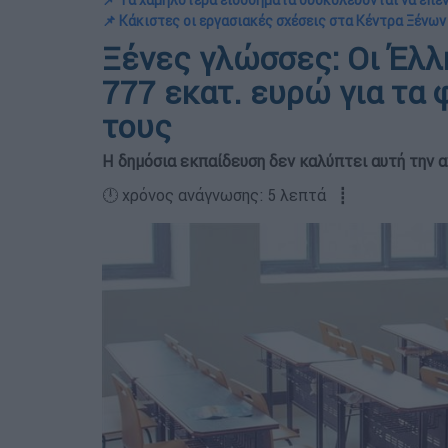
📌 Τα χαμηλότερα εισοδήματα δυσκολεύονται να επε
📌 Κάκιστες οι εργασιακές σχέσεις στα Κέντρα Ξένω
Ξένες γλώσσες: Οι Έλλ
777 εκατ. ευρώ για τα 
τους
Η δημόσια εκπαίδευση δεν καλύπτει αυτή την 
🕛 χρόνος ανάγνωσης: 5 λεπτά ┋