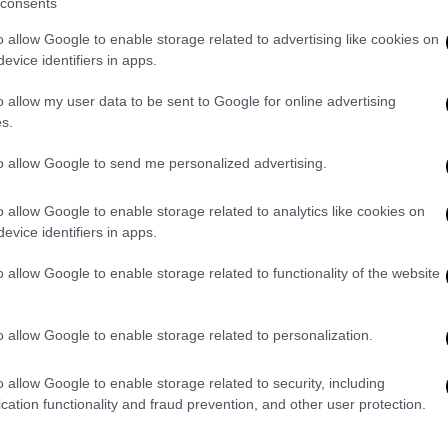
consents
σύστημα έχει εγκαταλείψει την
o allow Google to enable storage related to advertising like cookies on
evice identifiers in apps.
ν τα νοικοκυριά για την ξενόγλωσση
o allow my user data to be sent to Google for online advertising
εγονός ότι το δημόσιο εκπαιδευτικό
s.
λείψει. Σύμφωνα με τα συγκριτικά στοιχεία
to allow Google to send me personalized advertising.
ερώνει τον
των κρατών-μελών της ΕΕ! Οι μαθητές στην
o allow Google to enable storage related to analytics like cookies on
evice identifiers in apps.
λις 1,8 ώρες την εβδομάδα, έναντι 3,6
γονός που κατατάσσει τη χώρα στην
o allow Google to enable storage related to functionality of the website
διαθέσιμο χρόνο στη γλωσσική διδασκαλία.
τις απαντήσεις των ερωτώμενων μαθητών
o allow Google to enable storage related to personalization.
ι ως βασικός πυλώνας της
ξενόγλωσσης
τερες αναφορές σχετίζονται με την
κάλυψη
o allow Google to enable storage related to security, including
cation functionality and fraud prevention, and other user protection.
ει αποτελεσματικά ξένες γλώσσες (29%
ς και με τη λειτουργία των Κέντρων ως