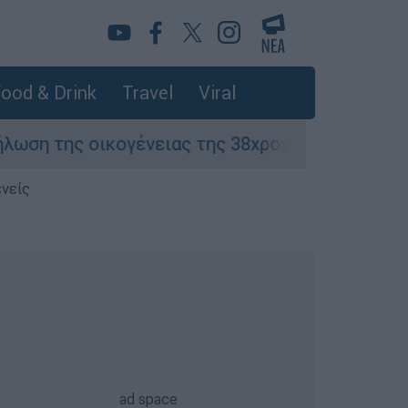
ood & Drink
Travel
Viral
ογένειας της 38χρονης Βρετανίδας που δολοφο
ενείς