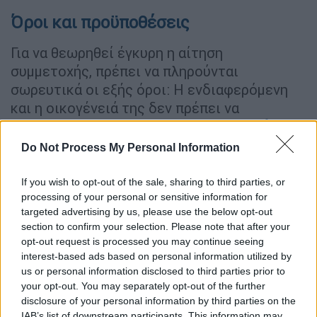
Όροι και προϋποθέσεις
Για να θεωρηθεί έγκυρη η αίτηση
συμμετοχής, πρέπει να πληρούνται
σωρευτικά οι εξής όροι: Η ενδιαφερόμενη
και η οικογένειά της δεν πρέπει να
διαθέτουν μόνιμη κατοικία στην
Αττική
, είτε
αυτή προκύπτει από ενοικίαση, παραχώρηση
Do Not Process My Personal Information
ή ιδιοκατοίκηση. Η ενδιαφερόμενη οφείλει
να
υποβάλει ηλεκτρονική αίτηση
,
If you wish to opt-out of the sale, sharing to third parties, or
συνοδευόμενη από όλα τα απαραίτητα
processing of your personal or sensitive information for
targeted advertising by us, please use the below opt-out
δικαιολογητικά. Αν δεν πληρούνται οι
section to confirm your selection. Please note that after your
παραπάνω προϋποθέσεις (1 και 2), η
opt-out request is processed you may continue seeing
ενδιαφερόμενη δύναται να υποβάλει ειδικό
interest-based ads based on personal information utilized by
αίτημα, τεκμηριώνοντας την ανάγκη ένταξης
us or personal information disclosed to third parties prior to
your opt-out. You may separately opt-out of the further
στο πρόγραμμα, το οποίο θα εξεταστεί από
disclosure of your personal information by third parties on the
τα αρμόδια όργανα της ΧΕΝ Ελλάδος.
IAB’s list of downstream participants. This information may