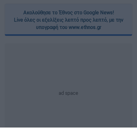
Ακολούθησε το Έθνος στο Google News!
Live όλες οι εξελίξεις λεπτό προς λεπτό, με την
υπογραφή του www.ethnos.gr