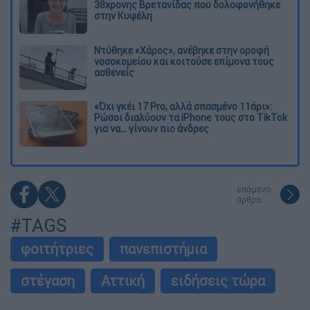
38χρονης Βρετανίδας που δολοφονήθηκε
στην Κυψέλη
Ντύθηκε «Χάρος», ανέβηκε στην οροφή
νοσοκομείου και κοιτούσε επίμονα τους
ασθενείς
«Όχι γκέι 17 Pro, αλλά σπασμένο 11άρι»:
Ρώσοι διαλύουν τα iPhone τους στο TikTok
για να... γίνουν πιο άνδρες
επόμενο
άρθρο
#TAGS
φοιτήτριες
πανεπιστήμια
στέγαση
Αττική
ειδήσεις τώρα