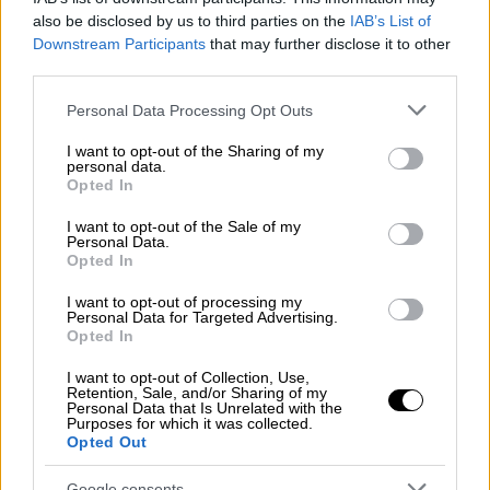
also be disclosed by us to third parties on the
IAB’s List of
Απαραίτητα δικαιολογητικά
Downstream Participants
that may further disclose it to other
third parties.
Η
ηλεκτρονική υποβολή της αίτησης
γίνεται
Please note that this website/app uses one or more Google
μέσω της επίσημης ιστοσελίδας της ΧΕΝ
Personal Data Processing Opt Outs
services and may gather and store information including but
Ελλάδος, από τις 3 Ιουλίου έως και τις 24
not limited to your visit or usage behaviour. You may click to
I want to opt-out of the Sharing of my
Αυγούστου 2025. Όλα τα δικαιολογητικά
personal data.
grant or deny consent to Google and its third-party tags to
Opted In
υποβάλλονται σε
μορφή PDF
και
use your data for below specified purposes in below Google
consent section.
περιλαμβάνουν: 1. Αντίγραφο ταυτότητας ή
I want to opt-out of the Sale of my
Personal Data.
διαβατηρίου. 2. Αντίγραφα: Φορολογικής
Opted In
δήλωσης (Ε1) Εκκαθαριστικού σημειώματος
I want to opt-out of processing my
Ε9 για το οικονομικό έτος 2024 και αφορούν:
Personal Data for Targeted Advertising.
την ίδια την ενδιαφερόμενη. Στην
Opted In
περίπτωση που δεν υποχρεούται να
I want to opt-out of Collection, Use,
υποβάλει φορολογική δήλωση και Ε9, θα
Retention, Sale, and/or Sharing of my
Personal Data that Is Unrelated with the
πρέπει να υποβάλει σχετική
Υπεύθυνη
Purposes for which it was collected.
Opted Out
Δήλωση για τους γονείς
. Σε περίπτωση που
οι γονείς υποβάλλουν, για οποιονδήποτε
Google consents