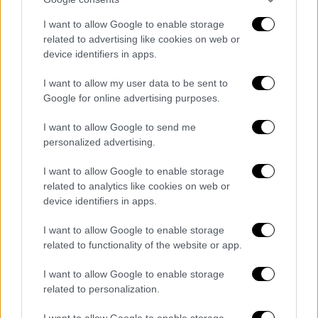
λόγο,
χωριστά φορολογική δήλωση και Ε9
,
I want to allow Google to enable storage
θα πρέπει να υποβληθούν τα παραπάνω
related to advertising like cookies on web or
φορολογικά στοιχεία και για τους δύο. Σε
device identifiers in apps.
περίπτωση κηδεμονίας ή επιτροπείας, ο/η
I want to allow my user data to be sent to
κηδεμόνας ή ο/η επίτροπος θα πρέπει να
Google for online advertising purposes.
υποβάλουν τα παραπάνω φορολογικά
στοιχεία. 3. Έγγραφα που τεκμηριώνουν
I want to allow Google to send me
ειδικούς κοινωνικούς λόγους, όπως:
personalized advertising.
πολυτεκνία, αδελφός/ή φοιτητής/τρια ή
I want to allow Google to enable storage
στρατιώτης, απώλεια γονέα, ανεργία γονέα,
related to analytics like cookies on web or
διαζύγιο ή διάσταση γονέων, σοβαρά
device identifiers in apps.
προβλήματα υγείας κ.ά. 4. Πιστοποιητικό
I want to allow Google to enable storage
οικογενειακής κατάστασης. 5. Βεβαίωση
related to functionality of the website or app.
φοίτησης ή εγγραφής. Για τις πρωτοετείς
του ακαδημαϊκού έτους 2025–2026, γίνεται
I want to allow Google to enable storage
δεκτή η εκτύπωση των αποτελεσμάτων
related to personalization.
εισαγωγής από το ΥΠΑΙΘ, με την υποχρέωση,