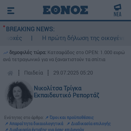
BREAKING NEWS:
ές
Η πρώτη δήλωση της οικογένειας της
δημοφιλές τώρα:
Κατσαφάδος στο OPEN: 1.000 ευρώ
ανά τετραγωνικό για να ξαναχτιστούν τα σπίτια
┋
Παιδεία
┋
29.07.2025 05:20
Νικολίτσα Τρίγκα
Εκπαιδευτικό Ρεπορτάζ
Ενότητες στο άρθρο:
📌 Όροι και προϋποθέσεις
📌 Απαραίτητα δικαιολογητικά
📌 Διαδικασία επιλογής
📌 Διαδικασία ένταξης για όσες επιλεγούν