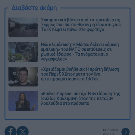
Διαβάστε ακόμη
Σοκαριστικό βίντεο από το τροχαίο στις
Σέρρες που σκοτώθηκαν μητέρα και γιος:
Το ΙΧ πέφτει πάνω στο φορτηγό
Νέα κλιμάκωση: Η Μόσχα δείχνει «άμεση
εμπλοκή» του ΝΑΤΟ σε επιθέσεις σε
ρωσικό έδαφος - Τα ονόματα και ο
«εγκέφαλος»
«Χρειάζομαι βοήθεια»: Η πρώτη δήλωση
του Πέρεζ Χίλτον μετά τον live
αυτοτραυματισμό στο TikTok
«Εσένα σ’ αρέσει αυτό;»: Η αντίδραση της
Ιουλίας Καλλιμάνη όταν της πέταξαν
λουλούδια στο πρόσωπο
επόμενο
άρθρο