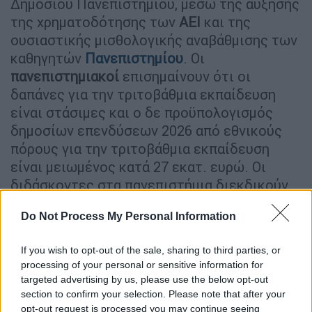
Δημόσιου Πανεπιστημίου, μέσω της αύξησης
της χρηματοδότησης των
AEI
και της
ουσιαστικής μισθολογικής αναβάθμισης των
καθηγητών
Πανεπιστημίου
. Οι
πανεπιστημιακοί
επισημαίνουν ότι οι
δαπάνες για την τριτοβάθμια εκπαίδευση
είναι στάσιμες και ο δε προϋπολογισμός
δημοσίων επενδύσεων 2026 από εθνικούς
πόρους για την τριτοβάθμια εκπαίδευση
είναι μειωμένος κατά 27 εκατ. ευρώ. Οι
διδάσκοντες στα πανεπιστήμια διεκδικούν
νέο μισθολόγιο σε επίπεδα αντάξια του
Do Not Process My Personal Information
λειτουργήματος τους και γενναία αύξηση
της χρηματοδότησης, τακτικής και
If you wish to opt-out of the sale, sharing to third parties, or
έκτακτης, των
Πανεπιστημίων
.
processing of your personal or sensitive information for
targeted advertising by us, please use the below opt-out
Τα προβλήματα των ΑΕΙ
section to confirm your selection. Please note that after your
opt-out request is processed you may continue seeing