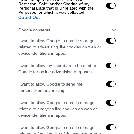
έτος 2025-2026.
Retention, Sale, and/or Sharing of my
Personal Data that Is Unrelated with the
Purposes for which it was collected.
3. Ο προϋπολογισμός προβλέπει τη θέσπιση
Opted Out
αφορολόγητου για το επίδομα βιβλιοθήκης
των μελών ΔΕΠ και των ερευνητών, με
Google consents
ετήσιο κόστος 6 εκατ. ευρώ περίπου, χωρίς
I want to allow Google to enable storage
όμως αναδρομική ισχύ, παρόλο που το
related to advertising like cookies on web or
επίδομα επανήλθε στο μισθολόγιο από
device identifiers in apps.
7/10/2022 σε συμμόρφωση με απόφαση του
I want to allow my user data to be sent to
ΣτΕ, το οποίο έχει ορίσει το επίδομα αυτό
Google for online advertising purposes.
ως αφορολόγητο. Την ίδια στιγμή έχουν
αναδρομική ισχύ σημαντικές μισθολογικές
I want to allow Google to send me
personalized advertising.
αναμορφώσεις σε μεγάλες κατηγορίες
εργαζομένων και η θέσπιση επιδόματος
I want to allow Google to enable storage
ιδιαίτερων καθηκόντων σε άλλες ομάδες.
related to analytics like cookies on web or
device identifiers in apps.
4. Ο προϋπολογισμός προβλέπει αυξήσεις
στην αποζημίωση υπηρεσίας αλλοδαπής, στο
I want to allow Google to enable storage
related to functionality of the website or app.