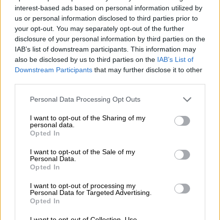
Η Πανελλήνια Ομοσπονδία Συλλόγων
interest-based ads based on personal information utilized by
Διδακτικού και Ερευνητικού Προσωπικού,
us or personal information disclosed to third parties prior to
συνοψίζει τα προβλήματα των ΑΕΙ ως εξής:
your opt-out. You may separately opt-out of the further
disclosure of your personal information by third parties on the
1. Η ελληνική οικονομία προβλέπεται να
IAB’s list of downstream participants. This information may
also be disclosed by us to third parties on the
IAB’s List of
συνεχίσει για έκτο συναπτό έτος να
Downstream Participants
that may further disclose it to other
καταγράφει σημαντικά υψηλότερο ρυθμό
third parties.
πραγματικής ανάπτυξης σε σχέση με τον
Please note that this website/app uses one or more Google
μέσο όρο της Ευρωζώνης, αλλά οι αποδοχές
Personal Data Processing Opt Outs
services and may gather and store information including but
των μελών ΔΕΠ, οι οποίες σε ονομαστικές
not limited to your visit or usage behaviour. You may click to
I want to opt-out of the Sharing of my
τιμές είναι κατά 9% χαμηλότερες σήμερα σε
personal data.
grant or deny consent to Google and its third-party tags to
Opted In
σχέση με το 2003, βρίσκονται περίπου στο
use your data for below specified purposes in below Google
consent section.
50% του ευρωπαϊκού μέσου όρου των
I want to opt-out of the Sale of my
Personal Data.
αποδοχών καθηγητών Πανεπιστημίου.
Opted In
2. Δεν υπάρχει καμία πρόβλεψη δαπάνης
I want to opt-out of processing my
Personal Data for Targeted Advertising.
πρόσληψης μόνιμου λοιπού προσωπικού στα
Opted In
Δημόσια ΑΕΙ της χώρας για το ακαδημαϊκό
I want to opt-out of Collection, Use,