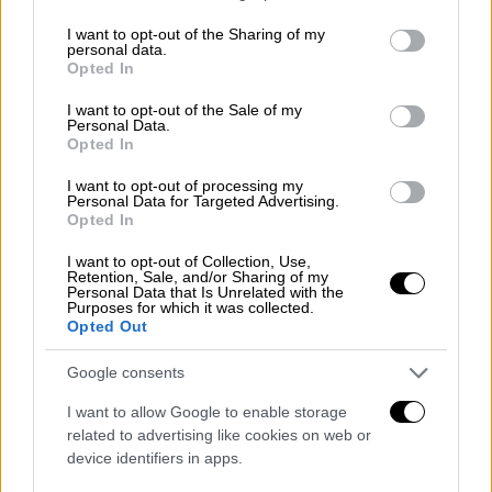
services and may gather and store information including but
εξετάσεων για ΓΕΛ και ΕΠΑΛ
not limited to your visit or usage behaviour. You may click to
I want to opt-out of the Sharing of my
personal data.
grant or deny consent to Google and its third-party tags to
Opted In
use your data for below specified purposes in below Google
Παιδεία
|
04.06.2026 07:15
consent section.
I want to opt-out of the Sale of my
Πανελλήνιες 2026: Στα μαθήματα
Personal Data.
ειδικότητας εξετάζονται σήμερα οι
Opted In
υποψήφιοι των ΕΠΑΛ
I want to opt-out of processing my
Personal Data for Targeted Advertising.
Opted In
I want to opt-out of Collection, Use,
Retention, Sale, and/or Sharing of my
Τα θέματα που έπεσαν σήμερα
Personal Data that Is Unrelated with the
Purposes for which it was collected.
Opted Out
ΑΝΑΤΟΜΙΑ-ΦΥΣΙΟΛΟΓΙΑ II
ΑΡΧΕΣ ΟΙΚΟΝΟΜΙΚΗΣ ΘΕΩΡΙΑΣ (ΑΟΘ)
Google consents
I want to allow Google to enable storage
ΔΙΚΤΥΑ ΥΠΟΛΟΓΙΣΤΩΝ
related to advertising like cookies on web or
device identifiers in apps.
ΑΡΧΕΣ ΒΙΟΛΟΓΙΚΗΣ ΓΕΩΡΓΙΑΣ