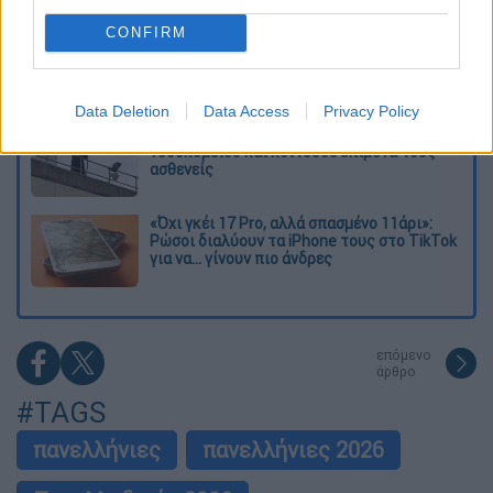
πληγείσες περιοχές
CONFIRM
Η πρώτη δήλωση της οικογένειας της
38χρονης Βρετανίδας που δολοφονήθηκε
στην Κυψέλη
Data Deletion
Data Access
Privacy Policy
Ντύθηκε «Χάρος», ανέβηκε στην οροφή
νοσοκομείου και κοιτούσε επίμονα τους
ασθενείς
«Όχι γκέι 17 Pro, αλλά σπασμένο 11άρι»:
Ρώσοι διαλύουν τα iPhone τους στο TikTok
για να... γίνουν πιο άνδρες
επόμενο
άρθρο
#TAGS
πανελλήνιες
πανελλήνιες 2026