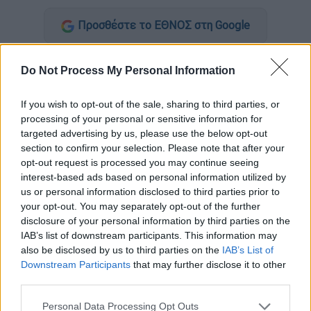
Προσθέστε το ΕΘΝΟΣ στη Google
Τα
θέματα των μαθημάτων προσανατολισμού
Do Not Process My Personal Information
που έπεσαν σήμερα για τους υποψήφιους
των
Επαγγελματικών Λυκείων
στις
If you wish to opt-out of the sale, sharing to third parties, or
πανελλήνιες
εξετάσεις 2026, ανακοίνωσε
processing of your personal or sensitive information for
λίγο μετά τις 10:00, το υπουργείο Παιδείας.
targeted advertising by us, please use the below opt-out
section to confirm your selection. Please note that after your
Το ethnos.gr, με την εγκυρότητα του
opt-out request is processed you may continue seeing
interest-based ads based on personal information utilized by
Φροντιστηρίου ΝΕΟ, θα μεταδίδει τα θέματα
us or personal information disclosed to third parties prior to
και τις απαντήσεις για όλα τα εξεταζόμενα
your opt-out. You may separately opt-out of the further
μαθήματα των πανελληνίων 2026.
disclosure of your personal information by third parties on the
IAB’s list of downstream participants. This information may
also be disclosed by us to third parties on the
IAB’s List of
ΔΙΑΒΑΣΤΕ ΕΠΙΣΗΣ
Downstream Participants
that may further disclose it to other
third parties.
Παιδεία
|
04.06.2026 05:00
Please note that this website/app uses one or more Google
Πανελλήνιες 2026: Το πρόγραμμα
Personal Data Processing Opt Outs