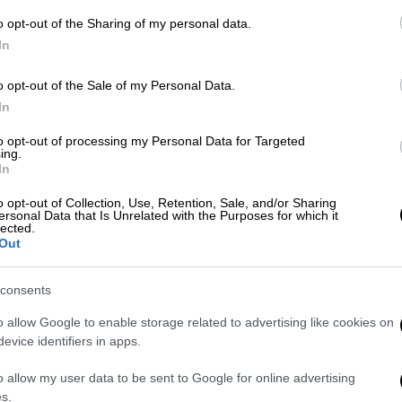
o opt-out of the Sharing of my personal data.
In
Παιδεία
|
18.06.2026 07:45
ΑΠ
o opt-out of the Sale of my Personal Data.
Πανελλήνιες 2026: Συνεχίζονται οι
Τ
In
εξετάσεις με Γραμμικό Σχέδιο
4
to opt-out of processing my Personal Data for Targeted
Οι εξετάσεις των Ειδικών
ing.
Μαθημάτων αφορούν στους
In
υποψηφίους ΓΕΛ και ΕΠΑΛ, οι οποίοι
o opt-out of Collection, Use, Retention, Sale, and/or Sharing
έχουν δηλώσει εξέταση σε ένα ή
ersonal Data that Is Unrelated with the Purposes for which it
περισσότερα Ειδικά Μαθήματα
lected.
Out
consents
o allow Google to enable storage related to advertising like cookies on
evice identifiers in apps.
Παιδεία
|
17.06.2026 06:45
o allow my user data to be sent to Google for online advertising
Πανελλήνιες 2026: Συνεχίζονται οι
s.