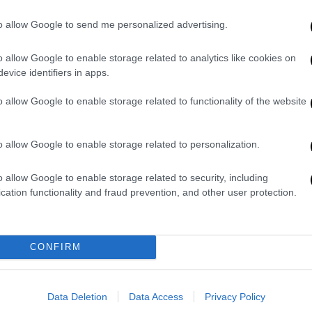
εξετάσεις με Ελεύθερο Σχέδιο
to allow Google to send me personalized advertising.
Συνεχίζοντα οι εξετάσεις των
Ειδικών Μαθημάτων
o allow Google to enable storage related to analytics like cookies on
evice identifiers in apps.
o allow Google to enable storage related to functionality of the website
Παιδεία
|
16.06.2026 17:42
Πανελλήνιες 2026: Τι πρέπει να
o allow Google to enable storage related to personalization.
κάνετε από αύριο για να μην
o allow Google to enable storage related to security, including
«κλειδωθείτε» έξω από το
cation functionality and fraud prevention, and other user protection.
Μηχανογραφικό
Από τις 17 Ιουνίου έως τις 30 Ιουνίου
2026, οι υποψήφιοι των
CONFIRM
Πανελλαδικών αποκτούν τους
προσωπικούς τους κωδικούς. Δείτε
τη διαδικασία, τις προθεσμίες και τις
Data Deletion
Data Access
Privacy Policy
οδηγίες για το Μηχανογραφικό και το