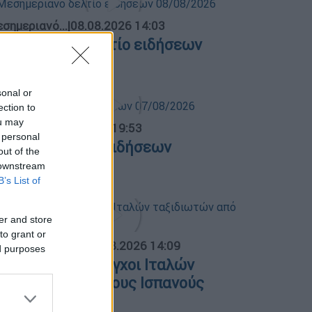
σημεριανό...
|
08.08.2026 14:03
εσημεριανό δελτίο ειδήσεων
8/08/2026
sonal or
ection to
ou may
ντρικό...
|
07.08.2026 19:53
 personal
εντρικό δελτίο ειδήσεων
out of the
7/08/2026
 downstream
B’s List of
er and store
to grant or
ΟΣΠΑΣΜΑΤΑ...
|
09.08.2026 14:09
ed purposes
ξονυχιστικοί έλεγχοι Ιταλών
αξιδιωτών από τους Ισπανούς