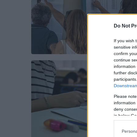
Do Not Pr
If you wish 
sensitive in
confirm you
continue se
information 
further disc
participants
Downstream 
Please note
information 
deny consent
in below Go
Persona