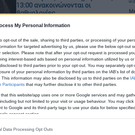
13:00 ανακοινώνονται οι
Με
βαθμολογίες
Μ
Με Ισπανικά πέφτει η αυλαία των
ocess My Personal Information
0
εξετάσεων
to opt-out of the sale, sharing to third parties, or processing of your per
formation for targeted advertising by us, please use the below opt-out s
r selection. Please note that after your opt-out request is processed y
Κε
eing interest-based ads based on personal information utilized by us or
Κ
disclosed to third parties prior to your opt-out. You may separately opt-
0
losure of your personal information by third parties on the IAB’s list of
. This information may also be disclosed by us to third parties on the
IA
Παιδεία
|
24.06.2026 14:32
Participants
that may further disclose it to other third parties.
Πανελλήνιες 2026: Τι ώρα
ανακοινώνονται αύριο, Πέμπτη, οι
 that this website/app uses one or more Google services and may gath
including but not limited to your visit or usage behaviour. You may click 
βαθμολογίες
ΑΠ
 to Google and its third-party tags to use your data for below specifi
Ε
Αγωνία τέλος
ogle consent section.
τ
l Data Processing Opt Outs