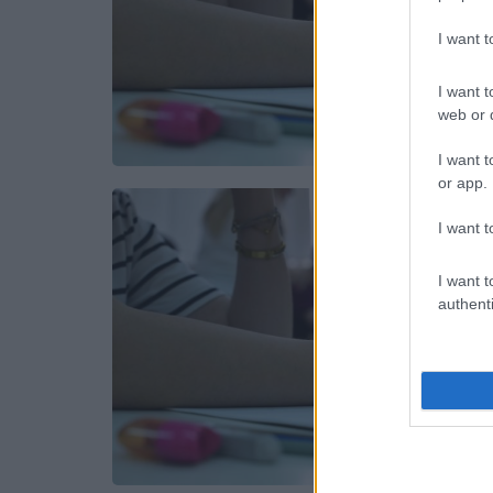
I want 
I want t
web or d
I want t
or app.
I want t
I want t
authenti