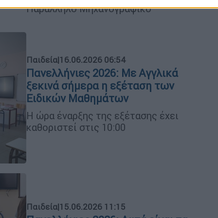
Παράλληλο Μηχανογραφικό
Παιδεία
|
16.06.2026 06:54
Πανελλήνιες 2026: Με Αγγλικά
ξεκινά σήμερα η εξέταση των
Ειδικών Μαθημάτων
Η ώρα έναρξης της εξέτασης έχει
καθοριστεί στις 10:00
Παιδεία
|
15.06.2026 11:15