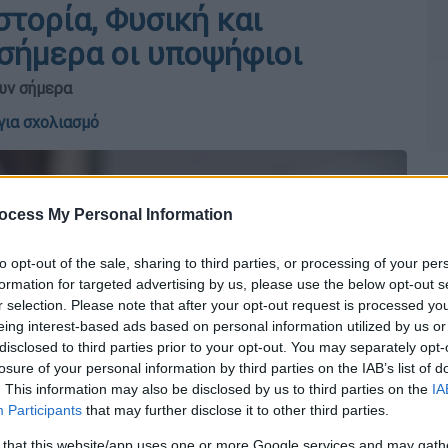
στορία, Φυσική και
 σήμερα οι υποψήφιοι
υν σήμερα
για σχολιασμό
ocess My Personal Information
to opt-out of the sale, sharing to third parties, or processing of your per
formation for targeted advertising by us, please use the below opt-out s
r selection. Please note that after your opt-out request is processed y
eing interest-based ads based on personal information utilized by us or
disclosed to third parties prior to your opt-out. You may separately opt-
losure of your personal information by third parties on the IAB’s list of
. This information may also be disclosed by us to third parties on the
IA
Participants
that may further disclose it to other third parties.
 that this website/app uses one or more Google services and may gath