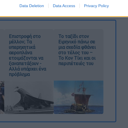
καταχώρηση
Data Deletion
Data Access
Privacy Policy
Επιστροφή στο
Το ταξίδι στον
μέλλον; Τα
Ειρηνικό πάνω σε
υπερηχητικά
μια σχεδία φθάνει
αεροπλάνα
στο τέλος του –
ετοιμάζονται να
Το Κον Τίκι και οι
ξαναπετάξουν -
περιπέτειές του
Αλλά υπάρχει ένα
πρόβλημα