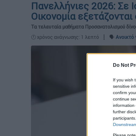
Πανελλήνιες 2026: Σε Ι
Οικονομία εξετάζονται
Τα τελευταία μαθήματα Προσανατολισμού δίνο
🕛 χρόνος ανάγνωσης: 1 λεπτό ┋ 🗣️
Ανοικτό 
Do Not Pr
If you wish 
sensitive in
confirm you
continue se
information 
further disc
participants
Downstream 
Please note