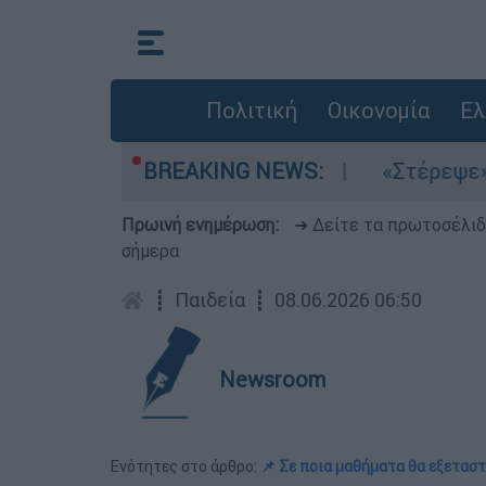
Πολιτική
Οικονομία
Ελ
 τα μελτέμια στο Αιγαίο
BREAKING NEWS:
«Στέρεψε» η αγο
Πρωινή ενημέρωση:
➔ Δείτε τα πρωτοσέλι
σήμερα
┋
Παιδεία
┋
08.06.2026 06:50
Newsroom
Ενότητες στο άρθρο:
📌 Σε ποια μαθήματα θα εξετασ