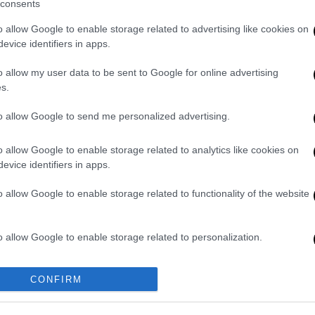
ερα θα εξεταστούν στα μαθήματα:
Ιστορία
consents
ική (Ο.Π. Θετικών Σπουδών και Σπουδών
o allow Google to enable storage related to advertising like cookies on
 Οικονομίας και Πληροφορικής).
evice identifiers in apps.
τάσεων
έχει καθοριστεί να γίνεται στις
o allow my user data to be sent to Google for online advertising
πει να προσέρχονται στις αίθουσες εξέτασης
s.
 κάθε μαθήματος είναι τρεις (3) ώρες.
to allow Google to send me personalized advertising.
o allow Google to enable storage related to analytics like cookies on
. Το ΕΘΝΟΣ θα παρεμβαίνει και τα προσβλητικά σχόλια θα
evice identifiers in apps.
o allow Google to enable storage related to functionality of the website
o allow Google to enable storage related to personalization.
o allow Google to enable storage related to security, including
CONFIRM
cation functionality and fraud prevention, and other user protection.