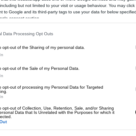
including but not limited to your visit or usage behaviour. You may click 
 to Google and its third-party tags to use your data for below specifi
ogle consent section.
l Data Processing Opt Outs
o opt-out of the Sharing of my personal data.
In
o opt-out of the Sale of my Personal Data.
In
 το ΕΘΝΟΣ στη Google
to opt-out of processing my Personal Data for Targeted
ing.
ισμού
δίνουν σήμερα για τις
Πανελλήνιες
In
οψήφιοι των ΓΕΛ, που διεκδικούν μία θέση
ν ερχόμενη ακαδημαϊκή χρονιά.
o opt-out of Collection, Use, Retention, Sale, and/or Sharing
ersonal Data that Is Unrelated with the Purposes for which it
lected.
στούν
Out