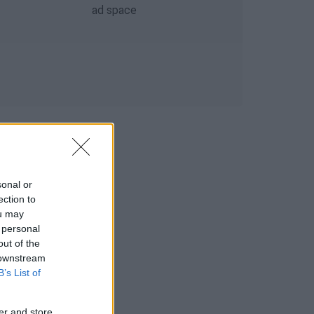
sonal or
ection to
ou may
 personal
out of the
 downstream
B’s List of
er and store