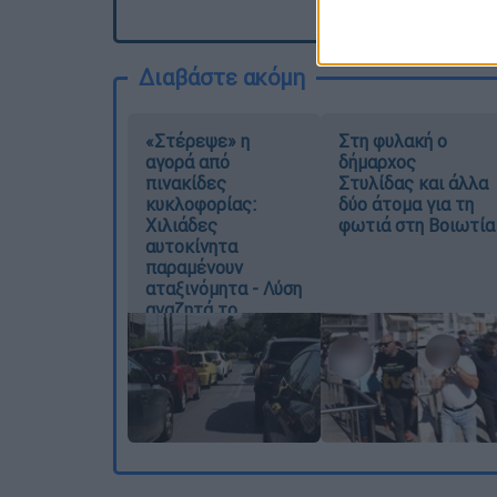
Διαβάστε ακόμη
«Στέρεψε» η
Στη φυλακή ο
αγορά από
δήμαρχος
πινακίδες
Στυλίδας και άλλα
κυκλοφορίας:
δύο άτομα για τη
Χιλιάδες
φωτιά στη Βοιωτία
αυτοκίνητα
παραμένουν
αταξινόμητα - Λύση
αναζητά το
υπουργείο