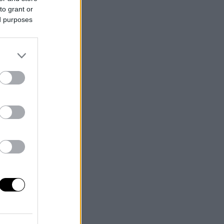
to grant or
ed purposes