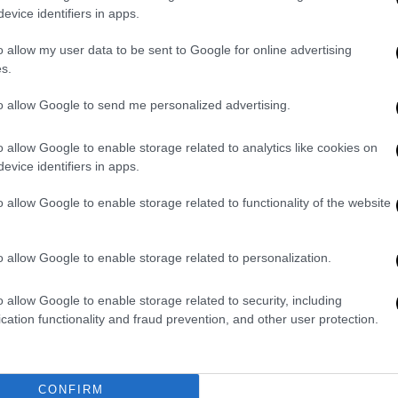
evice identifiers in apps.
ιστικές γραμμές ανάμεσα στα δύο κόμματα.
o allow my user data to be sent to Google for online advertising
να συγκυβερνήσουν» υποστήριξε.
s.
to allow Google to send me personalized advertising.
Κασσελάκης
και την υποψηφιότητα του
ι του τα έχω πει».
o allow Google to enable storage related to analytics like cookies on
evice identifiers in apps.
o allow Google to enable storage related to functionality of the website
o allow Google to enable storage related to personalization.
o allow Google to enable storage related to security, including
cation functionality and fraud prevention, and other user protection.
CONFIRM