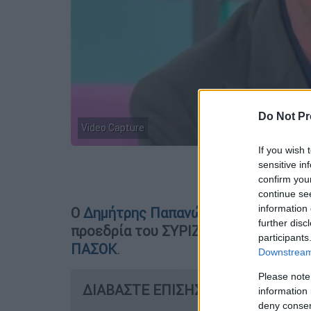
Do Not Pr
Video Capture
If you wish 
sensitive in
Προσθέστε
confirm you
continue se
information 
Ο
Δημήτρης Παπανώτας
είχε δηλώσει
further disc
προεδρία
του ΣΥΡΙΖΑ
, αλλά τελικά κ
participants
ΠΑΣΟΚ
.
Downstream 
Please note
ΔΙΑΒΑΣΤΕ ΕΠΙΣΗΣ
information 
deny consent