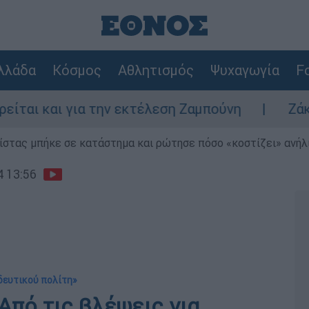
λλάδα
Κόσμος
Αθλητισμός
Ψυχαγωγία
Fo
ι για την εκτέλεση Ζαμπούνη
Ζάκυνθος: Τ
ίστας μπήκε σε κατάστημα και ρώτησε πόσο «κοστίζει» ανήλικ
4 13:56
δευτικού πολίτη»
πό τις βλέψεις για