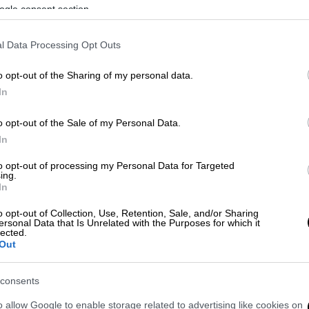
ogle consent section.
ν τον β' γύρο; Σε θέσεις μάχης τα
ια την προεδρία του ΠΑΣΟΚ
l Data Processing Opt Outs
o opt-out of the Sharing of my personal data.
In
οδευτικού πολίτη»
o opt-out of the Sale of my Personal Data.
In
τον πέτυχαν έξω από εκλογικό κέντρο του
 γιατί ψήφισε απάντησε ότι το έκανε
to opt-out of processing my Personal Data for Targeted
ing.
υτικού πολίτη».
In
εί ένα προοδευτικό μέτωπο για εναλλακτική
o opt-out of Collection, Use, Retention, Sale, and/or Sharing
ersonal Data that Is Unrelated with the Purposes for which it
τελειώνουμε με τη νεοφιλελεύθερη
lected.
ας
. Εξηγώντας σε ποιον αποστέλλονται τα
Out
ότι υπάρχει εναλλακτική και είναι μήνυμα
ρα εκεί μέσα, είχαμε πάλι τρελά στην
consents
νυμα ότι υπάρχουν και αλλού πορτοκαλίες
o allow Google to enable storage related to advertising like cookies on