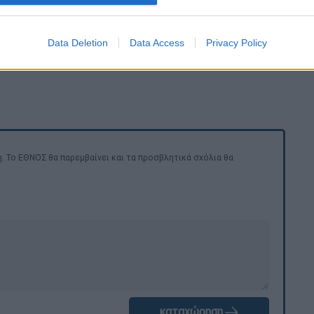
Data Deletion
Data Access
Privacy Policy
. Το ΕΘΝΟΣ θα παρεμβαίνει και τα προσβλητικά σχόλια θα
καταχώρηση