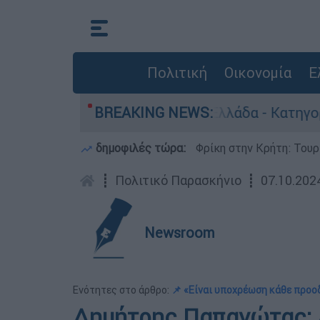
Πολιτική
Οικονομία
Ε
 ανθρωποκτονίες στην Ελλάδα - Κατηγορείται κα
BREAKING NEWS:
δημοφιλές τώρα:
Φρίκη στην Κρήτη: Τουρ
┋
Πολιτικό Παρασκήνιο
┋
07.10.202
Newsroom
Ενότητες στο άρθρο:
📌 «Είναι υποχρέωση κάθε προο
Δημήτρης Παπανώτας: Α