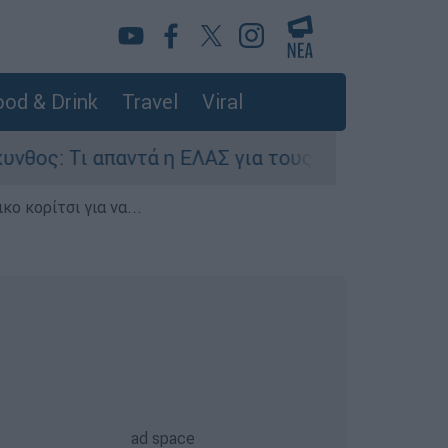
od & Drink
Travel
Viral
ι απαντά η ΕΛΑΣ για τους 8 βιασμούς τουριστριώ
ο κορίτσι για να...