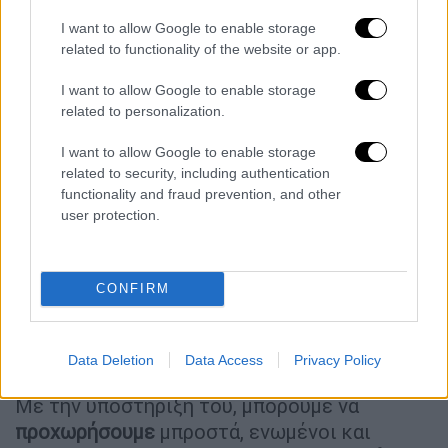
I want to allow Google to enable storage
«Το Κίνημα Δημοκρατίας
καλωσορίζει
τον
related to functionality of the website or app.
πρώην βουλευτή
Γιάννη Μιχελογιαννάκη
, ο
οποίος ανακοίνωσε πριν από λίγη ώρα ότι,
I want to allow Google to enable storage
κατόπιν ώριμης σκέψης, «για το καλό της
related to personalization.
Κεντροαριστεράς», όπως αναφέρει,
I want to allow Google to enable storage
εντάσσεται στο
Κίνημα Δημοκρατίας
.
related to security, including authentication
functionality and fraud prevention, and other
Η προσχώρηση του κ.
Μιχελογιαννάκη
user protection.
ενδυναμώνει την προσπάθειά μας για
ανανέωση και ενίσχυση της
Κεντροαριστεράς στη χώρα. Η εμπειρία και
CONFIRM
οι γνώσεις του θα συμβάλουν καθοριστικά
στην προώθηση των
αξιών
και των στόχων
που πρεσβεύουμε.
Data Deletion
Data Access
Privacy Policy
Με την υποστήριξή του, μπορούμε να
προχωρήσουμε
μπροστά, ενωμένοι και