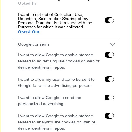
Σε ανακοίνωσή του, ο κ.
Μιχελογιαννάκης
Opted In
αναφέρει: «Μετά από ώριμη σκέψη,
I want to opt-out of Collection, Use,
αποφάσισα για το καλό της
Retention, Sale, and/or Sharing of my
Personal Data that Is Unrelated with the
Κεντροαριστεράς
να ενταχτώ στο
Κίνημα
Purposes for which it was collected.
Δημοκρατίας
».
Opted Out
Google consents
Την ένταξη του
Γιάννη Μιχελογιαννάκη
καλωσόρισε με τη σειρά του το
Κίνημα
I want to allow Google to enable storage
related to advertising like cookies on web or
Δημοκρατίας
,
αναφέροντας
μεταξύ άλλων
device identifiers in apps.
ότι «η προσχώρησή του ενδυναμώνει την
προσπάθειά μας για ανανέωση και ενίσχυση
I want to allow my user data to be sent to
της Κεντροαριστεράς στη χώρα. Η εμπειρία
Google for online advertising purposes.
και οι γνώσεις του θα συμβάλουν
I want to allow Google to send me
καθοριστικά
στην προώθηση των αξιών και
personalized advertising.
των
στόχων
που πρεσβεύουμε».
I want to allow Google to enable storage
Αναλυτικά η ανακοίνωση του
related to analytics like cookies on web or
Κινήματος Δημοκρατίας
device identifiers in apps.