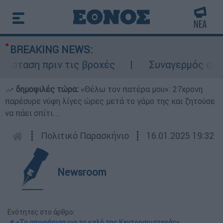
BREAKING NEWS:
ταση πριν τις βροχές
Συναγερμός στον Λ
δημοφιλές τώρα:
«Θέλω τον πατέρα μου»: 27χρονη
παρέσυρε νύφη λίγες ώρες μετά το γάμο της και ζητούσε
να πάει σπίτι...
┋
Πολιτικό Παρασκήνιο
┋
16.01.2025 19:32
Newsroom
Ενότητες στο άρθρο:
📌 «Το αποφάσισα για το καλό της Κεντροαριστεράς»