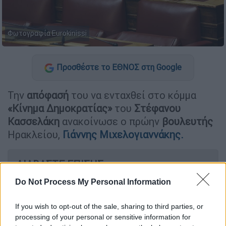
Φωτογραφία Εurokinissi
Προσθέστε το ΕΘΝΟΣ στη Google
Την
απόφασή
του να ενταχθεί στο κόμμα
«Κίνημα Δημοκρατίας»
του
Στέφανου
Κασσελάκη
ανακοίνωσε ο πρώην
βουλευτής
Ηρακλείου,
Γιάννης Μιχελογιαννάκης.
ΔΙΑΒΑΣΤΕ ΕΠΙΣΗΣ
Do Not Process My Personal Information
Κόσμος
|
16.01.2025 19:00
ΥΠΕΞ Τουρκίας για Κύπρο: Σοβαρό
If you wish to opt-out of the sale, sharing to third parties, or
λάθος οι κινήσεις των ΗΠΑ
processing of your personal or sensitive information for