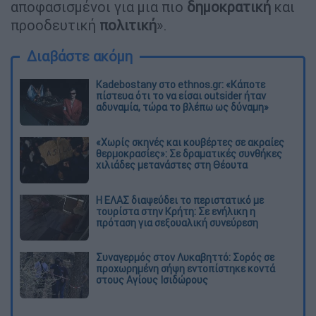
αποφασισμένοι για μια πιο
δημοκρατική
και
προοδευτική
πολιτική
».
Διαβάστε ακόμη
Kadebostany στο ethnos.gr: «Κάποτε
πίστευα ότι το να είσαι outsider ήταν
αδυναμία, τώρα το βλέπω ως δύναμη»
«Χωρίς σκηνές και κουβέρτες σε ακραίες
θερμοκρασίες»: Σε δραματικές συνθήκες
χιλιάδες μετανάστες στη Θέουτα
Η ΕΛΑΣ διαψεύδει το περιστατικό με
τουρίστα στην Κρήτη: Σε ενήλικη η
πρόταση για σεξουαλική συνεύρεση
Συναγερμός στον Λυκαβηττό: Σορός σε
προχωρημένη σήψη εντοπίστηκε κοντά
στους Αγίους Ισιδώρους