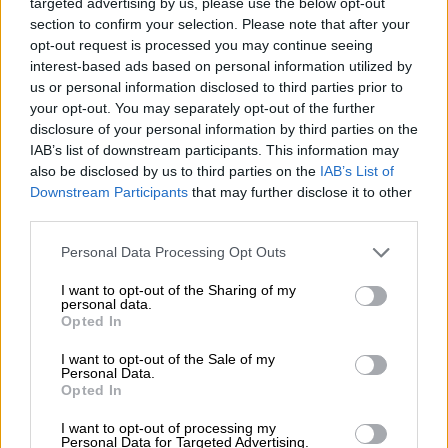
targeted advertising by us, please use the below opt-out
section to confirm your selection. Please note that after your
Πολιτική
|
16.01.2025 19:10
opt-out request is processed you may continue seeing
Βουλή: Αποφασίστηκε η άρση
interest-based ads based on personal information utilized by
ασυλίας της Ζωής Κωνσταντοπούλου
us or personal information disclosed to third parties prior to
– Ποιος ο λόγος
your opt-out. You may separately opt-out of the further
disclosure of your personal information by third parties on the
IAB’s list of downstream participants. This information may
also be disclosed by us to third parties on the
IAB’s List of
Downstream Participants
that may further disclose it to other
Αξίζει να σημειωθεί πως ο κ.
third parties.
Μιχελογιαννάκης αποχώρησε από τον
Please note that this website/app uses one or more Google
Personal Data Processing Opt Outs
ΣΥΡΙΖΑ τον Ιανουάριο του 2024 επί
services and may gather and store information including but
προεδρίας του… Στέφανου Κασσελάκη, με
not limited to your visit or usage behaviour. You may click to
I want to opt-out of the Sharing of my
personal data.
καταγγελίες για έλλειψη ουσιαστικής
grant or deny consent to Google and its third-party tags to
Opted In
use your data for below specified purposes in below Google
αντιπολίτευσης.
consent section.
I want to opt-out of the Sale of my
Personal Data.
«Το αποφάσισα για το καλό της
Opted In
Κεντροαριστεράς»
I want to opt-out of processing my
Personal Data for Targeted Advertising.