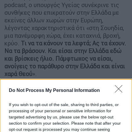
podcast, ο υπουργός Υγείας συνέκρινε τις
συνθήκες που επικρατούν στην Ελλάδα με
εκείνες άλλων χωρών στην Ευρώπη,
λέγοντας χαρακτηριστικά ότι «στη Σουηδία,
μια πανέμορφη χώρα, έχει καταχνιά, βροχή,
κρύο.
Τι να τα κάνουν τα λεφτά; Ας τα έχουν.
Να τα βράσουν. Και είσαι στην Ελλάδα εδώ
και βρίσκεις ήλιο. Πάμφτωχος να είσαι,
ανοίγεις το παράθυρο στην Ελλάδα και είναι
χαρά Θεού
».
ΔΙΑΒΑΣΤΕ ΕΠΙΣΗΣ
Do Not Process My Personal Information
Ελλάδα
|
31.05.2026 17:40
If you wish to opt-out of the sale, sharing to third parties, or
Γαλάζιοι σπειροειδείς σχηματισμοί
processing of your personal or sensitive information for
targeted advertising by us, please use the below opt-out
στη Λευκάδα: Εντυπωσιακή
section to confirm your selection. Please note that after your
δορυφορική εικόνα - Πώς
opt-out request is processed you may continue seeing