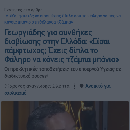
Ενότητες στο άρθρο:
📌 «Και φτωχός να είσαι, έχεις δίπλα σου το Φάληρο να πας να
κάνεις μπάνιο στη θάλασσα τζάμπα»
Γεωργιάδης για συνθήκες
διαβίωσης στην Ελλάδα: «Είσαι
πάμφτωχος; Έχεις δίπλα το
Φάληρο να κάνεις τζάμπα μπάνιο»
Οι προκλητικές τοποθετήσεις του υπουργού Υγείας σε
διαδικτυακό podcast
🕛 χρόνος ανάγνωσης: 2 λεπτά ┋ 🗣️
Ανοικτό για
σχολιασμό