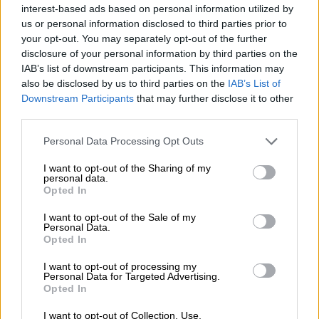
δημιουργήθηκε το φαινόμενο
interest-based ads based on personal information utilized by
us or personal information disclosed to third parties prior to
your opt-out. You may separately opt-out of the further
Ελλάδα
|
31.05.2026 18:24
disclosure of your personal information by third parties on the
Πέθανε ο άνδρας που έζησε τρία
IAB’s list of downstream participants. This information may
χρόνια με το ήπαρ της Έμμας - Το
also be disclosed by us to third parties on the
IAB’s List of
Downstream Participants
that may further disclose it to other
συγκινητικό μήνυμα της μητέρας της
third parties.
Please note that this website/app uses one or more Google
Personal Data Processing Opt Outs
services and may gather and store information including but
not limited to your visit or usage behaviour. You may click to
I want to opt-out of the Sharing of my
«Και φτωχός να είσαι, έχεις δίπλα σου
personal data.
grant or deny consent to Google and its third-party tags to
Opted In
το Φάληρο να πας να κάνεις μπάνιο
use your data for below specified purposes in below Google
στη θάλασσα τζάμπα»
consent section.
I want to opt-out of the Sale of my
Personal Data.
Opted In
Στο απόσπασμα του podcast με τον Μάνο
Πίντζη, που απομόνωσε το Mega, ο
I want to opt-out of processing my
Personal Data for Targeted Advertising.
υπουργός Υγείας, φέρεται να υποστηρίζει
Opted In
ότι, παρά τα προβλήματα διαβίωσης στη
I want to opt-out of Collection, Use,