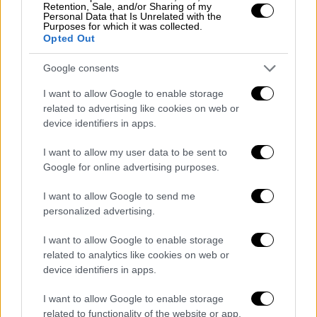
χώρα, ο ήλιος και το κλίμα που επικρατεί
Retention, Sale, and/or Sharing of my
είναι αρκετά για να κάνουν κάποιον που
Personal Data that Is Unrelated with the
Purposes for which it was collected.
βρίσκεται στα όρια της χώρας ευτυχισμένο.
Opted Out
«Εμείς έχουμε τη φοβερή τύχη να βλέπουμε
Google consents
και να αντικρίζουμε αυτό το στολίδι. Να
I want to allow Google to enable storage
είμαστε το ένα τρισεκατομμύριο στο
related to advertising like cookies on web or
σύμπαν.
Και αρχίζουμε και κλαιγόμαστε. ''Δε
device identifiers in apps.
μου αρέσει το ένα, δε μου αρέσει το άλλο''.
I want to allow my user data to be sent to
Βρε αντε..
.» ανέφερε ο υπουργός Υγείας.
Google for online advertising purposes.
I want to allow Google to send me
personalized advertising.
I want to allow Google to enable storage
related to analytics like cookies on web or
device identifiers in apps.
I want to allow Google to enable storage
related to functionality of the website or app.