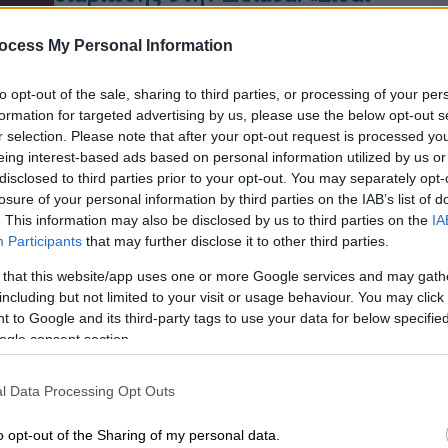
πάμφτωχος; Έχεις δίπλα το
Φάληρο να κάνεις τζάμπα μπάνιο»
ocess My Personal Information
Μεγάλη συζήτηση σηκώνουν για
to opt-out of the sale, sharing to third parties, or processing of your per
ακόμη μια φορά οι τοποθετήσεις του
formation for targeted advertising by us, please use the below opt-out s
υπουργού Υγείας
r selection. Please note that after your opt-out request is processed y
eing interest-based ads based on personal information utilized by us or
disclosed to third parties prior to your opt-out. You may separately opt-
losure of your personal information by third parties on the IAB’s list of
Lifestyle
|
21.07.2024 10:00
. This information may also be disclosed by us to third parties on the
IA
Πρισίλα Πρίσλεϊ: Επεσε θύμα
Participants
that may further disclose it to other third parties.
σοβαρής οικονομικής
 that this website/app uses one or more Google services and may gath
κακοποίησης - Την εξαπάτησε
including but not limited to your visit or usage behaviour. You may click 
 to Google and its third-party tags to use your data for below specifi
πρώην συνεργάτιδά της
ogle consent section.
Ώρ
Η Πρισίλα γνώρισε την Κρουζ μέσω
Ώ
κοινών γνωριμιών για να συζητήσουν
l Data Processing Opt Outs
την επιχείρηση πώλησης
αναμνηστικών του Έλβις
o opt-out of the Sharing of my personal data.