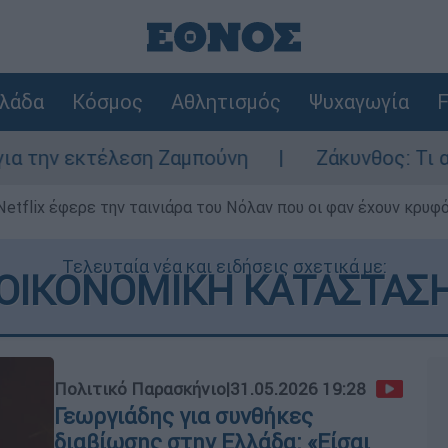
λάδα
Κόσμος
Αθλητισμός
Ψυχαγωγία
F
 εκτέλεση Ζαμπούνη
Ζάκυνθος: Τι απαντά 
Netflix έφερε την ταινιάρα του Νόλαν που οι φαν έχουν κρυφό
Τελευταία νέα και ειδήσεις σχετικά με:
ΟΙΚΟΝΟΜΙΚΗ ΚΑΤΑΣΤΑΣ
Πολιτικό Παρασκήνιο
|
31.05.2026 19:28
Γεωργιάδης για συνθήκες
διαβίωσης στην Ελλάδα: «Είσαι