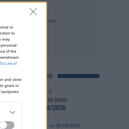
sonal or
ection to
ou may
 personal
out of the
 downstream
B’s List of
POPULAR VIDEOS
er and store
to grant or
ed purposes
α Ελλάδος...
|
07.08.2026 09:59
ρα Ελλάδος 07/08/2026