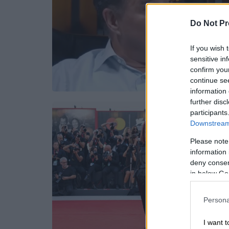
Do Not Pr
If you wish 
sensitive in
confirm you
continue se
information 
further disc
participants
Downstream 
Please note
information 
deny consent
in below Go
Persona
I want t