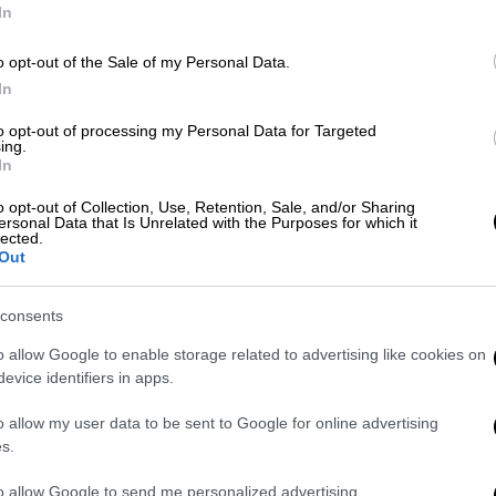
In
Κε
Κ
o opt-out of the Sale of my Personal Data.
Lifestyle
|
10.06.2022 16:24
0
In
Μίλτος Μακρίδης για την
οικονομική καταστροφή του: «Δεν
to opt-out of processing my Personal Data for Targeted
ing.
είχα ούτε ένα ευρώ, το σοκ ήταν
In
τεράστιο»
Με
o opt-out of Collection, Use, Retention, Sale, and/or Sharing
Μ
Ο Μίλτος Μακρίδης στα δύσκολα
ersonal Data that Is Unrelated with the Purposes for which it
0
lected.
χρόνια που πέρασε με την οικονομική
Out
καταστροφή του, τονίζοντας πως τον
άλλαξε ολοκληρωτικά σαν άνθρωπο
consents
o allow Google to enable storage related to advertising like cookies on
ΑΠ
Ελλάδα
|
04.05.2020 16:56
evice identifiers in apps.
Φ
Ερευνα για τον κορονοϊό: 8 στους
o allow my user data to be sent to Google for online advertising
φ
10 Ελληνες φοβούνται για τα
s.
οικονομικά τους
to allow Google to send me personalized advertising.