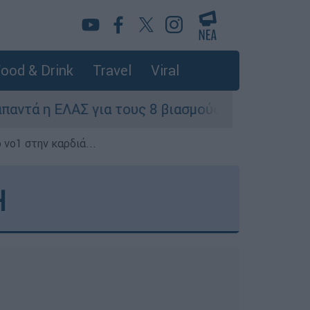
ood & Drink
Travel
Viral
η ΕΛΑΣ για τους 8 βιασμούς τουριστριών - «Μόνο
 νο1 στην καρδιά...
Η