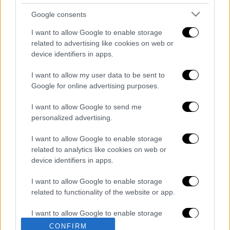
«Η διαμάχη γύρω από αυτό το περιστατικό
ταπείνωσε βαθιά και έβλαψε τις γυναίκες
Google consents
οπαδούς και υπονόμευσε την ακεραιότητα
I want to allow Google to enable storage
του πρωταθλήματος» ανέφερε η λίγκα
related to advertising like cookies on web or
ποδοσφαίρου της Κορέας, ως αιτιολογία για
device identifiers in apps.
το πρόστιμο. Η ομάδα της Σεούλ ζήτησε
I want to allow my user data to be sent to
συγνώμη και αποδέχθηκε το πρόστιμο.
Google for online advertising purposes.
Διαβάστε ακόμη
I want to allow Google to send me
personalized advertising.
Θρήνος για τον Λιονέλ Μέσι: Πέθανε στα 68
του χρόνια ο πατέρας του, Χόρχε
I want to allow Google to enable storage
related to analytics like cookies on web or
device identifiers in apps.
Φωτιά στην Αττικοβοιωτία: Πώς στήθηκε η
μεγάλη επιχείρηση διάσωσης - 254 πολίτες
I want to allow Google to enable storage
απομακρύνθηκαν διά θαλάσσης
related to functionality of the website or app.
Συναγερμός από τον ΕΦΕΤ: Ανακαλείται
I want to allow Google to enable storage
γνωστή μαρμελάδα - Κίνδυνος θραύσης στη
related to personalization.
συσκευασία
CONFIRM