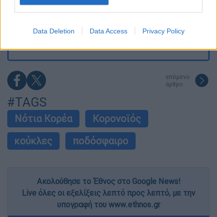
I want to allow Google to enable storage
Τραγωδία στην Πάρο: Νεκρό 4χρονο παιδί
related to security, including authentication
σε πισίνα beach bar - Προσήχθησαν
Data Deletion
Data Access
Privacy Policy
ιδιοκτήτης και γονείς
functionality and fraud prevention, and other
user protection.
επόμενο
άρθρο
#TAGS
Νότια Κορέα
Κορονοϊός
κούκλες
ποδόσφαιρο
Ακολούθησε το Έθνος στο Google News!
Live όλες οι εξελίξεις λεπτό προς λεπτό, με την
υπογραφή του www.ethnos.gr