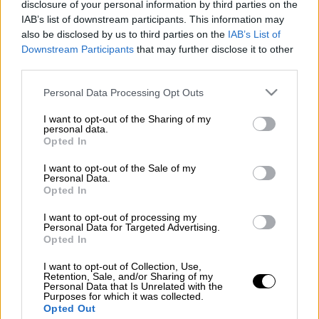
disclosure of your personal information by third parties on the
IAB’s list of downstream participants. This information may
also be disclosed by us to third parties on the
IAB’s List of
Προσθέστε το ΕΘΝΟΣ στη Google
Downstream Participants
that may further disclose it to other
third parties.
Με πρόστιμο ύψους 100 εκατομμυρίων
Please note that this website/app uses one or more Google
Personal Data Processing Opt Outs
γουόν (ποσό που αντιστοιχεί σε 74.000
services and may gather and store information including but
not limited to your visit or usage behaviour. You may click to
I want to opt-out of the Sharing of my
ευρώ) τιμωρήθηκε η
FC Σεούλ
από τη λίγκα
personal data.
grant or deny consent to Google and its third-party tags to
ποδοσφαίρου της
Νότιας Κορέας
, λόγω του
Opted In
use your data for below specified purposes in below Google
τρόπου που χρησιμοποιήθηκαν
φουσκωτές
consent section.
I want to opt-out of the Sale of my
κούκλες προκειμένου να καλύψουν τις κενές
Personal Data.
Opted In
στις εξέδρες του σταδίου της
. Οι
περισσότερες κούκλες ήταν ντυμένες στα
I want to opt-out of processing my
Personal Data for Targeted Advertising.
χρώματα της ομάδας και κρατούσαν πλακάτ
Opted In
υποστήριξης του συλλόγου, όμως υπήρχαν
I want to opt-out of Collection, Use,
και κούκλες με το όνομα κατασκευαστή
Retention, Sale, and/or Sharing of my
Personal Data that Is Unrelated with the
παιχνιδιών ενηλίκων.
Purposes for which it was collected.
Opted Out