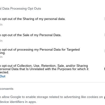
l Data Processing Opt Outs
o opt-out of the Sharing of my personal data.
In
o opt-out of the Sale of my Personal Data.
In
to opt-out of processing my Personal Data for Targeted
ing.
In
 το ΕΘΝΟΣ στη Google
o opt-out of Collection, Use, Retention, Sale, and/or Sharing
ersonal Data that Is Unrelated with the Purposes for which it
lected.
Out
ague
έπειτα από 16 χρόνια. Η ήττα της
 με 2-1 σηματοδότησε την άνοδο των
consents
με τον προπονητή της ομάδας, Μαρσέλο
αποθέωση. Ο ηθοποιός
Νικολάι Κόστερ
o allow Google to enable storage related to advertising like cookies on
evice identifiers in apps.
ζέιμι Λάνιστερ
στη σειρά «
Game of