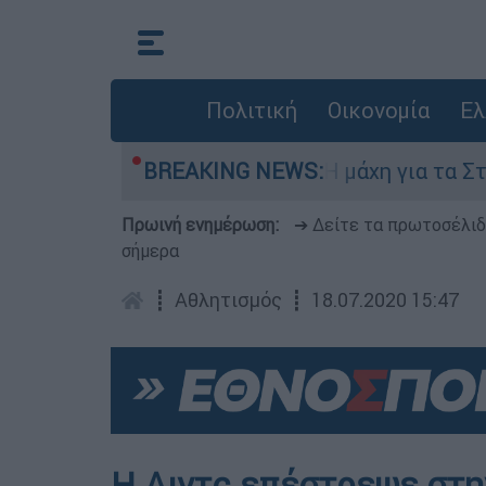
Πολιτική
Οικονομία
Ελ
έμπτη 6 Αυγούστου
BREAKING NEWS:
Η μάχη για τα Στενά τ
Πρωινή ενημέρωση:
➔ Δείτε τα πρωτοσέλι
σήμερα
┋
Αθλητισμός
┋
18.07.2020 15:47
Η Λιντς επέστρεψε στην