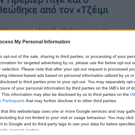
εώθηκε από τον «Τζέιμι
πό 16 χρόνια και ο Μαρσέλο Μπιέλσα γνώρισε την
 τον «Τζέιμι Λάνιστερ»
ocess My Personal Information
to opt-out of the sale, sharing to third parties, or processing of your per
formation for targeted advertising by us, please use the below opt-out s
r selection. Please note that after your opt-out request is processed y
eing interest-based ads based on personal information utilized by us or
disclosed to third parties prior to your opt-out. You may separately opt-
losure of your personal information by third parties on the IAB’s list of
. This information may also be disclosed by us to third parties on the
IA
Participants
that may further disclose it to other third parties.
 that this website/app uses one or more Google services and may gath
including but not limited to your visit or usage behaviour. You may click 
 to Google and its third-party tags to use your data for below specifi
ogle consent section.