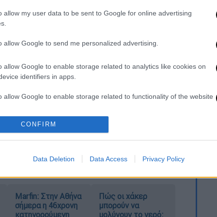
 Λιντς και μέσω του BBC έστειλε μήνυμα
o allow my user data to be sent to Google for online advertising
s.
κέψεων των φίλων της Λιντς, που είδαν την
to allow Google to send me personalized advertising.
 16 χρόνων εκτός Πρέμιερ Λιγκ και να
ργεντινό τεχνικό. «Μαρσέλο πέρασαν
o allow Google to enable storage related to analytics like cookies on
evice identifiers in apps.
ορετικά από την ημέρα που υποβιβαστήκαμε.
απάμε».
o allow Google to enable storage related to functionality of the website
 you more than you will ever know…
#lufc
er.com/hqlcSHoJZL
CONFIRM
o allow Google to enable storage related to personalization.
BBCSport)
July 17, 2020
o allow Google to enable storage related to security, including
Data Deletion
Data Access
Privacy Policy
cation functionality and fraud prevention, and other user protection.
Marfin: Στην Αθήνα
Πώς οι χάκερ
σήμερα η 46χρονη
μπορούν να
κατηγορούμενη
μολύνουν το νερό: