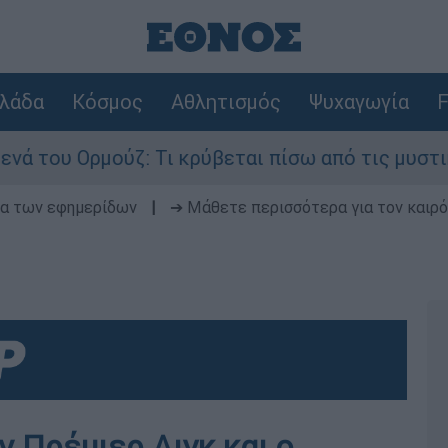
λάδα
Κόσμος
Αθλητισμός
Ψυχαγωγία
F
ου Ορμούζ: Τι κρύβεται πίσω από τις μυστικές δ
δα των εφημερίδων
|
➔ Μάθετε περισσότερα για τον καιρό
 Πρέμιερ Λιγκ και ο