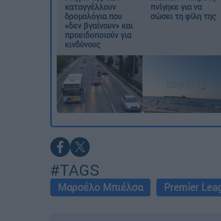
καταγγέλλουν
πνίγηκε για να
δρομολόγια που
σώσει τη φίλη της
«δεν βγαίνουν» και
προειδοποιούν για
κινδύνους
#TAGS
Μαρσέλο Μπιέλσα
Premier Lea