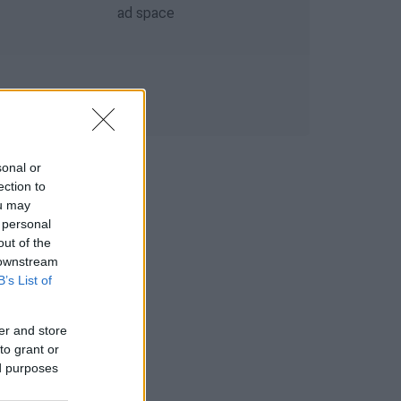
sonal or
ection to
ou may
 personal
out of the
 downstream
B’s List of
er and store
to grant or
ed purposes