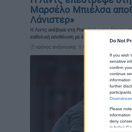
Μαρσέλο Μπιέλσα αποθ
Λάνιστερ»
Η Λιντς ανέβηκε στη Premier League έπειτα α
καθολική αποθέωση με ένα απίθανο βίντεο από
Do Not Pr
🕛 χρόνος ανάγνωσης: 1 λεπτό ┋
If you wish 
sensitive in
confirm you
continue se
information 
further disc
participants
Downstream 
Please note
information 
deny consent
in below Go