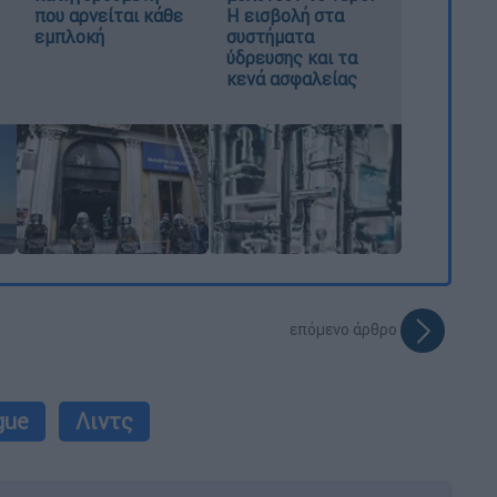
που αρνείται κάθε
Η εισβολή στα
εμπλοκή
συστήματα
ύδρευσης και τα
κενά ασφαλείας
επόμενο άρθρο
gue
Λιντς