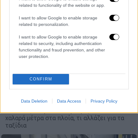
related to functionality of the website or app.
I want to allow Google to enable storage
related to personalization.
I want to allow Google to enable storage
related to security, including authentication
functionality and fraud prevention, and other
user protection.
CONFIRM
Ελλάδα
|
18.07.2020 22:31
Κορονοϊός: Πού είναι υποχρεωτική η
μάσκα στην Ελλάδα - Τα πρόστιμα
Data Deletion
Data Access
Privacy Policy
Τι ισχύει, τι πρέπει να γνωρίζετε - Πιο
χαλαρά μέτρα στα πλοία, τι αλλάζει για τα
ταξίδια