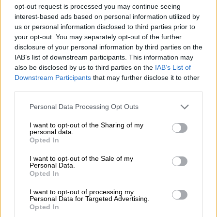
opt-out request is processed you may continue seeing
interest-based ads based on personal information utilized by
us or personal information disclosed to third parties prior to
your opt-out. You may separately opt-out of the further
disclosure of your personal information by third parties on the
IAB’s list of downstream participants. This information may
Κόσμος
|
18.07.2020 22:54
also be disclosed by us to third parties on the
IAB’s List of
Downstream Participants
that may further disclose it to other
Λευκός Οίκος: Ο Τραμπ έβγαλε τα
third parties.
επίσημα πορτρέτα των Κλίντον και
Μπους
Please note that this website/app uses one or more Google
Personal Data Processing Opt Outs
services and may gather and store information including but
Tα πορτρέτα των προκατόχων του Τραμπ
not limited to your visit or usage behaviour. You may click to
I want to opt-out of the Sharing of my
personal data.
αφαιρέθηκαν για να δώσουν τη θέση τους
grant or deny consent to Google and its third-party tags to
Opted In
στα δύο Ρεπουμπλικάνων προέδρων που
use your data for below specified purposes in below Google
εκλέχθηκαν πριν από έναν αιώνα
consent section.
I want to opt-out of the Sale of my
Personal Data.
Opted In
I want to opt-out of processing my
Personal Data for Targeted Advertising.
Opted In