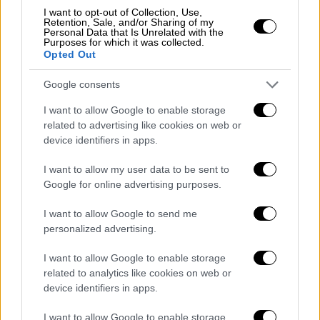
I want to opt-out of Collection, Use,
Retention, Sale, and/or Sharing of my
Personal Data that Is Unrelated with the
Purposes for which it was collected.
Opted Out
Google consents
I want to allow Google to enable storage
related to advertising like cookies on web or
Κόσμος
|
18.07.2020 22:54
device identifiers in apps.
G20: Οι υπουργοί Οικονομικών
δεσμεύονται να στηρίξουν την
I want to allow my user data to be sent to
παγκόσμια οικονομία
Google for online advertising purposes.
Δεσμεύτηκαν να συνεχίσουν να
I want to allow Google to send me
χρησιμοποιούν «όλα τα διαθέσιμα εργαλεία»
personalized advertising.
στη μάχη κατά της πανδημίας του νέου
I want to allow Google to enable storage
κορονοϊού
related to analytics like cookies on web or
device identifiers in apps.
I want to allow Google to enable storage