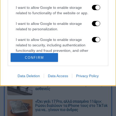
μαζί του, αφού μετά το πάρτι, χρειάστηκα
I want to allow Google to enable storage
δέκα ημέρες για να συνέλθω», τόνισε
related to functionality of the website or app.
χαρακτηριστικά ο Κούκοτς.
I want to allow Google to enable storage
Διαβάστε ακόμη
related to personalization.
Εκτελέσεις, συλλήψεις και νέοι
I want to allow Google to enable storage
περιορισμοί: Το Ιράν σκληραίνει τη γραμμή
related to security, including authentication
στο εσωτερικό εν μέσω πολέμου
functionality and fraud prevention, and other
user protection.
CONFIRM
Η πρώτη δήλωση της οικογένειας της
38χρονης Βρετανίδας που δολοφονήθηκε
στην Κυψέλη
Data Deletion
Data Access
Privacy Policy
Ντύθηκε «Χάρος», ανέβηκε στην οροφή
νοσοκομείου και κοιτούσε επίμονα τους
ασθενείς
«Όχι γκέι 17 Pro, αλλά σπασμένο 11άρι»:
Ρώσοι διαλύουν τα iPhone τους στο TikTok
για να... γίνουν πιο άνδρες