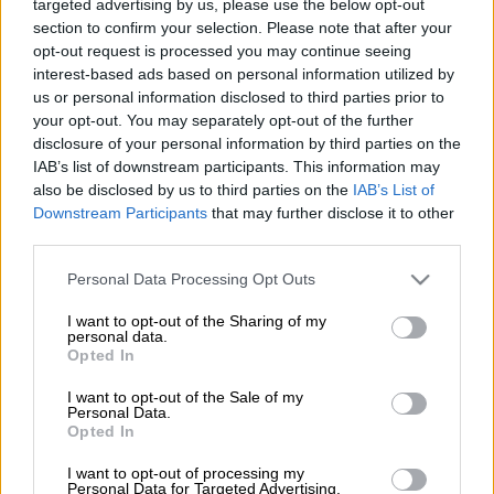
targeted advertising by us, please use the below opt-out
section to confirm your selection. Please note that after your
Βιβλία ολόκληρα μπορούν να γραφτούν για
opt-out request is processed you may continue seeing
τις περιπέτειες του απροσάρμοστου και
interest-based ads based on personal information utilized by
us or personal information disclosed to third parties prior to
ιδιόρρυθμου
Ντένις Ρόντμαν
εντός και
your opt-out. You may separately opt-out of the further
(κυρίως) εκτός γηπέδων. Κι είναι τόσες
disclosure of your personal information by third parties on the
πολλές οι ιστορίες που συνοδεύουν τον
IAB’s list of downstream participants. This information may
άλλοτε σούπερ σταρ των
Σικάγο Μπουλς
,
also be disclosed by us to third parties on the
IAB’s List of
Downstream Participants
that may further disclose it to other
που ακόμη και 25 χρόνια μετά ακούγονται για
third parties.
πρώτη φορά και καταδεικνύουν το μέγεθος
της έξαλλης ζωής που έκανε ο «Worm» στα
Please note that this website/app uses one or more Google
Personal Data Processing Opt Outs
services and may gather and store information including but
χρόνια που μεσουρανούσε στα παρκέ.
not limited to your visit or usage behaviour. You may click to
I want to opt-out of the Sharing of my
personal data.
grant or deny consent to Google and its third-party tags to
Ο Κροάτης, άλλοτε συμπαίκτης του στους
Opted In
use your data for below specified purposes in below Google
θρυλικούς Μπουλς του
Μάικλ Τζόρνταν
,
consent section.
I want to opt-out of the Sale of my
Τόνι Κούκοτς
, έφερε στο προσκήνιο μια
Personal Data.
Opted In
άγνωστη και... απλή στιγμή της
καθημερινότητας του Ρόντμαν εκείνα τα
I want to opt-out of processing my
Personal Data for Targeted Advertising.