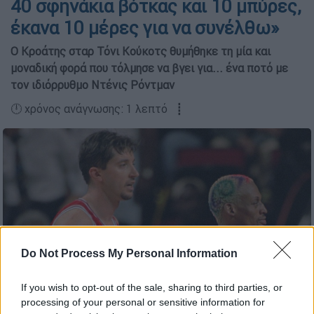
40 σφηνάκια βότκας και 10 μπύρες,
έκανα 10 μέρες για να συνέλθω»
Ο Κροάτης σταρ Τόνι Κούκοτς θυμήθηκε τη μία και
μοναδική φορά που τόλμησε να βγει για... ένα ποτό με
τον ιδιόρρυθμο Ντένις Ρόντμαν
🕛 χρόνος ανάγνωσης: 1 λεπτό ┋
Do Not Process My Personal Information
(AP)
If you wish to opt-out of the sale, sharing to third parties, or
processing of your personal or sensitive information for
Προσθέστε το ΕΘΝΟΣ στη Google