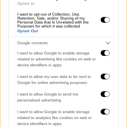
χρόνια. Θυμήθηκε τη μία (και τελευταία)
Opted In
φορά που βγήκε παρέα με τον Ρόντμαν κι
άλλα δύο άτομα για... ένα ποτό. Και ο
I want to opt-out of Collection, Use,
Retention, Sale, and/or Sharing of my
κορυφαίος ριμπάουντερ στην ιστορία του
Personal Data that Is Unrelated with the
Purposes for which it was collected.
NBA
αντί για ένα ποτό άρχισε την
Opted Out
παραγγελία με 40 σφηνάκια βότκας και 10
Google consents
μπύρες
, ενώ παράλληλα κέρασε και όλο το
μαγαζί φαγητό και ποτό!
I want to allow Google to enable storage
related to advertising like cookies on web or
«
Ημασταν τέσσερα άτομα και το πρώτο
device identifiers in apps.
πράγμα που έκανε ο Ντένις, ήταν να
I want to allow my user data to be sent to
παραγγείλει για να πιούμε 40 σφηνάκια
Google for online advertising purposes.
βότκας και 10 μπύρες. Τον ρώτησα αν
περίμενε κι άλλα άτομα και μου απάντησε
I want to allow Google to send me
πως ήταν σημαντικό να διατηρήσουμε το
personalized advertising.
μπαρ ανοικτό
. Οσοι βρίσκονταν εκεί, πήραν
I want to allow Google to enable storage
δωρεάν φαγητό και ποτά, όλα κερασμένα απ'
related to analytics like cookies on web or
τον Ρόντμαν. Αυτό το έκανα μόνο μια φορά
device identifiers in apps.