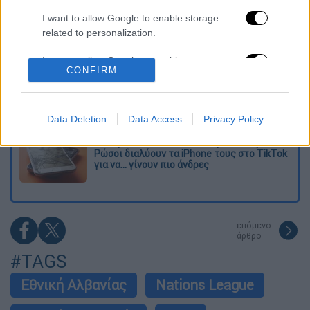
I want to allow Google to enable storage
Η πρώτη δήλωση της οικογένειας της
related to personalization.
38χρονης Βρετανίδας που δολοφονήθηκε
στην Κυψέλη
I want to allow Google to enable storage
CONFIRM
related to security, including authentication
Ντύθηκε «Χάρος», ανέβηκε στην οροφή
functionality and fraud prevention, and other
νοσοκομείου και κοιτούσε επίμονα τους
user protection.
ασθενείς
Data Deletion
Data Access
Privacy Policy
«Όχι γκέι 17 Pro, αλλά σπασμένο 11άρι»:
Ρώσοι διαλύουν τα iPhone τους στο TikTok
για να... γίνουν πιο άνδρες
επόμενο
άρθρο
#TAGS
Εθνική Αλβανίας
Nations League