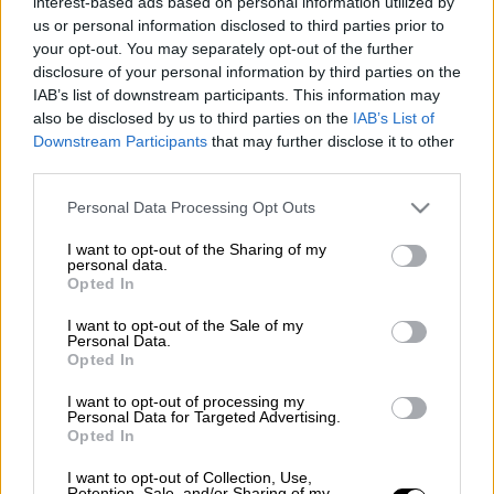
interest-based ads based on personal information utilized by
us or personal information disclosed to third parties prior to
your opt-out. You may separately opt-out of the further
Μπορεί το
Καζακστάν
να γνώρισε την ήττα
disclosure of your personal information by third parties on the
από την
Αλβανία
για την πέμπτη αγωνιστική
IAB’s list of downstream participants. This information may
του
Nations League
, όμως οι παίκτες του
also be disclosed by us to third parties on the
IAB’s List of
πέτυχαν ένα εκπληκτικό
γκολ
που είναι
Downstream Participants
that may further disclose it to other
third parties.
βέβαιο πως θα διεκδικήσει το βραβείο για
το καλύτερο τέρμα του 2020. Η Αλβανία
Please note that this website/app uses one or more Google
Personal Data Processing Opt Outs
μόλις είχε «γράψει» το 2-0 με τον Ισμαΐλι
services and may gather and store information including but
not limited to your visit or usage behaviour. You may click to
I want to opt-out of the Sharing of my
στο 23' και αμέσως μετά, με τη σέντρα, ο
personal data.
grant or deny consent to Google and its third-party tags to
Αμπικεν
όχι απλά δοκίμασε το πόδι του αλλά
Opted In
use your data for below specified purposes in below Google
έστειλε... συστημένη την μπάλα στο τέρμα
consent section.
I want to opt-out of the Sale of my
του
Μπερίσα
, ο οποίος αιφνιδιάστηκε.
Personal Data.
Opted In
Μολονότι πάντως το Καζακστάν μείωσε σε
I want to opt-out of processing my
2-1, στη συνέχεια οι Αλβανοί πέτυχαν και
Personal Data for Targeted Advertising.
Opted In
τρίτο γκολ επικρατώντας τελικά με 3-1,
αποτέλεσμα που δίνει ελπίδες για πρωτιά
I want to opt-out of Collection, Use,
Retention, Sale, and/or Sharing of my