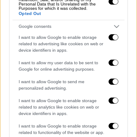
στον όμιλο στη μάχη με τη Λευκορωσία.
Personal Data that Is Unrelated with the
Purposes for which it was collected.
Opted Out
Δείτε το εκπληκτικό γκολ που πέτυχε
το Καζακστάν
Google consents
I want to allow Google to enable storage
related to advertising like cookies on web or
device identifiers in apps.
I want to allow my user data to be sent to
Google for online advertising purposes.
I want to allow Google to send me
personalized advertising.
I want to allow Google to enable storage
related to analytics like cookies on web or
Διαβάστε ακόμη
device identifiers in apps.
Εκτελέσεις, συλλήψεις και νέοι
I want to allow Google to enable storage
περιορισμοί: Το Ιράν σκληραίνει τη γραμμή
related to functionality of the website or app.
στο εσωτερικό εν μέσω πολέμου