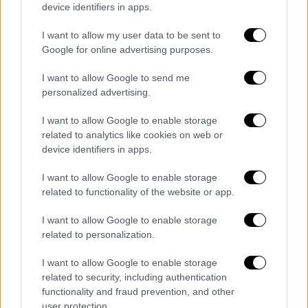
device identifiers in apps.
I want to allow my user data to be sent to
Google for online advertising purposes.
I want to allow Google to send me
personalized advertising.
I want to allow Google to enable storage
related to analytics like cookies on web or
device identifiers in apps.
I want to allow Google to enable storage
Ο
Ολυμπιακός
αφυπνίστηκε μετά το γκολ
related to functionality of the website or app.
του Ταχάρ και στο 65' πήρε και πάλι
I want to allow Google to enable storage
προβάδισμα (1-2) με πλασέ του
Ελ Αραμπί
.
related to personalization.
Ολα τα λεφτά ωστόσο ήταν η ασίστ του
Βαλμπουενά
, ο οποίος σχεδόν πέφτοντας
I want to allow Google to enable storage
related to security, including authentication
στο έδαφος έβγαλε μια τρομερή πάσα προς
functionality and fraud prevention, and other
τον Μαροκινό σκόρερ, ο οποίος έφτασε τα
user protection.