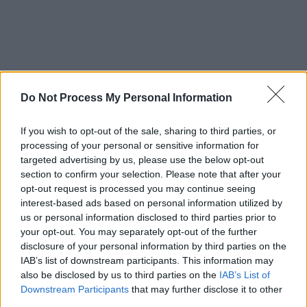
Do Not Process My Personal Information
Στην επόμενη φάση που έγινε στο 5' οι
παίκτες του
Παναιτωλικού
διαμαρτυρήθηκαν
If you wish to opt-out of the sale, sharing to third parties, or
processing of your personal or sensitive information for
πολύ έντονα για
πέναλτι
σε σπρώξιμο του
targeted advertising by us, please use the below opt-out
Ρέαμπτσιουκ
πάνω στον
Ντίας
, ωστόσο ο
section to confirm your selection. Please note that after your
διαιτητής
Καραντώνης
και το
VAR
θεώρησαν
opt-out request is processed you may continue seeing
ότι δεν υπήρξε παράβαση. Η συνέχεια του α'
interest-based ads based on personal information utilized by
us or personal information disclosed to third parties prior to
ημιχρόνου είχε ρυθμό όχι όμως και φάσης
your opt-out. You may separately opt-out of the further
πέραν μιας απειλής του Ολυμπιακού με τον
disclosure of your personal information by third parties on the
Μασούρα
στο 35'.
IAB’s list of downstream participants. This information may
also be disclosed by us to third parties on the
IAB’s List of
Downstream Participants
that may further disclose it to other
third parties.