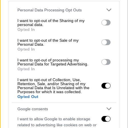
Please note that this website/app uses one or more Google
Personal Data Processing Opt Outs
services and may gather and store information including but
not limited to your visit or usage behaviour. You may click to
I want to opt-out of the Sharing of my
personal data.
grant or deny consent to Google and its third-party tags to
Opted In
use your data for below specified purposes in below Google
consent section.
I want to opt-out of the Sale of my
Personal Data.
Opted In
I want to opt-out of processing my
Ο
Πέδρο Μαρτίνς
έκανε δύο αλλαγές στο
Personal Data for Targeted Advertising.
Opted In
ημίχρονο (
Βαλμπουενά
και Ραντζέλοβιτς
αντί
Φορτούνη
και
Μπρούμα
) αλλά ο
I want to opt-out of Collection, Use,
Retention, Sale, and/or Sharing of my
Παναιτωλικός
πλήρωσε τον Ολυμπιακό με το
Personal Data that Is Unrelated with the
Purposes for which it was collected.
ίδιο νόμισμα καθώς στο 48' πέτυχε το γκολ
Opted Out
της ισοφάρισης. Και τι γκολ μάλιστα: ο
Αριγίμπι
σέντραρε και ο
Ταχάρ
με
Google consents
καταπληκτικό γυριστό σουτ έστειλε την
I want to allow Google to enable storage
μπάλα στη γωνία του
Τζολάκη
(1-1).
related to advertising like cookies on web or