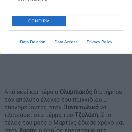
14 γκολ στο πρωτάθλημα.
CONFIRM
Data Deletion
Data Access
Privacy Policy
Από εκεί και πέρα ο
Ολυμπιακός
διατήρησε
τον απόλυτο έλεγχο του παιχνιδιού...
απαγορεύοντας στον
Παναιτωλικό
να
πλησιάσει στο τέρμα του
Τζολάκη
. Στο
τέλος του ματς ο Μαρτίνς έδωσε χρόνο και
στον
Χασάν
, ο οποίος επέστρεψε στα