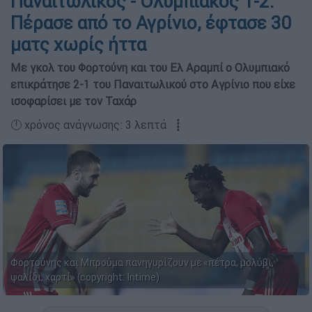
Παναιτωλικός - Ολυμπιακός 1-2:
Πέρασε από το Αγρίνιο, έφτασε 30
ματς χωρίς ήττα
Με γκολ του Φορτούνη και του Ελ Αραμπί ο Ολυμπιακό
επικράτησε 2-1 του Παναιτωλικού στο Αγρίνιο που είχε
ισοφαρίσει με τον Ταχάρ
🕛 χρόνος ανάγνωσης: 3 λεπτά ┋
Φορτούνης και Μπρούμα πανηγυρίζουν με «πέτρα, μολύβι,
ψαλίδι, χαρτί» (copyright: Intime)