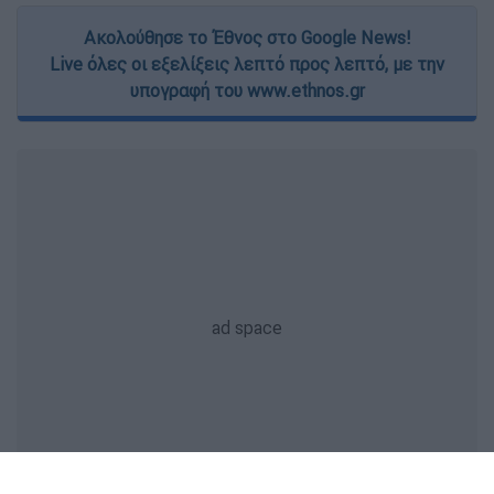
Ακολούθησε το Έθνος στο Google News!
Live όλες οι εξελίξεις λεπτό προς λεπτό, με την
υπογραφή του www.ethnos.gr