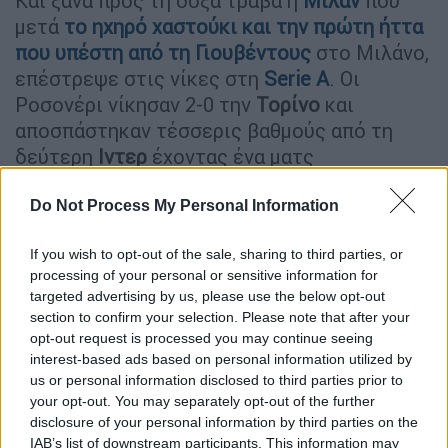
Και ξανά προς τη δόξα τραβά η
Μίλαν
που
μετά
το ηχηρό χαστούκι και την πρώτη ήττα
που υπέστη από τη
Γιουβέντους
στο Μιλάνο,
επέστρεψε στις νίκες στη
Serie A
. Οι
Ροσονέρι νίκησαν 2-0 την
Τορίνο
και
αποσπάστηκαν τέσσερις βαθμούς από τη
δεύτερη
Ιντερ
έχοντας ένα ματς
περισσότερο και δέκα από τη Γιούβε που
όμως έχει δύο αγώνες λιγότερους. Η
Do Not Process My Personal Information
Μίλαν άνοιξε το σκορ με γκολ του
Λεάο
στο
If you wish to opt-out of the sale, sharing to third parties, or
25' έπειτα από τρομερό συνδυασμό με τους
processing of your personal or sensitive information for
Τεό
και
Ντίας
και διαμόρφωσε το 2-0 στο 36'
targeted advertising by us, please use the below opt-out
με εκτέλεση πέναλτι του
Κεσί
. Στην
section to confirm your selection. Please note that after your
αγωνιστική δράση επέστρεψε ο
Ζλάταν
opt-out request is processed you may continue seeing
interest-based ads based on personal information utilized by
Ιμπραΐμοβιτς
για τους Μιλανέζους, που
us or personal information disclosed to third parties prior to
όμως έχασαν λόγω τραυματισμού τους
your opt-out. You may separately opt-out of the further
Τονάλι
και
Ντίαθ
.
disclosure of your personal information by third parties on the
IAB’s list of downstream participants. This information may