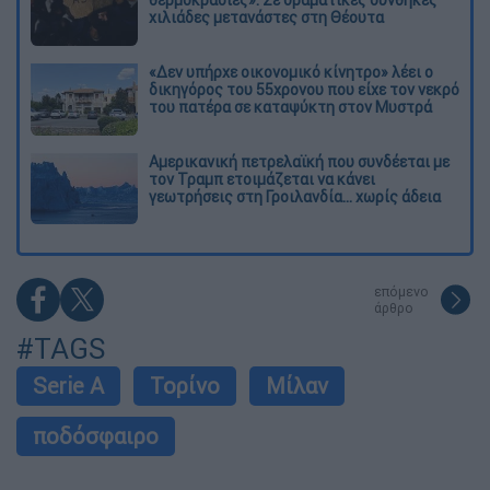
θερμοκρασίες»: Σε δραματικές συνθήκες
χιλιάδες μετανάστες στη Θέουτα
«Δεν υπήρχε οικονομικό κίνητρο» λέει ο
δικηγόρος του 55χρονου που είχε τον νεκρό
του πατέρα σε καταψύκτη στον Μυστρά
Αμερικανική πετρελαϊκή που συνδέεται με
τον Τραμπ ετοιμάζεται να κάνει
γεωτρήσεις στη Γροιλανδία... χωρίς άδεια
επόμενο
άρθρο
#TAGS
Serie A
Τορίνο
Μίλαν
ποδόσφαιρο