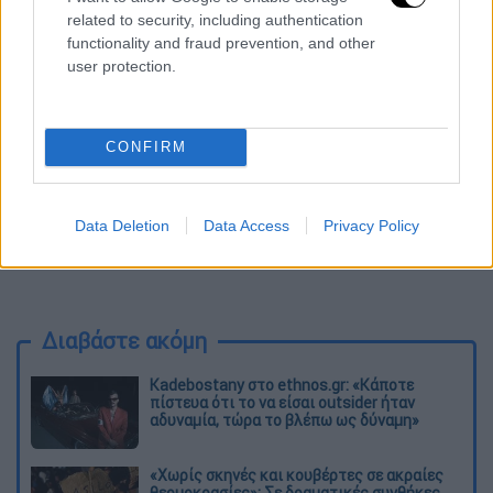
related to security, including authentication
functionality and fraud prevention, and other
user protection.
CONFIRM
Data Deletion
Data Access
Privacy Policy
Διαβάστε ακόμη
Kadebostany στο ethnos.gr: «Κάποτε
πίστευα ότι το να είσαι outsider ήταν
αδυναμία, τώρα το βλέπω ως δύναμη»
«Χωρίς σκηνές και κουβέρτες σε ακραίες