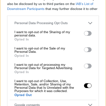
Στο μεταξύ, η
Αταλάντα
συνεχίζει την
also be disclosed by us to third parties on the
IAB’s List of
ανοδική πορεία της. Η ομάδα του
Downstream Participants
that may further disclose it to other
third parties.
Μπέργκαμο ήταν επιβλητική και επικράτησε
4-1 στην έδρα της Μπενεβέντο, στο
Please note that this website/app uses one or more Google
Personal Data Processing Opt Outs
εναρκτήριο παιχνίδι της 17ης
services and may gather and store information including but
not limited to your visit or usage behaviour. You may click to
I want to opt-out of the Sharing of my
αγωνιστικής. Πανηγύρισε την τρίτη
personal data.
grant or deny consent to Google and its third-party tags to
διαδοχική νίκη της και -προσωρινά
Opted In
use your data for below specified purposes in below Google
τουλάχιστον- ανέβηκε στην τέταρτη θέση
consent section.
I want to opt-out of the Sale of my
της κατάταξης. Η Αταλάντα ήταν σαφώς
Personal Data.
Opted In
ανώτερη και έφτασε στη νίκη με τέρματα
των Ίλισιτς (30'), Τολόι (69'), Σαπάτα (71') και
I want to opt-out of processing my
Personal Data for Targeted Advertising.
Μουριέλ (86'), ενώ οι γηπεδούχοι είχαν
Opted In
ισοφαρίσει προσωρινά με τον Σάου (50'). Στο
I want to opt-out of Collection, Use,
άλλο ματς της ημέρας, η Τζένοα επικράτησε
Retention, Sale, and/or Sharing of my
Personal Data that Is Unrelated with the
2-0 της Μπόλονια και ξέφυγε από τη γραμμή
Purposes for which it was collected.
του υποβιβασμού.
Opted Out
Google consents