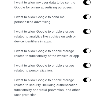
Πάμπλο Γκαρσία με βοηθούσε πάρα πολύ ως
I want to allow my user data to be sent to
παίκτης και ως φίλος. Η σχέση μας δεν είναι
Google for online advertising purposes.
μόνο προπονητή-παίκτη, είναι μια φιλία για
I want to allow Google to send me
χρόνια. Αξίζαμε το Κύπελλο, ήταν μια
personalized advertising.
δύσκολη χρονιά για όλους μας και γι' αυτόν.
Τελειώσαμε με τον καλύτερο τρόπο τη
I want to allow Google to enable storage
related to analytics like cookies on web or
σεζόν. Στο τέλος είπαμε πολλά, δεν είναι
device identifiers in apps.
εύκολο να κρατηθείς σε τέτοιες στιγμές.
Πέρασε κι αυτός πολλά. Αλλά θα μείνει
I want to allow Google to enable storage
μεταξύ μας το τι είπαμε».
related to functionality of the website or app.
Για το αν η βαθμολογική απόσταση
I want to allow Google to enable storage
related to personalization.
αντικατοπτρίζει την ανωτερότητα του
Ολυμπιακό ή το ότι οι Πειραιώτες
I want to allow Google to enable storage
εκμεταλλεύτηκαν τις αδυναμίες των
related to security, including authentication
ανταγωνιστών τους:
«Η χρονιά για μας δεν
functionality and fraud prevention, and other
user protection.
ήταν καλή, είναι ξεκάθαρο αυτό. Όπως είπα
πριν θέλουμε κάθε χρόνο να παλέψουμε ως