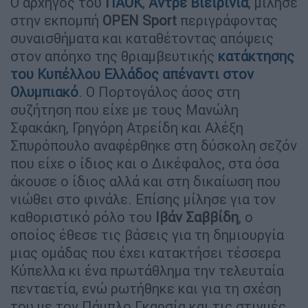
Ο αρχηγός του
ΠΑΟΚ
,
Αντρέ Βιεϊρίνια
, μίλησε
στην εκπομπή
OPEN Sport
περιγράφοντας
συναισθήματα και καταθέτοντας απόψεις
στον απόηχο της θριαμβευτικής
κατάκτησης
του
Κυπέλλου Ελλάδος
απέναντι στον
Ολυμπιακό
. Ο Πορτογάλος άσος στη
συζήτηση που είχε με τους Μανώλη
Σφακάκη, Γρηγόρη Ατρείδη και Αλέξη
Σπυρόπουλο αναφέρθηκε στη δύσκολη σεζόν
που είχε ο ίδιος και ο Δικέφαλος, στα όσα
άκουσε ο ίδιος αλλά και στη δικαίωση που
νιώθει στο φινάλε. Επίσης μίλησε για τον
καθοριστικό ρόλο του
Ιβάν Σαββίδη
, ο
οποίος έθεσε τις βάσεις για τη δημιουργία
μιας ομάδας που έχει κατακτήσει τέσσερα
Κύπελλα κι ένα πρωτάθλημα την τελευταία
πενταετία, ενώ ρωτήθηκε και για τη σχέση
του με τον Πάμπλο Γκαρσία και τις στιγμές