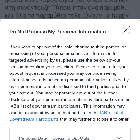
στη συνέντευξη Τύπου, ήταν ένα παραμύθι
και όλα τα παραμύθια τελειώνουν με happy
end».
Do Not Process My Personal Information
Για το αν πίστευε, όταν είχε πάει στον ΠΑΟΚ
για πρώτη φορά, ότι θα γινόταν
If you wish to opt-out of the sale, sharing to third parties, or
εμβληματικός αρχηγός για τον
processing of your personal or sensitive information for
Δικέφαλο:
«Από την πρώτη στιγμή που ήρθα
targeted advertising by us, please use the below opt-out
section to confirm your selection. Please note that after your
στον ΠΑΟΚ κατάλαβα τι σημαίνει ΠΑΟΚ για
opt-out request is processed you may continue seeing
τους φίλαθλους. Δυστυχώς, μέχρι που έφυγα
interest-based ads based on personal information utilized by
στη Γερμανία δε μπορέσαμε να κερδίσουμε
us or personal information disclosed to third parties prior to
κάτι, γιατί είχαμε παίκτες που άξιζαν και
your opt-out. You may separately opt-out of the further
disclosure of your personal information by third parties on the
εκείνη την εποχή είχαμε πολλές δύσκολε
IAB’s list of downstream participants. This information may
στιγμές. Από την πρώτη στιγμή που έφυγα
also be disclosed by us to third parties on the
IAB’s List of
για τη Γερμανία, είχα υποσχεθεί ότι θα
Downstream Participants
that may further disclose it to other
γυρίσω για να κερδίσω τίτλους στον ΠΑΟΚ».
third parties.
Please note that this website/app uses one or more Google
Για την επιτυχία του ΠΑΟΚ μετά την έλευση
Personal Data Processing Opt Outs