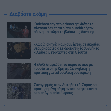
Διαβάστε ακόμη
Kadebostany στο ethnos.gr: «Κάποτε
πίστευα ότι το να είσαι outsider ήταν
αδυναμία, τώρα το βλέπω ως δύναμη»
«Χωρίς σκηνές και κουβέρτες σε ακραίες
θερμοκρασίες»: Σε δραματικές συνθήκες
χιλιάδες μετανάστες στη Θέουτα
Η ΕΛΑΣ διαψεύδει το περιστατικό με
τουρίστα στην Κρήτη: Σε ενήλικη η
πρόταση για σεξουαλική συνεύρεση
Συναγερμός στον Λυκαβηττό: Σορός σε
προχωρημένη σήψη εντοπίστηκε κοντά
στους Αγίους Ισιδώρους