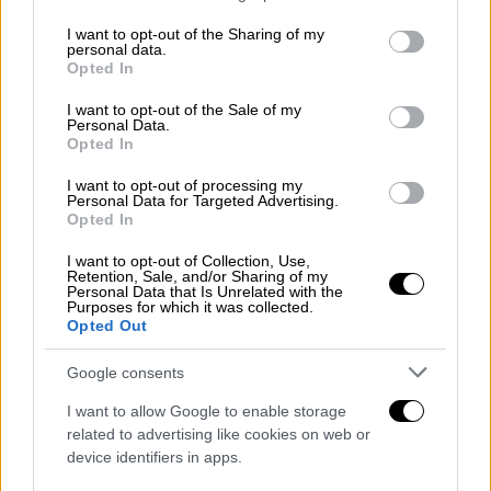
services and may gather and store information including but
Σαββίδη:
«Τις βάσεις τις έχει βάλει ο κύριος
not limited to your visit or usage behaviour. You may click to
I want to opt-out of the Sharing of my
Σαββίδης από το 2012, αλλά θέλει χρόνο. Τα
personal data.
grant or deny consent to Google and its third-party tags to
Opted In
πρώτα 4-5 χρόνια ήθελε νομίζω να χτίσει τις
use your data for below specified purposes in below Google
consent section.
βάσεις για τις επιτυχίες που ήθελε να έχει η
I want to opt-out of the Sale of my
Personal Data.
ομάδα. Τα τελευταία 4-5 χρόνια έχουμε
Opted In
αποδείξει ότι είμαστε εδώ, να παλεύουμε
I want to opt-out of processing my
κάθε χρόνο για τίτλους και θα συνεχίσουμε,
Personal Data for Targeted Advertising.
Opted In
έχουμε τις βάσεις, θα δουλέψουμε σκληρά.
Έχουμε πολλή δουλειά μπροστά μας. Το
I want to opt-out of Collection, Use,
Retention, Sale, and/or Sharing of my
δύσκολο δεν είναι να φτάνεις ψηλά, αλλά να
Personal Data that Is Unrelated with the
κρατιέσαι εκεί».
Purposes for which it was collected.
Opted Out
Για την αντίδραση και τα κλάματα με τον
Google consents
Πάμπλο Γκαρσία στο τέλος του
τελικού:
«Γνωριζόμαστε από το 2012. Την
I want to allow Google to enable storage
related to advertising like cookies on web or
πρώτη μου χρονιά στον ΠΑΟΚ δεν ήταν
device identifiers in apps.
εύκολα τα πράγματα, ήταν πολύ δύσκολα. Ο