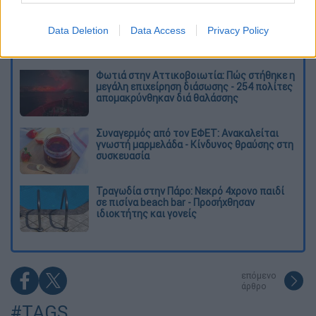
Θρήνος για τον Λιονέλ Μέσι: Πέθανε στα 68
του χρόνια ο πατέρας του, Χόρχε
Data Deletion
Data Access
Privacy Policy
Φωτιά στην Αττικοβοιωτία: Πώς στήθηκε η
μεγάλη επιχείρηση διάσωσης - 254 πολίτες
απομακρύνθηκαν διά θαλάσσης
Συναγερμός από τον ΕΦΕΤ: Ανακαλείται
γνωστή μαρμελάδα - Κίνδυνος θραύσης στη
συσκευασία
Τραγωδία στην Πάρο: Νεκρό 4χρονο παιδί
σε πισίνα beach bar - Προσήχθησαν
ιδιοκτήτης και γονείς
επόμενο
άρθρο
#TAGS