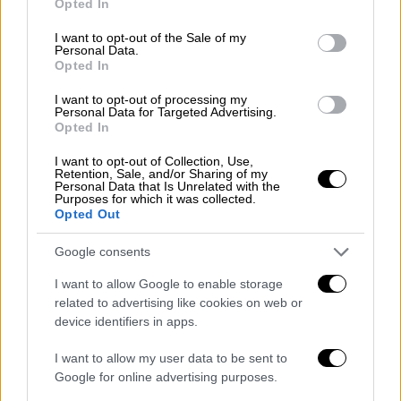
Opted In
use your data for below specified purposes in below Google
τον τεχνικό των «κόκκινων διαβόλων» μετά
consent section.
I want to opt-out of the Sale of my
τη νίκη τους επί της Άρσεναλ για το
Personal Data.
Κύπελλο Αγγλίας.
Opted In
I want to opt-out of processing my
Ole Gunnar Solskjær is a special man!
Personal Data for Targeted Advertising.
The Man United Super Sub.
Opted In
Player AND Manager. Insane!
I want to opt-out of Collection, Use,
You can feel the passion he has for
Retention, Sale, and/or Sharing of my
Personal Data that Is Unrelated with the
his club and it’s history.
Purposes for which it was collected.
Opted Out
Beaming with pride as he vividly
explains the teams amazing counter
Google consents
attacking ability over the years. Past
I want to allow Google to enable storage
and present!
related to advertising like cookies on web or
Wow!
device identifiers in apps.
— Conor McGregor
I want to allow my user data to be sent to
(@TheNotoriousMMA)
January 26,
Google for online advertising purposes.
2019