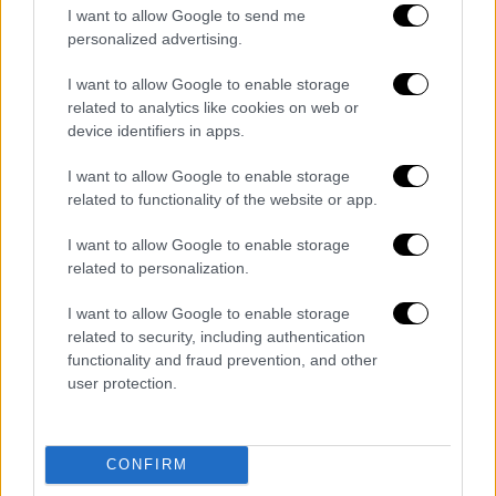
I want to allow Google to send me
personalized advertising.
Έτσι, έγραψε στον λογαριασμό του στο
twitter: «Ο Όλε Γκούναρ Σόλσκιερ είναι ένας
I want to allow Google to enable storage
ξεχωριστός άνθρωπος. Η σούπερ αλλαγή της
related to analytics like cookies on web or
device identifiers in apps.
Μάντσεστερ Γιουνάιτεντ. Παίκτης και
προπονητής. Τρελό. Μπορείς να νιώσεις το
I want to allow Google to enable storage
πάθος που έχει για τον σύλλογο και την
related to functionality of the website or app.
ιστορία του. Είναι γεμάτος με περηφάνια
I want to allow Google to enable storage
καθώς εξηγεί την τρομερή ικανότητα της
related to personalization.
ομάδας στην αντεπίθεση όλα τα χρόνια. Το
παρελθόν και το παρόν. Ουάου!».
I want to allow Google to enable storage
related to security, including authentication
Βέβαια, ο ΜακΓκρέγκορ έχει παραδεχτεί
functionality and fraud prevention, and other
πως είναι φίλος των «μπέμπηδων».
user protection.
Ακολουθήστε το ethnos.gr στο Instagram
CONFIRM
Διαβάστε ακόμη