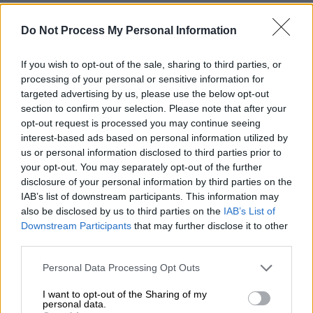
Προσθέστε το ΕΘΝΟΣ στη Google
Do Not Process My Personal Information
Η Μάντσεστερ Γιουνάιτεντ του Όλε Γκούναρ
If you wish to opt-out of the sale, sharing to third parties, or
Σόλσκιερ εντυπωσιάζει τους πάντες, ακόμη
processing of your personal or sensitive information for
targeted advertising by us, please use the below opt-out
και τον διάσημο μαχητή MMA, Κόνορ
section to confirm your selection. Please note that after your
ΜακΓκρέγκορ, ο οποίος έπλεξε το εγκώμιο
opt-out request is processed you may continue seeing
του Νορβηγού.
interest-based ads based on personal information utilized by
us or personal information disclosed to third parties prior to
Με το 8/8 που έχει πετύχει σε όλες τις
your opt-out. You may separately opt-out of the further
διοργανώσεις, από τη στιγμή που ανέλαβε τη
disclosure of your personal information by third parties on the
IAB’s list of downstream participants. This information may
Μάντσεστερ Γιουνάιτεντ, ο Όλε Γκούναρ
also be disclosed by us to third parties on the
IAB’s List of
Σόλσκιερ δημιουργεί πολλούς θαυμαστές.
Downstream Participants
that may further disclose it to other
Ένας εξ' αυτών είναι και ένας από τους πιο
third parties.
διάσημους μαχητές MMA (μεικτών
Please note that this website/app uses one or more Google
Personal Data Processing Opt Outs
πολεμικών τεχνών) στον πλανήτη, ο Κόνορ
services and may gather and store information including but
ΜακΓκρέγκορ. Ο Ιρλανδός, σύμφωνα με το
not limited to your visit or usage behaviour. You may click to
I want to opt-out of the Sharing of my
personal data.
SDNA
, δεν δίστασε να εγκωμιάσει δημόσια
grant or deny consent to Google and its third-party tags to