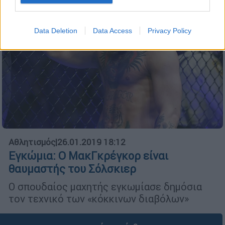
Data Deletion
Data Access
Privacy Policy
Αθλητισμός
|
26.01.2019 18:12
Εγκώμια: Ο ΜακΓκρέγκορ είναι
θαυμαστής του Σόλσκιερ
O σπουδαίος μαχητής εγκωμίασε δημόσια
τον τεχνικό των «κόκκινων διαβόλων»