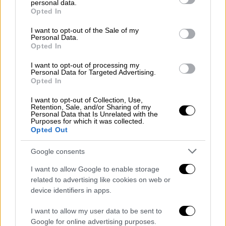
personal data.
grant or deny consent to Google and its third-party tags to
Opted In
use your data for below specified purposes in below Google
consent section.
I want to opt-out of the Sale of my
Personal Data.
Opted In
Αθλητισμός
|
04.03.2019 17:09
I want to opt-out of processing my
Ο Μουρίνιο στάζει χολή για τον Όλε
Personal Data for Targeted Advertising.
Opted In
Γκούναρ Σόλσκιερ
Ο τηλεσχολιαστής πλέον, προπονητής της
I want to opt-out of Collection, Use,
Retention, Sale, and/or Sharing of my
Μάντσεστερ Γιουνάιτεντ αγνοεί τη
Personal Data that Is Unrelated with the
Purposes for which it was collected.
βελτίωση των «Κόκκινων Διαβόλων»
Opted Out
Google consents
I want to allow Google to enable storage
related to advertising like cookies on web or
device identifiers in apps.
I want to allow my user data to be sent to
Google for online advertising purposes.