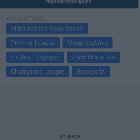
περισσότερα άρθρα
ΑΛΛΑ #TAGS
Μάντσεστερ Γιουνάιτεντ
Premier League
Μπαρτσελόνα
Στίβεν Τζέραρντ
Ζοσέ Μουρίνιο
Champions League
Βιγιαρεάλ