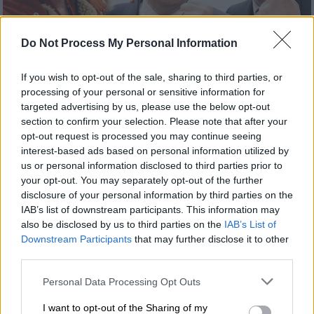
Do Not Process My Personal Information
Αθλητισμός
|
08.03.2019 11:02
If you wish to opt-out of the sale, sharing to third parties, or
Ολε Γκούναρ Σόλσκιερ: Ο «διάβολος» µε
processing of your personal or sensitive information for
targeted advertising by us, please use the below opt-out
το αγγελικό πρόσωπο!
section to confirm your selection. Please note that after your
Τα αποδυτήρια του «Παρκ ντε Πρενς»
opt-out request is processed you may continue seeing
µύριζαν... το τρεµπλ της Μάντσεστερ
interest-based ads based on personal information utilized by
us or personal information disclosed to third parties prior to
Γιουνάιτεντ το 1999
your opt-out. You may separately opt-out of the further
disclosure of your personal information by third parties on the
IAB’s list of downstream participants. This information may
also be disclosed by us to third parties on the
IAB’s List of
Downstream Participants
that may further disclose it to other
third parties.
Please note that this website/app uses one or more Google
Personal Data Processing Opt Outs
services and may gather and store information including but
not limited to your visit or usage behaviour. You may click to
I want to opt-out of the Sharing of my