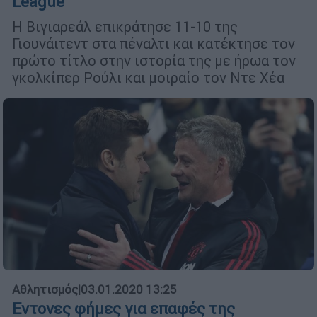
League
H Βιγιαρεάλ επικράτησε 11-10 της
Γιουνάιτεντ στα πέναλτι και κατέκτησε τον
πρώτο τίτλο στην ιστορία της με ήρωα τον
γκολκίπερ Ρούλι και μοιραίο τον Ντε Χέα
Αθλητισμός
|
03.01.2020 13:25
Εντονες φήμες για επαφές της