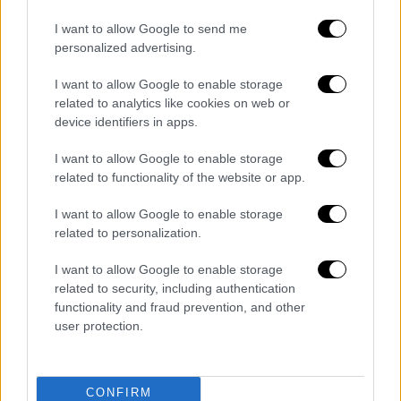
I want to allow Google to send me
personalized advertising.
I want to allow Google to enable storage
related to analytics like cookies on web or
device identifiers in apps.
I want to allow Google to enable storage
related to functionality of the website or app.
Αθλητισμός
|
17.02.2019 15:37
Ο Σόλσκιερ θα παραμείνει και μετά το
I want to allow Google to enable storage
καλοκαίρι στη Μάντσεστερ Γιουνάιτεντ
related to personalization.
Ο προπονητής των «Κόκκινων Διαβόλων»
I want to allow Google to enable storage
φέρεται να συναντήθηκε με τον
related to security, including authentication
εκτελεστικό διευθυντή της ομάδας Έντ
functionality and fraud prevention, and other
Γουντγουορντ
user protection.
CONFIRM