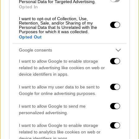
Personal Data for Targeted Advertising.
προβληματική
Αρσεναλ
φαίνεται πως
Opted In
αποτέλεσε τη σταγόνα που ξεχείλισε το
I want to opt-out of Collection, Use,
ποτήρι. Και όπως αναφέρουν τα ρεπορτάζ
Retention, Sale, and/or Sharing of my
Personal Data that Is Unrelated with the
του βρετανικού Τύπου, ο
Μαουρίτσιο
Purposes for which it was collected.
Ποτσετίνο
αποτελεί τον εκλεκτό.
Opted Out
Οι οπαδοί της Γιουνάιτεντ ήδη έστειλαν το
Google consents
μήνυμά τους προς τη διοίκηση -«πάρτε τον
I want to allow Google to enable storage
Ποκετίνο με κάθε κόστος»- μετά την ήττα
related to advertising like cookies on web or
από τους «κανονιέρηδες» καθώς ο
device identifiers in apps.
Αργεντινός κόουτς, ο οποίος απολύθηκε προ
I want to allow my user data to be sent to
μηνών από την τεχνική ηγεσία της Τότεναμ,
Google for online advertising purposes.
φαντάζει ως ο ιδανικός για να αναμορφώσει
μια ομάδα που για έβδομη σερί σεζόν θα
I want to allow Google to send me
personalized advertising.
μείνει μακριά από την κατάκτηση
του πρωταθλήματος (πήρε την
Premier
I want to allow Google to enable storage
League
για τελευταία φορά το 2013 με τον
related to analytics like cookies on web or
σερ
Αλεξ Φέργκιουσον
στον πάγκο).
device identifiers in apps.