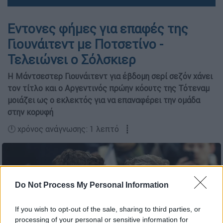
Εντονες φήμες για επαφές της
Γιουνάιτεντ με Ποτσετίνο -
Τελειώνει ο Σόλσκιερ
Η Μάντσεστερ Γιουνάιτεντ για έβδομη σερί σεζόν χάνει
τον τίτλο και ο Αργεντινός πρώην κόουτς της Τότεναμ
μοιάζει ως ο εκλεκτός για να επαναφέρει την ομάδα
στην κορυφή
🕛 χρόνος ανάγνωσης: 1 λεπτό ┋
Do Not Process My Personal Information
If you wish to opt-out of the sale, sharing to third parties, or
processing of your personal or sensitive information for