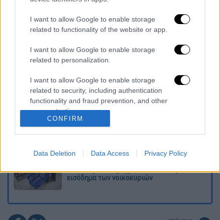
I want to allow Google to enable storage
Διαβάστε ακόμη
related to functionality of the website or app.
Δημιούργησαν με AI νέους ιούς μέσα σε
λίγες ώρες - Γιατί προβληματίζονται οι
I want to allow Google to enable storage
επιστήμονες
related to personalization.
I want to allow Google to enable storage
Σαν το τρομακτικό It: 15χρονο ντυμένος
κλόουν μαχαίρωσε μέχρι θανάτου
related to security, including authentication
ηλικιωμένο - Τον κατέγραψε κάμερα
functionality and fraud prevention, and other
user protection.
CONFIRM
«Πόλεμος» για τους χρόνους των
δρομολογίων: Τα σωματεία απαντούν στις
καταγγελίες, οι παρατάξεις περνούν στην
αντεπίθεση
Data Deletion
Data Access
Privacy Policy
Κόλαφος ΟΟΣΑ: Στην τελευταία θέση η
Ελλάδα για το πραγματικό διαθέσιμο
εισόδημα των νοικοκυριών