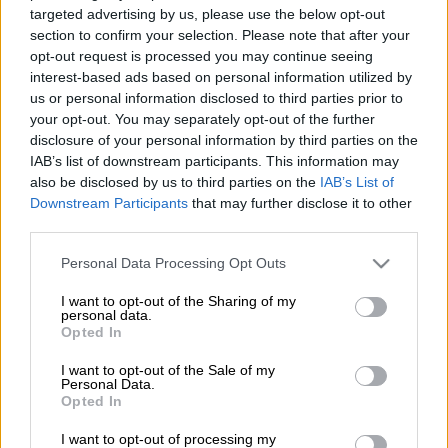
targeted advertising by us, please use the below opt-out
section to confirm your selection. Please note that after your
Ο Σόλσκιερ φεύγει (;) κι ο Ποτσετίνο έρχεται; (AP)
opt-out request is processed you may continue seeing
interest-based ads based on personal information utilized by
us or personal information disclosed to third parties prior to
your opt-out. You may separately opt-out of the further
Προσθέστε το ΕΘΝΟΣ στη Google
disclosure of your personal information by third parties on the
IAB’s list of downstream participants. This information may
Εντονη είναι η φημολογία που έχει
also be disclosed by us to third parties on the
IAB’s List of
αναπτυχθεί στην Αγγλία και θέλει τον
Ολε
Downstream Participants
that may further disclose it to other
third parties.
Γκούναρ Σόλσκιερ
να μετράει μέρες (ίσως
και ώρες) στον πάγκο της
Μάντσεστερ
Please note that this website/app uses one or more Google
Personal Data Processing Opt Outs
Γιουνάιτεντ
. Ο παλαίμαχος Νορβηγός φορ,
services and may gather and store information including but
not limited to your visit or usage behaviour. You may click to
I want to opt-out of the Sharing of my
μολονότι το περασμένο καλοκαίρι πήρε
personal data.
grant or deny consent to Google and its third-party tags to
πίστωση χρόνου από τη διοίκηση των
Opted In
use your data for below specified purposes in below Google
«κόκκινων διαβόλων» δεν έχει κατορθώσει
consent section.
I want to opt-out of the Sale of my
να σταθεροποιήσει την απόδοση της ομάδας
Personal Data.
Opted In
του που βρίσκεται στην πέμπτη θέση αλλά
χωρίς να... πείθει. Η
πρόσφατη ήττα από την
I want to opt-out of processing my