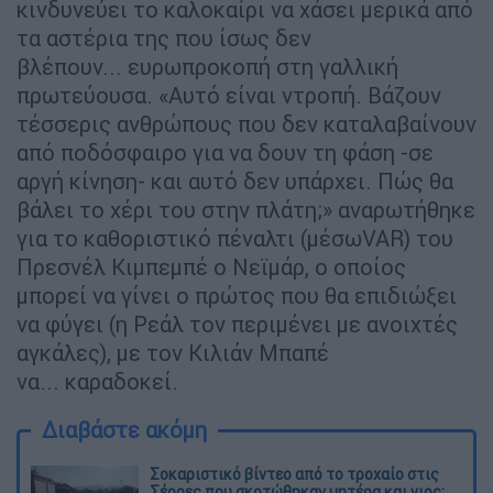
κινδυνεύει το καλοκαίρι να χάσει µερικά από
τα αστέρια της που ίσως δεν
βλέπουν... ευρωπροκοπή στη γαλλική
πρωτεύουσα. «Αυτό είναι ντροπή. Βάζουν
τέσσερις ανθρώπους που δεν καταλαβαίνουν
από ποδόσφαιρο για να δουν τη φάση -σε
αργή κίνηση- και αυτό δεν υπάρχει. Πώς θα
βάλει το χέρι του στην πλάτη;» αναρωτήθηκε
για το καθοριστικό πέναλτι (µέσωVAR) του
Πρεσνέλ Κιµπεµπέ ο Νεϊµάρ, ο οποίος
µπορεί να γίνει ο πρώτος που θα επιδιώξει
να φύγει (η Ρεάλ τον περιµένει µε ανοιχτές
αγκάλες), µε τον Κιλιάν Μπαπέ
να... καραδοκεί.
Διαβάστε ακόμη
Σοκαριστικό βίντεο από το τροχαίο στις
Σέρρες που σκοτώθηκαν μητέρα και γιος: