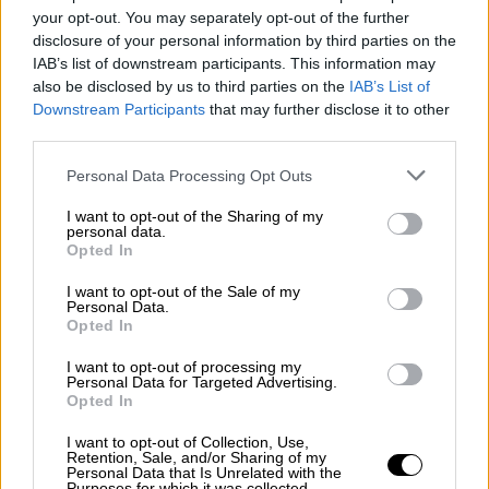
νέο, κανονικό συµβόλαιο ως πρώτος
your opt-out. You may separately opt-out of the further
disclosure of your personal information by third parties on the
προπονητής. Και όχι άδικα, αφού υπό την
IAB’s list of downstream participants. This information may
καθοδήγησή του και την πολύτιµη
also be disclosed by us to third parties on the
IAB’s List of
συνεισφορά του Μάικ Φίλαν, εκ των
Downstream Participants
that may further disclose it to other
βασικότερων συνεργατών του σερ Αλεξ στη
third parties.
χρυσή εποχή της Γιουνάιτεντ, η οµάδα µετρά
Please note that this website/app uses one or more Google
Personal Data Processing Opt Outs
14 νίκες, δύο ισοπαλίες και µια (ανώδυνη)
services and may gather and store information including but
ήττα, έχει ανέβει από την έβδοµη στην
not limited to your visit or usage behaviour. You may click to
I want to opt-out of the Sharing of my
personal data.
grant or deny consent to Google and its third-party tags to
τέταρτη θέση της Premier League, ενώ
Opted In
use your data for below specified purposes in below Google
βρίσκεται στα προηµιτελικά του Champions
consent section.
I want to opt-out of the Sale of my
League (για πρώτη φορά από το 2014) και
Personal Data.
Opted In
του Κυπέλλου. Το πιο σηµαντικό, όµως, είναι
πως έχει γίνει ξανά ανταγωνιστική, ικανή να
I want to opt-out of processing my
Personal Data for Targeted Advertising.
κυριαρχεί, θυµίζοντας κατά διαστήµατα τη
Opted In
µεγάλη Γιουνάιτεντ. Του Ολε Γκούναρ, του
σερ Αλεξ και του Ερίκ...
I want to opt-out of Collection, Use,
Retention, Sale, and/or Sharing of my
Personal Data that Is Unrelated with the
Purposes for which it was collected.