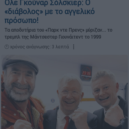
Ολε Γκούναρ Σόλσκιερ: Ο
«διάβολος» µε το αγγελικό
πρόσωπο!
Τα αποδυτήρια του «Παρκ ντε Πρενς» µύριζαν... το
τρεµπλ της Μάντσεστερ Γιουνάιτεντ το 1999
🕛 χρόνος ανάγνωσης: 3 λεπτά ┋