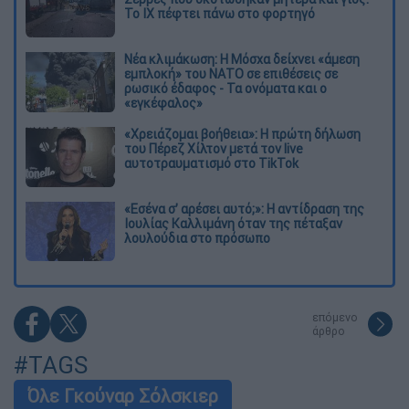
Το ΙΧ πέφτει πάνω στο φορτηγό
Νέα κλιμάκωση: Η Μόσχα δείχνει «άμεση
εμπλοκή» του ΝΑΤΟ σε επιθέσεις σε
ρωσικό έδαφος - Τα ονόματα και ο
«εγκέφαλος»
«Χρειάζομαι βοήθεια»: Η πρώτη δήλωση
του Πέρεζ Χίλτον μετά τον live
αυτοτραυματισμό στο TikTok
«Εσένα σ’ αρέσει αυτό;»: Η αντίδραση της
Ιουλίας Καλλιμάνη όταν της πέταξαν
λουλούδια στο πρόσωπο
επόμενο
άρθρο
#TAGS
Όλε Γκούναρ Σόλσκιερ