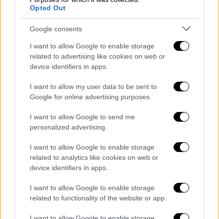
Opted Out
Google consents
I want to allow Google to enable storage
related to advertising like cookies on web or
device identifiers in apps.
I want to allow my user data to be sent to
Google for online advertising purposes.
I want to allow Google to send me
personalized advertising.
47377501.jpg
I want to allow Google to enable storage
related to analytics like cookies on web or
device identifiers in apps.
1 δισ. στα σκουπίδια
I want to allow Google to enable storage
Το 3-1 της Γιουνάιτεντ στο Παρίσι δεν ήταν
related to functionality of the website or app.
το µοναδικό της ηµέρας, αφού η Πόρτο του
Σέρτζιο Κονσεϊσάο επικράτησε της Ρόµα
I want to allow Google to enable storage