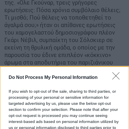
της. «Ολε Γκούναρ, τρεις γρήγορες
ερωτήσεις: Πόσα χρόνια συµβόλαιο θέλεις;
Τι µισθό; Πού θέλεις να τοποθετηθεί το
άγαλµά σου;» ήταν οι απίθανες ερωτήσεις
του χαµογελαστού δηµοσιογράφου πλέον
Γκάρι Νέβιλ, συµπαίκτη του Σόλσκιερ σε
εκείνη τη θρυλική οµάδα, ο οποίος µε την
παρουσία του έδινε επιπλέον «κόκκινο»
άρωµα στα αποδυτήρια του παριζιάνικου
γηπέδου.
Do Not Process My Personal Information
«Αυτό είναι το πνεύµα της Γιουνάιτεντ.
Εχουµε βιώσει και εµείς µερικές τέτοιες
If you wish to opt-out of the sale, sharing to third parties, or
στιγµές, ε;» ήταν η αυθόρµητη απάντηση του
processing of your personal or sensitive information for
46χρονου Νορβηγού, ο οποίος βρίσκεται στο
targeted advertising by us, please use the below opt-out
section to confirm your selection. Please note that after your
τιµόνι της οµάδας ως «δανεικός» από τη
opt-out request is processed you may continue seeing
Μόλντε (και όµως…), αλλά θεωρείται
interest-based ads based on personal information utilized by
δεδοµένο ότι µέχρι τον Μάιο θα υπογράψει
us or personal information disclosed to third parties prior to