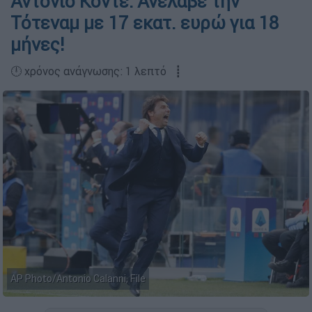
Αντόνιο Κόντε: Ανέλαβε την
Τότεναμ με 17 εκατ. ευρώ για 18
μήνες!
🕛 χρόνος ανάγνωσης: 1 λεπτό ┋
ΑP Photo/Antonio Calanni, File