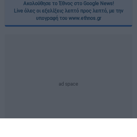
Ακολούθησε το Έθνος στο Google News!
Live όλες οι εξελίξεις λεπτό προς λεπτό, με την
υπογραφή του www.ethnos.gr