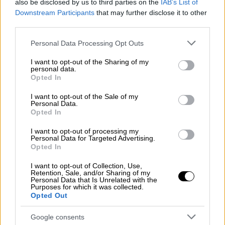
πρόταση. Κι εν τέλει αυτή ήρθε απ' την...
also be disclosed by us to third parties on the
IAB’s List of
Downstream Participants
that may further disclose it to other
απελπισμένη διοίκηση της Τότεναμ, που του
third parties.
έστρωσε χρυσάφι στα πόδια.
Please note that this website/app uses one or more Google
Personal Data Processing Opt Outs
services and may gather and store information including but
ΔΙΑΒΑΣΤΕ ΕΠΙΣΗΣ
not limited to your visit or usage behaviour. You may click to
I want to opt-out of the Sharing of my
personal data.
grant or deny consent to Google and its third-party tags to
Opted In
Αθλητισμός
|
02.11.2021 10:00
use your data for below specified purposes in below Google
Champions League: Καθοριστικές
consent section.
I want to opt-out of the Sale of my
Personal Data.
αναμετρήσεις - Οι τηλεοπτικές
Opted In
μεταδόσεις
I want to opt-out of processing my
Personal Data for Targeted Advertising.
Opted In
Αθλητισμός
|
01.11.2021 18:21
Πυροβολισμοί και τραυματίας
I want to opt-out of Collection, Use,
Retention, Sale, and/or Sharing of my
προπονητής σε ποδοσφαιρικό αγώνα
Personal Data that Is Unrelated with the
Purposes for which it was collected.
στην Αργεντινή!
Opted Out
Google consents
Αθλητισμός
|
01.11.2021 19:21