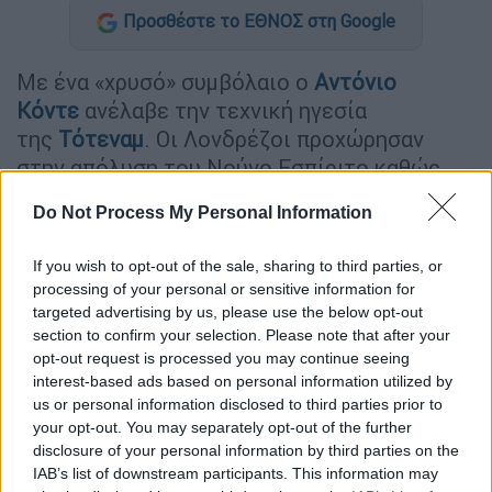
Προσθέστε το ΕΘΝΟΣ στη Google
Με ένα «χρυσό» συμβόλαιο ο
Αντόνιο
Κόντε
ανέλαβε την τεχνική ηγεσία
της
Τότεναμ
. Οι Λονδρέζοι προχώρησαν
στην απόλυση του Νούνο Εσπίριτο καθώς
δεν είχαν υπομονή για να περιμένουν να
Do Not Process My Personal Information
αποδώσει η δουλειά του Πορτογάλου
κόουτς κι αμέσως στράθηκαν στον Ιταλό
If you wish to opt-out of the sale, sharing to third parties, or
προπονητή.
processing of your personal or sensitive information for
targeted advertising by us, please use the below opt-out
Ο Κόντε, ο οποίος μετά την κατάκτηση του
section to confirm your selection. Please note that after your
ιταλικού πρωταθλήματος με την Ιντερ την
opt-out request is processed you may continue seeing
περασμένη σεζόν, αποχώρησε απ' τους
interest-based ads based on personal information utilized by
us or personal information disclosed to third parties prior to
Νερατζούρι λόγω διαφωνίας με τη διοίκηση
your opt-out. You may separately opt-out of the further
του συλλόγου, επέλεξε να μην κοουτσάρει
disclosure of your personal information by third parties on the
ομάδα περιμένοντας την επόμενη μεγάλη
IAB’s list of downstream participants. This information may