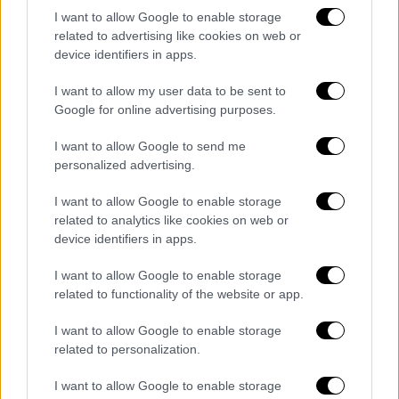
Εκτός ελέγχου η κατάσταση στη Σεντ
I want to allow Google to enable storage
Ετιέν - «Ντου» οπαδών στο
related to advertising like cookies on web or
device identifiers in apps.
αεροδρόμιο και λεκτικές επιθέσεις
I want to allow my user data to be sent to
Google for online advertising purposes.
Το συμβόλαιο των 17 εκατ. ευρώ για
I want to allow Google to send me
personalized advertising.
συμβόλαιο 18 μηνών καταδεικνύει αφενός
το πόσο καιγόταν ο Ντάνιελ Λίβι για να
I want to allow Google to enable storage
φέρει στο Λονδίνο ένα βαρύ όνομα,
related to analytics like cookies on web or
αφετέρου το πόσο πιστεύει στον Ιταλό, ο
device identifiers in apps.
οποίος έχει κατακτήσει τρία πρωταθλήματα
I want to allow Google to enable storage
Ιταλίας με τη Γιουβέντους, ένα με την Ιντερ
related to functionality of the website or app.
και ένα πρωτάθλημα Αγγλίας με την Τσέλσι.
I want to allow Google to enable storage
Σύμφωνα με τα δημοσιεύματα του
related to personalization.
βρετανικού Τύπου, η διοίκηση των
I want to allow Google to enable storage
Σπιρουνιών υποσχέθηκε πως του διαθέσει