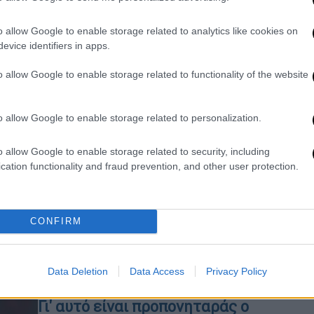
καναβάτσο την παλιά του αγάπη
o allow Google to enable storage related to analytics like cookies on
evice identifiers in apps.
Αθλητισμός
|
24.01.2020 23:51
o allow Google to enable storage related to functionality of the website
Ο Κόντε αποκάλεσε «σκουπίδι» τον
Λουκάκου και ο Βέλγος τον
o allow Google to enable storage related to personalization.
αποθέωσε
Ο Ρομέλου Λουκάκου μίλησε για τον
o allow Google to enable storage related to security, including
τρόπο με τον οποίο ο Αντόνιο Κόντε
cation functionality and fraud prevention, and other user protection.
χειρίζεται τους ποδοσφαιριστές του,
που περιλαμβάνει και υποτιμητικά
σχόλια... αφύπνισης
CONFIRM
Data Deletion
Data Access
Privacy Policy
Αθλητισμός
|
22.11.2019 19:54
Γι' αυτό είναι προπονηταράς ο