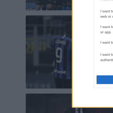
I want t
web or d
I want t
or app.
I want t
I want t
authenti