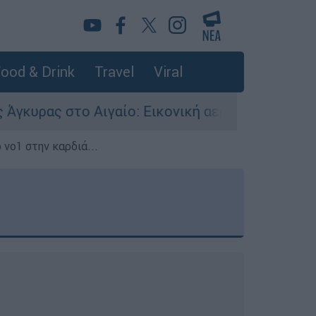
ood & Drink
Travel
Viral
γαίο: Εικονική αερομαχία ανάμεσα σε ελληνικά 
 νο1 στην καρδιά...