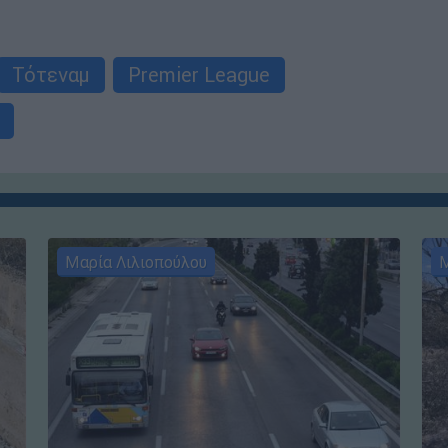
Τότεναμ
Premier League
Μαρία Λιλιοπούλου
Μ