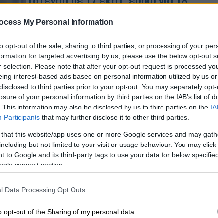
Τότεναμ με 17 εκατ. ευρώ για 18
Θ
μήνες!
ocess My Personal Information
Ο Ιταλός τεχνικός πέραν ενός
«χρυσού» συμβολαίου θα έχει στη
to opt-out of the sale, sharing to third parties, or processing of your per
ΑΘ
διάθεσή του και περί τα 175 εκατ.
formation for targeted advertising by us, please use the below opt-out s
Α
ευρώ για μεταγραφές
r selection. Please note that after your opt-out request is processed y
0
eing interest-based ads based on personal information utilized by us or
disclosed to third parties prior to your opt-out. You may separately opt-
losure of your personal information by third parties on the IAB’s list of
. This information may also be disclosed by us to third parties on the
IA
Αθλητισμός
|
01.11.2021 07:58
Participants
that may further disclose it to other third parties.
Ο Τσάβι στην Μπαρτσελόνα:
 that this website/app uses one or more Google services and may gath
Περίπτωση Γκουαρδιόλα ή μήπως
including but not limited to your visit or usage behaviour. You may click 
Λάμπαρντ;
 to Google and its third-party tags to use your data for below specifi
ogle consent section.
Μέγας ως παίκτης αλλά δίχως
παράσημα ως προπονητής ο άλλοτε
l Data Processing Opt Outs
θρυλικός μέσος των Καταλανών
επιστρέφει στο Καμπ Νόου ως...
o opt-out of the Sharing of my personal data.
μεσσίας