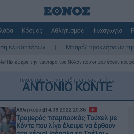
λάδα
Κόσμος
Αθλητισμός
Ψυχαγωγία
F
ων
Μπαράζ προκλήσεων της Άγκυρας στο Αι
Netflix έφερε την ταινιάρα του Νόλαν που οι φαν έχουν κρυφό
Τελευταία νέα και ειδήσεις σχετικά με:
ΑΝΤΟΝΙΟ ΚΟΝΤΕ
Αθλητισμός
|
14.08.2022 20:36
Τρομερός τσαμπουκάς Τούχελ με
Κόντε που λίγο έλειψε να έρθουν
στα χέρια! Ισόπαλο το Τσέλσι -