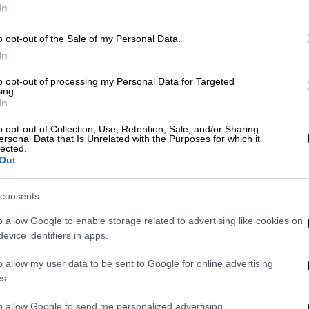
In
o opt-out of the Sale of my Personal Data.
Αθλητισμός
|
02.05.2021 21:10
In
Πρωταθλήτρια Ιταλίας η Ιντερ για
to opt-out of processing my Personal Data for Targeted
πρώτη φορά μετά το 2010 - Πάρτι
ing.
στο Μιλάνο
In
Η Αταλάντα γκέλαρε με τη Σασουόλο
o opt-out of Collection, Use, Retention, Sale, and/or Sharing
ersonal Data that Is Unrelated with the Purposes for which it
και η Ιντερ κατέκτησε και μαθηματικά
lected.
τον τίτλο στην Ιταλία για πρώτη φορά
Out
μετά από 11 χρόνια
consents
Αθλητισμός
|
18.01.2021 00:22
o allow Google to enable storage related to advertising like cookies on
evice identifiers in apps.
Η Ιντερ πήρε το ντέρμπι με τη
Γιουβέντους και πάτησε κορυφή
o allow my user data to be sent to Google for online advertising
s.
Η Ιντερ επικράτησε 2-0 της
Γιουβέντους και ο Κόντε έριξε στο
to allow Google to send me personalized advertising.