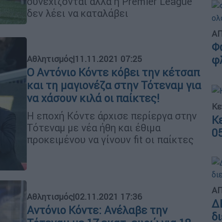
συνεχίζονται αλλά η Premier League
δεν λέει να καταλάβει
ΑΠ
Φ
φ
Αθλητισμός
|
11.11.2021 07:25
Ο Αντόνιο Κόντε κόβει την κέτσαπ
και τη μαγιονέζα στην Τότεναμ για
να χάσουν κιλά οι παίκτες!
Κε
Η εποχή Κόντε άρχισε περίεργα στην
Κ
Τότεναμ με νέα ήθη και έθιμα
0
προκειμένου να γίνουν fit οι παίκτες
ΑΠ
Αθλητισμός
|
02.11.2021 17:36
Δ
Αντόνιο Κόντε: Ανέλαβε την
δ