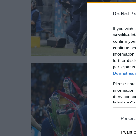
Do Not Pr
If you wish 
sensitive in
confirm you
continue se
information 
further disc
participants
Downstream 
Please note
information 
deny consent
in below Go
Persona
I want t