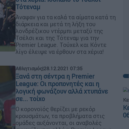
Τότεναμ
Άναψαν για τα καλά τα αίματα κατά τη
διάρκεια και μετά τη λήξη του
λονδρέζικου ντέρμπι μεταξύ της
Τσέλσι και της Τότεναμ για την
Premier League. Τούχελ και Κόντε
λίγο έλειψε να έρθουν στα χέρια!
Αθλητισμός
|
28.12.2021 07:35
Ξανά στη σέντρα η Premier
League: Οι προπονητές και η
λογική φωνάζουν αλλά χτυπάνε
σε... τοίχο
Κε
Κ
Ο κορονοϊός θερίζει με ρεκόρ
0
κρουσμάτων, τα προβλήματα στις
ομάδες αυξάνονται, οι αναβολές