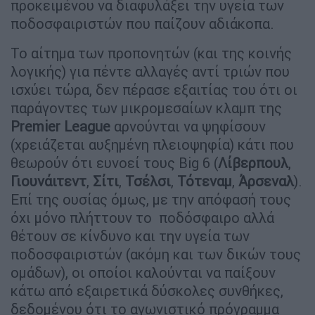
προκειμένου να διαφυλάξει την υγεία των
ποδοσφαιριστών που παίζουν αδιάκοπα.
Το αίτημα των προπονητών (και της κοινής
λογικής) για πέντε αλλαγές αντί τριών που
ισχύει τώρα, δεν πέρασε εξαιτίας του ότι οι
παράγοντες των μικρομεσαίων κλαμπ της
Premier
League
αρνούνται να ψηφίσουν
(χρειάζεται αυξημένη πλειοψηφία) κάτι που
θεωρούν ότι ευνοεί τους Big 6 (
Λίβερπουλ
,
Γιουνάιτεντ
,
Σίτι
,
Τσέλσι
,
Τότεναμ
,
Άρσεναλ
).
Επί της ουσίας όμως, με την απόφασή τους
όχι μόνο πλήττουν το ποδόσφαιρο αλλά
θέτουν σε κίνδυνο και την υγεία των
ποδοσφαιριστών (ακόμη και των δικών τους
ομάδων), οι οποίοι καλούνται να παίξουν
κάτω από εξαιρετικά δύσκολες συνθήκες,
δεδομένου ότι το αγωνιστικό πρόγραμμα