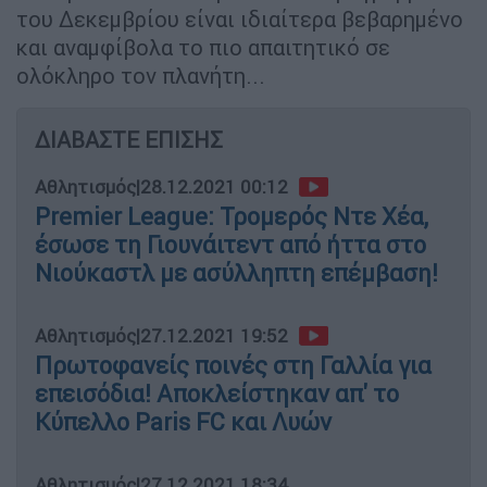
του Δεκεμβρίου είναι ιδιαίτερα βεβαρημένο
και αναμφίβολα το πιο απαιτητικό σε
ολόκληρο τον πλανήτη...
ΔΙΑΒΑΣΤΕ ΕΠΙΣΗΣ
Αθλητισμός
|
28.12.2021 00:12
Premier League: Τρομερός Ντε Χέα,
έσωσε τη Γιουνάιτεντ από ήττα στο
Νιούκαστλ με ασύλληπτη επέμβαση!
Αθλητισμός
|
27.12.2021 19:52
Πρωτοφανείς ποινές στη Γαλλία για
επεισόδια! Αποκλείστηκαν απ' το
Κύπελλο Paris FC και Λυών
Αθλητισμός
|
27.12.2021 18:34