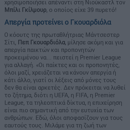
χρησιμοποιήσει απέναντι στη Νιούκαστλ τον
Μπίλι
Γκίλμουρ
, ο οποίος είχε 39 πυρετό!
Απεργία προτείνει ο Γκουαρδιόλα
O κόουτς της πρωταθλήτριας Μάντσεστερ
Σίτι,
Πεπ
Γκουαρδιόλα
, μίλησε ακόμη και για
απεργία παικτών και προπονητών
προκειμένου να... πειστεί η Premier League
για αλλαγή. «Οι παίκτες και οι προπονητές,
όλοι μαζί, χρειάζεται να κάνουν απεργία ή
κάτι άλλο, γιατί οι λέξεις από μόνες τους
δεν θα είναι αρκετές. Δεν πρόκειται να λυθεί
το ζήτημα, διότι η UEFA, η FIFA, η Premier
League, τα τηλεοπτικά δίκτυα, η επιχείρηση
είναι πιο σημαντική από την ευτυχία των
ανθρώπων. Εδώ, όλοι αποφασίζουν για τους
εαυτούς τους. Μιλάμε για τη ζωή των