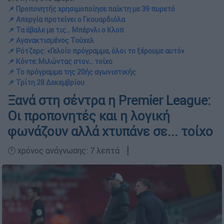
📌 Προπονητής χρησιμοποίησε παίκτη με 39 πυρετό
📌 Απεργία προτείνει ο Γκουαρδιόλα
📌 Τα έβαλε με τις... Μπέρνλι ο Κλοπ
📌 Αγανακτισμένος Τούχελ
📌 Ρότζερς: «Γελοίο πρόγραμμα, όλοι το ξέρουμε αυτό»
📌 Κόντε: Μιλώντας στον... τοίχο
📌 Το πρόγραμμα της 20ής αγωνιστικής
📌 Τρίτη 28 Δεκεμβρίου
Ξανά στη σέντρα η Premier League:
Οι προπονητές και η λογική
φωνάζουν αλλά χτυπάνε σε... τοίχο
🕛 χρόνος ανάγνωσης: 7 λεπτά ┋