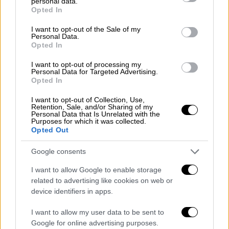
personal data.
grant or deny consent to Google and its third-party tags to
Τσέλσι. Ο
Τόμας
Τούχελ
σχολίασε μεταξύ
Opted In
use your data for below specified purposes in below Google
άλλων ότι «ο κανονισμός των πέντε
consent section.
I want to opt-out of the Sale of my
αλλαγών δημιουργήθηκε εξαιτίας του
Personal Data.
κορονοϊού. Όλη η υπόλοιπη Ευρώπη έχει
Opted In
πέντε αλλαγές, όλη η υπόλοιπη Ευρώπη έχει
I want to opt-out of processing my
διάλειμμα τον χειμώνα, ενώ εμείς παίζουμε
Personal Data for Targeted Advertising.
Opted In
συνέχεια. Αυτό είναι λοιπόν το αποτέλεσμα,
μας υποχρεώνουν να παίζουμε συνέχεια
I want to opt-out of Collection, Use,
Retention, Sale, and/or Sharing of my
ακόμη κι αν έχουμε κρούσματα κορονοϊού,
Personal Data that Is Unrelated with the
Purposes for which it was collected.
πράγμα που επιφέρει τραυματισμούς».
Opted Out
Part One: Thomas Tuchel is not
Google consents
happy.
I want to allow Google to enable storage
related to advertising like cookies on web or
“The whole of Europe has five
device identifiers in apps.
changes, the whole of Europe has a
I want to allow my user data to be sent to
winter break.”
Google for online advertising purposes.