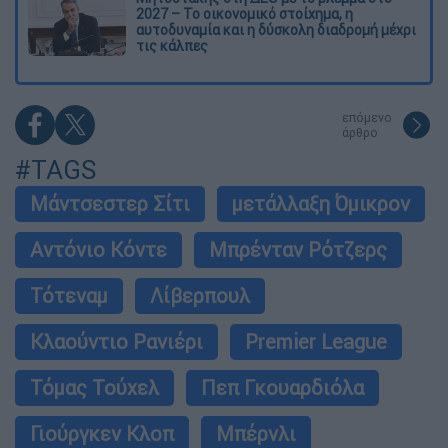
2027 – Το οικονομικό στοίχημα, η
αυτοδυναμία και η δύσκολη διαδρομή μέχρι
τις κάλπες
επόμενο
άρθρο
#TAGS
Μάντσεστερ Σίτι
μετάλλαξη Όμικρον
Αντόνιο Κόντε
Μπρένταν Ρότζερς
Τότεναμ
Λίβερπουλ
Κλαούντιο Ρανιέρι
Premier League
Τόμας Τούχελ
Πεπ Γκουαρδιόλα
Γιούργκεν Κλοπ
Μπέρνλι