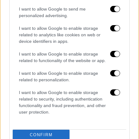
[via
I want to allow Google to send me
@footballdaily
]
pic.twitter.com/uEOE
personalized advertising.
oTKlio
I want to allow Google to enable storage
related to analytics like cookies on web or
— Absolute Chelsea
device identifiers in apps.
(@AbsoluteChelsea)
December 26,
2021
I want to allow Google to enable storage
related to functionality of the website or app.
Ρότζερς: «Γελοίο πρόγραμμα, όλοι το
I want to allow Google to enable storage
ξέρουμε αυτό»
related to personalization.
Έξαλλος εμφανίστηκε και ο τεχνικός της
I want to allow Google to enable storage
Λέστερ,
Μπράνταν Ρότζερς
καθώς η ομάδα
related to security, including authentication
του είναι αποδεκατισμένη το τελευταίο
functionality and fraud prevention, and other
user protection.
διάστημα. «Είναι ένα γελοίο πρόγραμμα, όλοι
το ξέρουμε αυτό. Η αποκατάσταση των
παικτών δεν είναι πλήρης σε διάστημα 72
CONFIRM
ωρών μετά από ένα παιχνίδι, επομένως το να