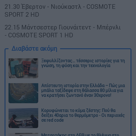
21.30 Έβερτον - Νιούκαστλ - COSMOTE
SPORT 2 HD
22.15 Μάντσεστερ Γιουνάιτεντ - Μπέρνλι
- COSMOTE SPORT 1 HD
Διαβάστε ακόμη
Ξεφυλλίζοντας... τέσσερις ιστορίες για τη
γνώση, τη φύση και την τεχνολογία
Απίστευτη ιστορία στην Ελλάδα – Πώς μια
μπάλα ταξίδεψε στη θάλασσα 80 μίλια για
να κρατήσει ζωντανό έναν 30χρονο!
Κορυφώνεται το κύμα ζέστης: Πού θα
δείξει 40αρια το θερμόμετρο - Οι περιοχές
σε red code
Μητσοτάκης στη ΔΕΘ με το βλέμμα στο