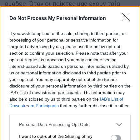
ομάδες. Όταν οι παίκτες μας έχουν τρία
παιχνίδια, εκείνοι δεν έχουν κανένα», είπε ο
Do Not Process My Personal Information
Κλοπ και πρόσθεσε: «Μιλάμε για ένα θέμα
που καλούνται να αντιμετωπίσουν
If you wish to opt-out of the sale, sharing to third parties, or
συγκεκριμένοι σύλλογοι και παίκτες, αλλά
processing of your personal or sensitive information for
αποφασίζουν γι' αυτό άλλες ομάδες. Το
targeted advertising by us, please use the below opt-out
καλύτερο πρωτάθλημα στον κόσμο, το πιο
section to confirm your selection. Please note that after your
έντονο πρωτάθλημα στον κόσμο, είναι το
opt-out request is processed you may continue seeing
interest-based ads based on personal information utilized by
μόνο παγκοσμίως που έχει ακόμη τρεις
us or personal information disclosed to third parties prior to
αλλαγές. Αυτό δεν είναι σωστό, πρέπει να το
your opt-out. You may separately opt-out of the further
αλλάξουμε, αλλά για να είμαι ειλικρινής, δεν
disclosure of your personal information by third parties on the
βλέπω πραγματική ευκαιρία για να το
IAB’s list of downstream participants. This information may
also be disclosed by us to third parties on the
IAB’s List of
κάνουμε».
Downstream Participants
that may further disclose it to other
third parties.
Αγανακτισμένος Τούχελ
Please note that this website/app uses one or more Google
Personal Data Processing Opt Outs
Την αγανάκτησή του εκδήλωσε και ο
services and may gather and store information including but
τεχνικός της πρωταθλήτριας Ευρώπης
not limited to your visit or usage behaviour. You may click to
I want to opt-out of the Sharing of my