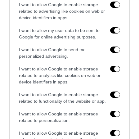
Όπως αναφέρει η ιστοσελίδα the Athletic, ο
I want to allow Google to enable storage
Κόντε εξετάζοντας τη διατροφή των
related to advertising like cookies on web or
ποδοσφαιριστών αποφάσισε ότι πρέπει
device identifiers in apps.
δοθεί μεγάλη προσοχή σε ό,τι τρώνε. Κι έτσι
I want to allow my user data to be sent to
το πρώτο μέτρο που έλαβε ήταν να
Google for online advertising purposes.
κόψει την κέτσαπ και τη μαγιονέζα από τα
γεύματα στο εστιατόρια της ομάδας! Επίσης,
I want to allow Google to send me
personalized advertising.
εξαφανίστηκαν τα σάντουιτς, ενώ δόθηκε
εντολή να μην σερβίρονται βαριά φαγητά,
I want to allow Google to enable storage
αλλά και να μειωθεί το βούτυρο στη
related to analytics like cookies on web or
μαγειρική. Ακόμη, περιορίστηκαν οι χυμοί,
device identifiers in apps.
απαγορεύτηκαν τα αναψυκτικά και έγιναν
I want to allow Google to enable storage
συστάσεις στους παίκτες για να τρώνε
related to functionality of the website or app.
περισσότερα φρούτα.
I want to allow Google to enable storage
related to personalization.
Παράλληλα, η ένταση στο προπονητικό
πρόγραμμα αυξήθηκε κατακόρυφα, γεγονός
I want to allow Google to enable storage
που ένιωσαν στο κορμί και στα πόδια τους