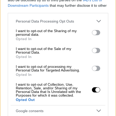
also be disclosed by us to third parties on the
IAB’s List of
πρόβλημα και ο νέος κόουτς των
Downstream Participants
that may further disclose it to other
Σπιρουνιών πήρε την απόφαση να ταράξει τα
third parties.
νερά.
Please note that this website/app uses one or more Google
Personal Data Processing Opt Outs
services and may gather and store information including but
ΔΙΑΒΑΣΤΕ ΕΠΙΣΗΣ
not limited to your visit or usage behaviour. You may click to
I want to opt-out of the Sharing of my
personal data.
grant or deny consent to Google and its third-party tags to
Opted In
use your data for below specified purposes in below Google
Αθλητισμός
|
02.11.2021 17:36
consent section.
Αντόνιο Κόντε: Ανέλαβε την Τότεναμ
I want to opt-out of the Sale of my
Personal Data.
με 17 εκατ. ευρώ για 18 μήνες!
Opted In
I want to opt-out of processing my
Personal Data for Targeted Advertising.
Αθλητισμός
|
10.11.2021 22:44
Opted In
Σοκ στην Παρί Σεν Ζερμέν: Η Αμινατά
Ντιαλό έβαλε να δείρουν
I want to opt-out of Collection, Use,
Retention, Sale, and/or Sharing of my
συμπαίκτρια για μια θέση στη 11αδα
Personal Data that Is Unrelated with the
Purposes for which it was collected.
Opted Out
Google consents