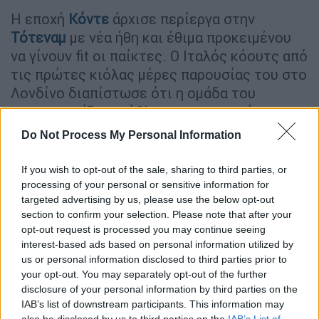
Η εποχή
Κόντε
άρχισε περίεργα στην
Τότεναμ
με νέα ήθη και έθιμα προκειμένου
να γίνουν fit οι παίκτες. Ο Ιταλός κόουτς από
τις πρώτες κιόλας μέρες παρουσίας του στο
Λονδίνο διαπίστωσε ότι η ομάδα του
αντιμετωπίζει πρόβλημα στη φυσική
κατάσταση αλλά κι ότι αρκετοί παίκτες
Do Not Process My Personal Information
έχουν αυξημένο βάρος και υψηλούς δείκτες
λίπους.
If you wish to opt-out of the sale, sharing to third parties, or
processing of your personal or sensitive information for
Έλαβε λοιπόν τα μέτρα του προκειμένου να
targeted advertising by us, please use the below opt-out
φέρει τους ποδοσφαιριστές στο επίπεδο
section to confirm your selection. Please note that after your
opt-out request is processed you may continue seeing
που θέλει. Καταρχάς, ο Κόντε και το
interest-based ads based on personal information utilized by
επιτελείο του εντόπισαν παρατυπίες στη
us or personal information disclosed to third parties prior to
διατροφή των παικτών, κάτι που φαίνεται
your opt-out. You may separately opt-out of the further
πώς προκάλεσε αύξηση των κιλών και του
disclosure of your personal information by third parties on the
IAB’s list of downstream participants. This information may
λίπους. Οι μετρήσεις που έκανε έδειξαν το