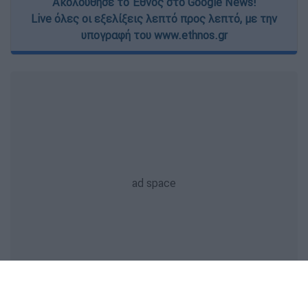
Ακολούθησε το Έθνος στο Google News!
Live όλες οι εξελίξεις λεπτό προς λεπτό, με την
υπογραφή του www.ethnos.gr