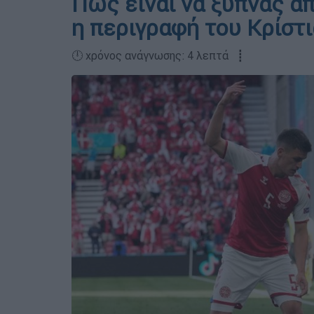
Πώς είναι να ξυπνάς απ
η περιγραφή του Κρίστι
🕛 χρόνος ανάγνωσης: 4 λεπτά ┋