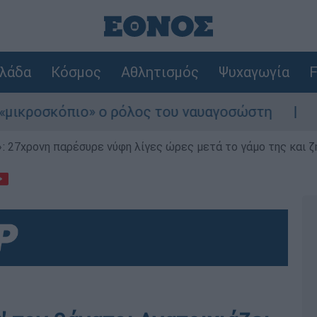
λάδα
Κόσμος
Αθλητισμός
Ψυχαγωγία
F
ο» ο ρόλος του ναυαγοσώστη
Συναγερμός σ
 27χρονη παρέσυρε νύφη λίγες ώρες μετά το γάμο της και ζη