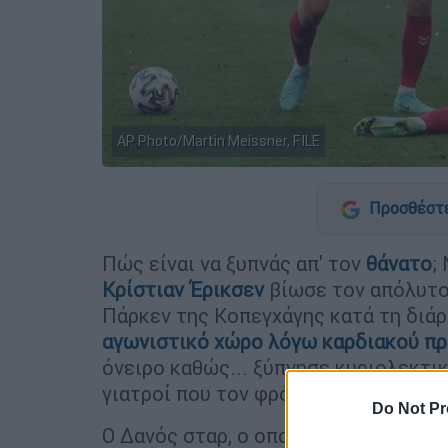
AP Photo/Martin Meissner, FILE
Προσθέστε
Πώς είναι να ξυπνάς απ' τον
θάνατο
;
Κρίστιαν Έρικσεν
βίωσε τον απόλυτο
Πάρκεν της Κοπεγχάγης κατά τη διάρ
αγωνιστικό χώρο λόγω καρδιακού π
όνειρο καθώς... ξύπνησε κυριολεκτικ
γιατροί που τον φρόντισαν απ' την πρ
Do Not Pr
Ο Δανός σταρ, ο οποίος προσπαθεί ν