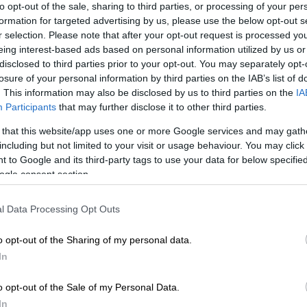
to opt-out of the sale, sharing to third parties, or processing of your per
 περιστατικό,
παραχώρησε την πρώτη του
formation for targeted advertising by us, please use the below opt-out s
ης Δανίας
. Σε ένα δεύτερο απόσπασμα που
r selection. Please note that after your opt-out request is processed y
είνες τις στιγμές που σόκαραν τον
eing interest-based ads based on personal information utilized by us or
ρρευσή του στο παιχνίδι με την Φινλανδία.
disclosed to third parties prior to your opt-out. You may separately opt-
losure of your personal information by third parties on the IAB’s list of
. This information may also be disclosed by us to third parties on the
IA
Participants
that may further disclose it to other third parties.
 that this website/app uses one or more Google services and may gath
including but not limited to your visit or usage behaviour. You may click 
 στην πρώτη του συνέντευξη: «Για
 to Google and its third-party tags to use your data for below specifi
ogle consent section.
l Data Processing Opt Outs
νήσεις με την ομάδα της γειτονιάς
o opt-out of the Sharing of my personal data.
In
o opt-out of the Sale of my Personal Data.
In