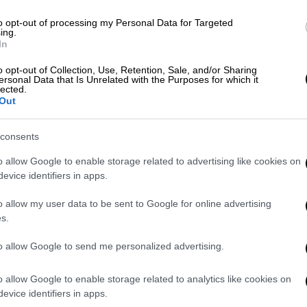
Μέλε. Χτύπησε η μπάλα στο στήθος μου και
σα ένα μικρό μυικό τσίμπημα και μετά
to opt-out of processing my Personal Data for Targeted
ing.
χισε την αφήγησή του για το συγκλονιστικό
In
ξυπνάς από τον θάνατο; «Σε αυτά τα 3-4
o opt-out of Collection, Use, Retention, Sale, and/or Sharing
ρα; Σαν να κοιμόσουν;» ρώτησε ο
ersonal Data that Is Unrelated with the Purposes for which it
lected.
ικσεν είναι ανατριχιαστική...
Out
αι να είναι όλα σε μεγάλη απόσταση. Δεν
consents
 Δεν θυμάμαι τίποτα. Στα όνειρα συνήθως
α απ' τη στιγμή που είχα φύγει. Απλά ένιωθα
o allow Google to enable storage related to advertising like cookies on
 που έχω είναι η προσπάθεια να αναπνεύσω.
evice identifiers in apps.
ά χωρίς να ακούω, είδα ανθρώπους να
o allow my user data to be sent to Google for online advertising
s.
σκονταν γύρω μου. Μπορούσα να ακούσω τις
to allow Google to send me personalized advertising.
έλεγε "είναι 30 ετών". Και τον διόρθωσα
. Τώρα χαλάρωσε". Συνήλθα αμέσως. Όταν
o allow Google to enable storage related to analytics like cookies on
. Ένιωσα κάποιους να με πιέζουν στο
evice identifiers in apps.