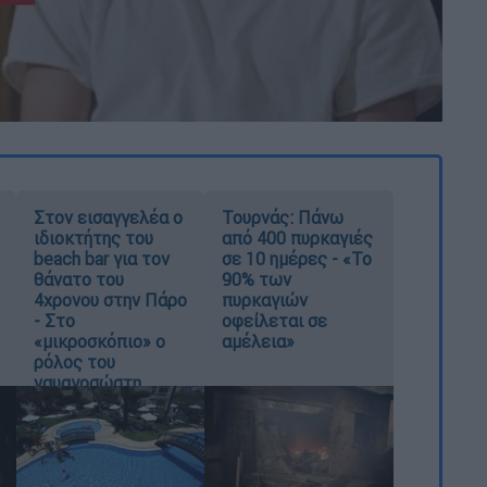
Στον εισαγγελέα ο
Τουρνάς: Πάνω
ιδιοκτήτης του
από 400 πυρκαγιές
beach bar για τον
σε 10 ημέρες - «Το
θάνατο του
90% των
4χρονου στην Πάρο
πυρκαγιών
- Στο
οφείλεται σε
«μικροσκόπιο» ο
αμέλεια»
ρόλος του
ναυαγοσώστη