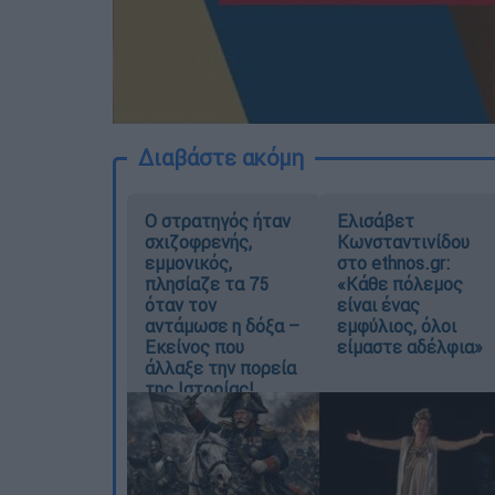
Διαβάστε ακόμη
O στρατηγός ήταν
Ελισάβετ
σχιζοφρενής,
Κωνσταντινίδου
εμμονικός,
στο ethnos.gr:
πλησίαζε τα 75
«Κάθε πόλεμος
όταν τον
είναι ένας
αντάμωσε η δόξα –
εμφύλιος, όλοι
Εκείνος που
είμαστε αδέλφια»
άλλαξε την πορεία
της Ιστορίας!