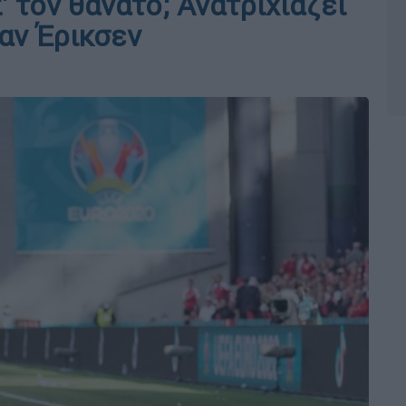
' τον θάνατο; Ανατριχιάζει
αν Έρικσεν