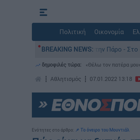
Πολιτική
Οικονομία
Ελ
άνατο του 4χρονου στην Πάρο - Στο «μικροσκόπι
BREAKING NEWS:
δημοφιλές τώρα:
«Θέλω τον πατέρα μου»:
┋
Αθλητισμός
┋
07.01.2022 13:18
Ενότητες στο άρθρο:
📌 Το όνειρο του Μουντιάλ