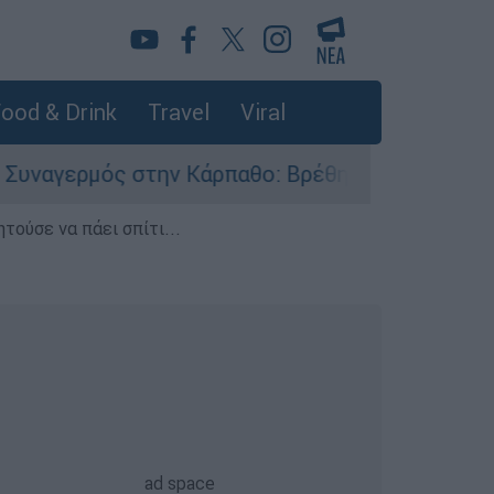
ood & Drink
Travel
Viral
την Κάρπαθο: Βρέθηκαν παλιά πυρομαχικά στο Α
τούσε να πάει σπίτι...