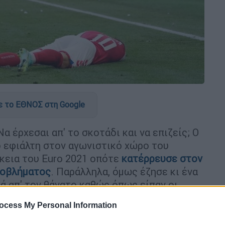
 το ΕΘΝΟΣ στη Google
 Να έρχεσαι απ' το σκοτάδι και να επιζείς; Ο
 εφιάλτη στον αγωνιστικό χώρο του
κεια του Euro 2021 οπότε
κατέρρευσε στον
ροβλήματος
. Παράλληλα, όμως έζησε κι ένα
ά απ' τον θάνατο καθώς όπως είπαν οι
ώτη στιγμή, ήταν νεκρός για 3-4 λεπτά.
ocess My Personal Information
α επανέλθει στο υψηλό επίπεδο που