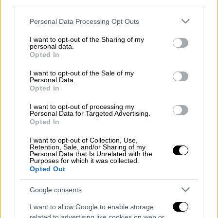
third parties.
Please note that this website/app uses one or more Google
Personal Data Processing Opt Outs
services and may gather and store information including but
not limited to your visit or usage behaviour. You may click to
I want to opt-out of the Sharing of my
personal data.
grant or deny consent to Google and its third-party tags to
Opted In
use your data for below specified purposes in below Google
consent section.
I want to opt-out of the Sale of my
Personal Data.
Opted In
Κόσμος
|
02.12.2021 23:12
I want to opt-out of processing my
Personal Data for Targeted Advertising.
Υπόθεση Καβάλα: Το τουρκικό ΥΠΕΞ
Opted In
αντιδρά στο Συμβούλιο της Ευρώπης και
I want to opt-out of Collection, Use,
«δείχνει με το δάχτυλο» την Ελλάδα
Retention, Sale, and/or Sharing of my
Personal Data that Is Unrelated with the
Purposes for which it was collected.
Με αιχμές για την Ελλάδα αντιδρά το
Opted Out
τουρκικό ΥΠΕΞ μετά την ειδοποίηση που
απηύθυνε η Επιτροπή Υπουργών του
Google consents
Συμβουλίου της Ευρώπης προς την Τουρκία
I want to allow Google to enable storage
για εφαρμογή της απόφασης του ΕΔΑΔ για
related to advertising like cookies on web or