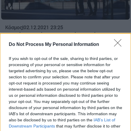
Κόσμος
|
02.12.2021 23:25
Μετάλλαξη Όμικρον: Θέμα χρόνου να
επικρατήσει στην Ευρώπη - Τι
Do Not Process My Personal Information
αναφέρουν οι ειδικοί
If you wish to opt-out of the sale, sharing to third parties, or
Ανησυχία στην Ευρώπη για τη μετάλλαξη
processing of your personal or sensitive information for
Όμικρον καθώς αναμένεται να κυριαρχήσει
targeted advertising by us, please use the below opt-out
στην Ευρώπη «τους προσεχείς μήνες»,
section to confirm your selection. Please note that after your
προκαλώντας περισσότερο από το ήμισυ
opt-out request is processed you may continue seeing
των κρουσμάτων της Covid-19
interest-based ads based on personal information utilized by
us or personal information disclosed to third parties prior to
your opt-out. You may separately opt-out of the further
disclosure of your personal information by third parties on the
IAB’s list of downstream participants. This information may
also be disclosed by us to third parties on the
IAB’s List of
Downstream Participants
that may further disclose it to other