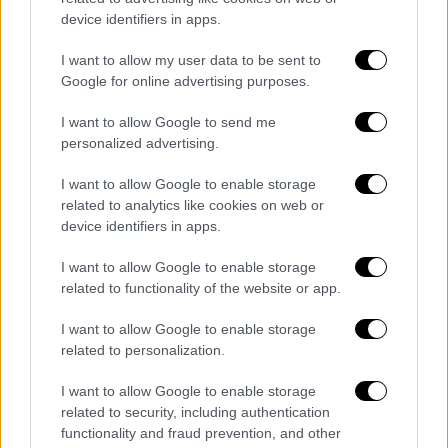
τον Τούρκο ακτιβιστή, Οσμάν Καβάλα
device identifiers in apps.
I want to allow my user data to be sent to
Google for online advertising purposes.
I want to allow Google to send me
personalized advertising.
I want to allow Google to enable storage
related to analytics like cookies on web or
device identifiers in apps.
I want to allow Google to enable storage
related to functionality of the website or app.
I want to allow Google to enable storage
related to personalization.
Ελλάδα
|
02.12.2021 23:00
I want to allow Google to enable storage
Κορονοϊός: 60.000 νέα διαθέσιμα
related to security, including authentication
ραντεβού για εμβολιασμό για την
functionality and fraud prevention, and other