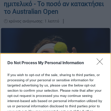
ημιτελικό - Το ποσό αν κατακτήσει
το Australian Open
🕛 χρόνος ανάγνωσης: 1 λεπτό ┋
Do Not Process My Personal Information
If you wish to opt-out of the sale, sharing to third parties, or
processing of your personal or sensitive information for
targeted advertising by us, please use the below opt-out
section to confirm your selection. Please note that after your
AP Photo/Luca Bruno
opt-out request is processed you may continue seeing
interest-based ads based on personal information utilized by
us or personal information disclosed to third parties prior to