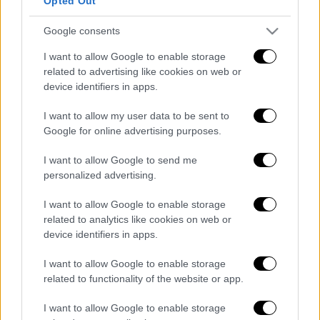
Opted Out
κατάταξης.
Google consents
ΔΙΑΒΑΣΤΕ ΕΠΙΣΗΣ
I want to allow Google to enable storage
related to advertising like cookies on web or
Αθλητισμός
|
26.01.2022 09:44
device identifiers in apps.
Άπαιχτος ο Στέφανος Τσιτσιπάς!
Διέλυσε τον Σίνερ και «πέταξε» για
I want to allow my user data to be sent to
τον ημιτελικό του Australian Open
Google for online advertising purposes.
I want to allow Google to send me
Αθλητισμός
|
25.01.2022 09:43
personalized advertising.
Ο Στέφανος Τσιτσιπάς έσωσε ball girl
I want to allow Google to enable storage
από έντομο και... έγινε viral
related to analytics like cookies on web or
device identifiers in apps.
I want to allow Google to enable storage
Διαβάστε ακόμη
related to functionality of the website or app.
I want to allow Google to enable storage
Τα «γεράκια» της Ψάθας: Έσωσαν από τη