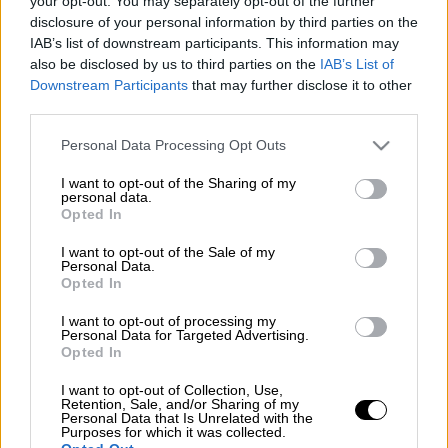
Προσθέστε το ΕΘΝΟΣ στη Google
your opt-out. You may separately opt-out of the further
disclosure of your personal information by third parties on the
IAB’s list of downstream participants. This information may
Στα ημιτελικά του
Australian Open
βρίσκεται
also be disclosed by us to third parties on the
IAB’s List of
ο
Στέφανος Τσιτσιπάς
μετά από τη σημερινή
Downstream Participants
that may further disclose it to other
του νίκη.
third parties.
Please note that this website/app uses one or more Google
Personal Data Processing Opt Outs
Ο Έλληνας τενίστας, ο οποίος
είναι ένα βήμα
services and may gather and store information including but
πριν τον μεγάλο τελικό
, έχει ήδη γίνει
not limited to your visit or usage behaviour. You may click to
I want to opt-out of the Sharing of my
personal data.
πλουσιότερος κατά 571 χιλιάδες ευρώ ενώ
grant or deny consent to Google and its third-party tags to
Opted In
use your data for below specified purposes in below Google
αν καταφέρει να κερδίσει και στον επόμενο
consent section.
γύρο θα προστεθεί στον λογαριασμό του
I want to opt-out of the Sale of my
Personal Data.
ποσό που θα είναι κοντά στο ένα
Opted In
εκατομμύριο ευρώ.
I want to opt-out of processing my
Personal Data for Targeted Advertising.
Σημειώνεται ότι αν ο Τσιτσιπάς κατακτήσει
Opted In
το μεγάλο τουρνουά θα λάβει το ποσό του
I want to opt-out of Collection, Use,
1.8 εκατομμυρίων ευρώ ενώ πιθανότατα να
Retention, Sale, and/or Sharing of my
Personal Data that Is Unrelated with the
φτάσει στην τρίτη θέση της παγκόσμιας
Purposes for which it was collected.