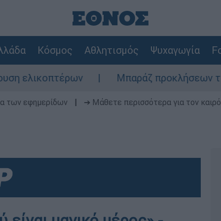
λλάδα
Κόσμος
Αθλητισμός
Ψυχαγωγία
Fo
ικοπτέρων
Μπαράζ προκλήσεων της Άγκυρας
δα των εφημερίδων
|
➔ Μάθετε περισσότερα για τον καιρό
 είναι μαγικό μέρος» -