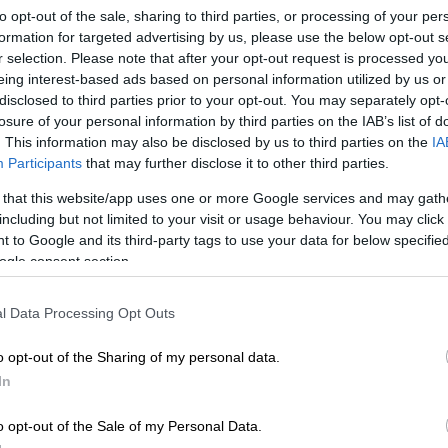
to opt-out of the sale, sharing to third parties, or processing of your per
formation for targeted advertising by us, please use the below opt-out s
r selection. Please note that after your opt-out request is processed y
eing interest-based ads based on personal information utilized by us or
disclosed to third parties prior to your opt-out. You may separately opt-
losure of your personal information by third parties on the IAB’s list of
. This information may also be disclosed by us to third parties on the
IA
Participants
that may further disclose it to other third parties.
 that this website/app uses one or more Google services and may gath
 το ΕΘΝΟΣ στη Google
including but not limited to your visit or usage behaviour. You may click 
 to Google and its third-party tags to use your data for below specifi
τέφανος Τσιτσιπάς
στο twitter και αρκετά
ogle consent section.
ήματα που προκαλούν έντονες αντιδράσεις
υ κοινωνικής δικτύωσης.
l Data Processing Opt Outs
ενίστας έγραψε χαρακτηριστικά στο tweet
o opt-out of the Sharing of my personal data.
μέρος
», την ώρα που βρίσκεται σε εξέλιξη ο
In
ική εισβολή.
o opt-out of the Sale of my Personal Data.