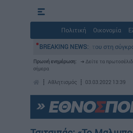
Πολιτική
Οικονομία
Ε
Δαμίγο που έχασε τη ζωή του στη σύγκρουση ελ
BREAKING NEWS:
Πρωινή ενημέρωση:
➔ Δείτε τα πρωτοσέλι
σήμερα
┋
Αθλητισμός
┋
03.03.2022 13:39
Τσιτσιπάς: «Το Μαλιμπού