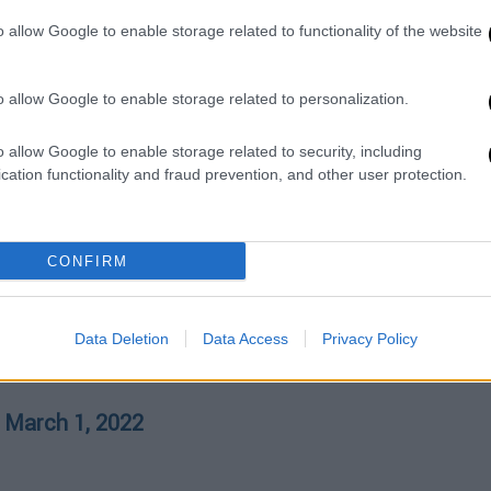
κληρή πραγματικότητα, θυμίζοντάς του
o allow Google to enable storage related to functionality of the website
του είναι από τη Ρωσία.
o allow Google to enable storage related to personalization.
)
March 1, 2022
o allow Google to enable storage related to security, including
cation functionality and fraud prevention, and other user protection.
)
March 1, 2022
CONFIRM
)
March 1, 2022
Data Deletion
Data Access
Privacy Policy
)
March 1, 2022