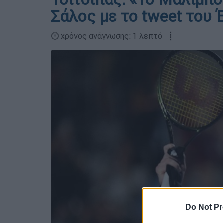
Σάλος με το tweet του 
🕛 χρόνος ανάγνωσης: 1 λεπτό ┋
Do Not Pr