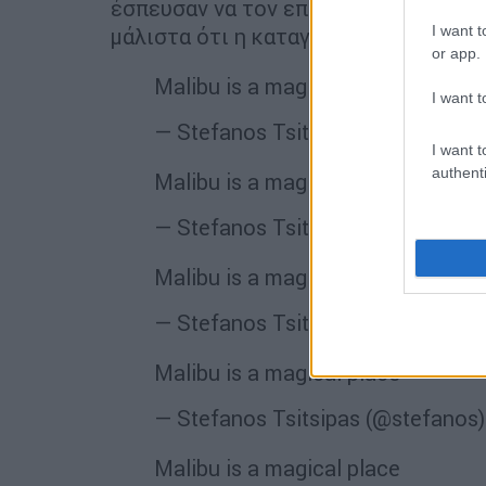
έσπευσαν να τον επαναφέρουν στη σ
I want t
μάλιστα ότι η καταγωγή της μητέρας 
or app.
Malibu is a magical place
I want t
— Stefanos Tsitsipas (@stefanos
I want t
authenti
Malibu is a magical place
— Stefanos Tsitsipas (@stefanos
Malibu is a magical place
— Stefanos Tsitsipas (@stefanos
Malibu is a magical place
— Stefanos Tsitsipas (@stefanos
Malibu is a magical place