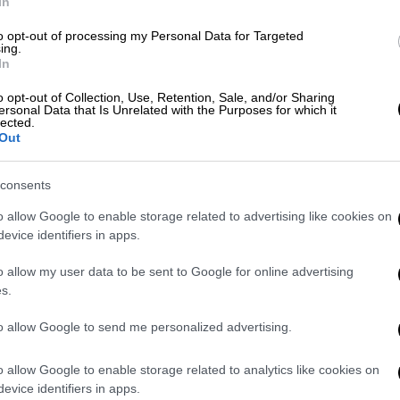
In
to opt-out of processing my Personal Data for Targeted
ing.
In
ου θα αντιμετωπίσει πολύ
ρνηση θα εξαντλήσει κάθε εργαλείο
o opt-out of Collection, Use, Retention, Sale, and/or Sharing
ersonal Data that Is Unrelated with the Purposes for which it
lected.
Out
consents
τήριο ο πρώτος μηνυτής του
o allow Google to enable storage related to advertising like cookies on
evice identifiers in apps.
 προβούμε άμεσα σε μεγάλο αριθμό
o allow my user data to be sent to Google for online advertising
s.
to allow Google to send me personalized advertising.
o allow Google to enable storage related to analytics like cookies on
ια άρχισαν
να πέφτουν βροχή
καθώς πολλοί
evice identifiers in apps.