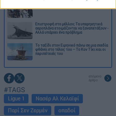
Στη φυλακή ο δήμαρχος Στυλίδας και άλλα
δύο άτομα για τη φωτιά στη Βοιωτία
Επιστροφή στο μέλλον; Τα υπερηχητικά
αεροπλάνα ετοιμάζονται να ξαναπετάξουν -
Αλλά υπάρχει ένα πρόβλημα
Το ταξίδι στον Ειρηνικό πάνω σε μια σχεδία
φθάνει στο τέλος του – Το Κον Τίκι και οι
περιπέτειές του
επόμενο
άρθρο
#TAGS
Ligue 1
Νασέρ Αλ Κελαϊφί
Παρί Σεν Ζερμέν
οπαδοί