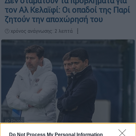
Δεν σταματούν τα προβλήματα για
τον Αλ Κελαϊφί: Οι οπαδοί της Παρί
ζητούν την αποχώρησή του
🕛 χρόνος ανάγνωσης: 2 λεπτά ┋
AP Photo
Do Not Process My Personal Information