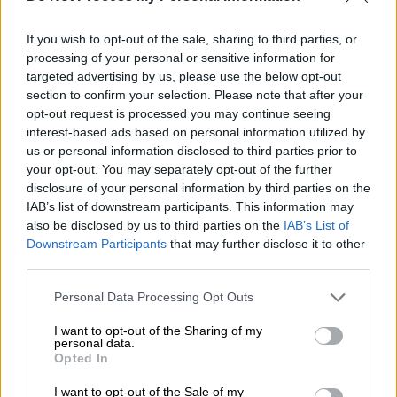
Προσθέστε το ΕΘΝΟΣ στη Google
If you wish to opt-out of the sale, sharing to third parties, or
processing of your personal or sensitive information for
Μια απ' τις πιο δύσκολες εβδομάδες της
targeted advertising by us, please use the below opt-out
παρουσίας του στο
Παρίσι
διανύει ο
Νασέρ
section to confirm your selection. Please note that after your
Αλ Κελαϊφί
. Ο Καταριανός πρόεδρος της
opt-out request is processed you may continue seeing
Παρί Σεν Ζερμέν, ο οποίος εκτός του
interest-based ads based on personal information utilized by
us or personal information disclosed to third parties prior to
οδυνηρού αποκλεισμού της ομάδας του απ'
your opt-out. You may separately opt-out of the further
τη
Ρεάλ
Μαδρίτης
,
απειλείται με φυλάκιση
disclosure of your personal information by third parties on the
για τα τηλεοπτικά δικαιώματα του
IAB’s list of downstream participants. This information may
Μουντιάλ
, ενώ βρέθηκε στο επίκεντρο
also be disclosed by us to third parties on the
IAB’s List of
Downstream Participants
that may further disclose it to other
καθώς μετά το τέλος του ματς για το
third parties.
Champions League
έκανε «ντου» στο
δωμάτιο των διαιτητών και απείλησε
Please note that this website/app uses one or more Google
Personal Data Processing Opt Outs
services and may gather and store information including but
υπάλληλο της Ρεάλ Μαδρίτης
, πλέον
not limited to your visit or usage behaviour. You may click to
I want to opt-out of the Sharing of my
βρίσκεται στο στόχαστρο και τον οπαδών
personal data.
grant or deny consent to Google and its third-party tags to
Opted In
της Παρί.
use your data for below specified purposes in below Google
consent section.
I want to opt-out of the Sale of my