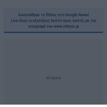
Ακολούθησε το Έθνος στο Google News!
Live όλες οι εξελίξεις λεπτό προς λεπτό, με την
υπογραφή του www.ethnos.gr