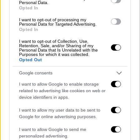
Ολοι βρίσκονται στον αέρα μετά την νέα
Personal Data.
Opted In
αγωνιστική αποτυχία της Παρί, από τον
τεχνικό διευθυντή Λεονάρντο και τον
I want to opt-out of processing my
Personal Data for Targeted Advertising.
προπονητή Μαουρίτσιο Ποτσετίνο, μέχρι και
Opted In
τον Αλ Κελαϊφί, τον εκλεκτό της
I want to opt-out of Collection, Use,
ιδιοκτησίας. Ακόμη και οι οργανωμένοι
Retention, Sale, and/or Sharing of my
οπαδοί της ομάδας στράφηκαν εναντίον του
Personal Data that Is Unrelated with the
Purposes for which it was collected.
καθώς με ανακοίνωσή τους ξεκαθαρίζουν
Opted Out
πως πλέον δεν είναι ο κατάλληλος
Google consents
άνθρωπος για να πάει το κλαμπ στο επόμενο
επίπεδο.
I want to allow Google to enable storage
related to advertising like cookies on web or
«Ζητούμε από όλους τους οπαδούς του
device identifiers in apps.
κλαμπ να μας συντροφεύσουν στις ενέργειές
I want to allow my user data to be sent to
μας χωρίς βία. Δεν έχουμε κοντή μνήμη.
Google for online advertising purposes.
Γνωρίζουμε τι οφείλουμε στον πρόεδρο
Νασέρ Αλ-Κελαϊφί, δεν έχουμε τίποτα
I want to allow Google to send me
προσωπικό απέναντί του, αλλά είναι
personalized advertising.