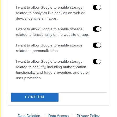
ξεκάθαρο πως δεν είναι ο σωστός άνθρωπος
I want to allow Google to enable storage
για τη δουλειά. Η κατάσταση στο κλαμπ
related to analytics like cookies on web or
απαιτεί μια ολική αναδιοργάνωση σε όλα τα
device identifiers in apps.
επίπεδα υπό την καθημερινή παρουσία ενός
I want to allow Google to enable storage
προέδρου» ανέφεραν μεταξύ άλλων οι ultras
related to functionality of the website or app.
της Παρί στην ανακοίνωσή τους.
I want to allow Google to enable storage
Σημειωτέον ότι ο πρόεδρος των Παριζιάνων
related to personalization.
έχει προγραμματισμένο ραντεβού στο Κατάρ
I want to allow Google to enable storage
με τον ιδιοκτήτη της ομάδας, Ταμίμ Μπιν
related to security, including authentication
Χαμάντ Αλ Τάνι, με τον οποίο θα συζητηθούν
functionality and fraud prevention, and other
οι ριζικές αλλαγές στον σύλλογο...
user protection.
Διαβάστε ακόμη
CONFIRM
«Στέρεψε» η αγορά από πινακίδες
κυκλοφορίας: Χιλιάδες αυτοκίνητα
παραμένουν αταξινόμητα - Λύση αναζητά
το υπουργείο
Data Deletion
Data Access
Privacy Policy