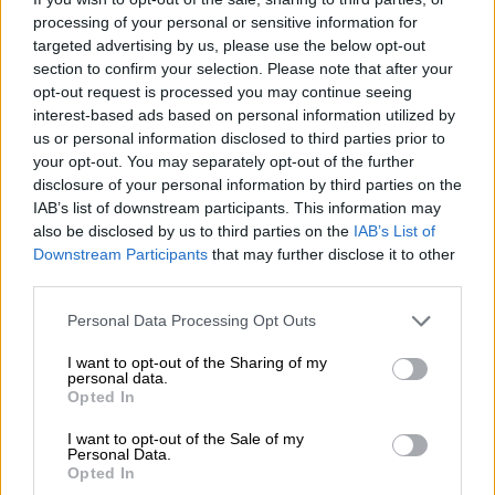
processing of your personal or sensitive information for
targeted advertising by us, please use the below opt-out
ΔΙΑΒΑΣΤΕ ΕΠΙΣΗΣ
section to confirm your selection. Please note that after your
opt-out request is processed you may continue seeing
Αθλητισμός
|
08.05.2022 23:00
interest-based ads based on personal information utilized by
Ο Ολυμπιακός πέρασε νικηφόρα με
us or personal information disclosed to third parties prior to
your opt-out. You may separately opt-out of the further
τα... δεύτερα απ' το Κλεάνθης
disclosure of your personal information by third parties on the
Βικελίδης!
IAB’s list of downstream participants. This information may
also be disclosed by us to third parties on the
IAB’s List of
Downstream Participants
that may further disclose it to other
Αθλητισμός
|
08.05.2022 22:26
third parties.
Basket League: Έπαιξε με τη φωτιά ο
Ολυμπιακός αλλά δεν κάηκε με
Please note that this website/app uses one or more Google
Personal Data Processing Opt Outs
services and may gather and store information including but
Ιωνικό
not limited to your visit or usage behaviour. You may click to
I want to opt-out of the Sharing of my
personal data.
grant or deny consent to Google and its third-party tags to
Opted In
use your data for below specified purposes in below Google
Αθλητισμός
|
08.05.2022 21:40
consent section.
Όλα μηδέν στο ντέρμπι -
I want to opt-out of the Sale of my
Personal Data.
Πλεονέκτημα Παναθηναϊκού για
Opted In