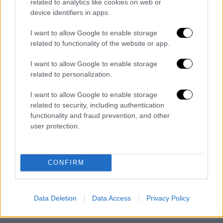
related to analytics like cookies on web or
έχει κερδίσει τα επτά τελευταία παιχνίδια
device identifiers in apps.
του απέναντι σε παίκτες της τοπ δεκάδας!
I want to allow Google to enable storage
Το ισπανικό τένις θα είναι σίγουρα σε πολύ
related to functionality of the website or app.
καλά χέρια, όταν ο Ραφα αποφασίσει τα
εγκαταλείψει τα γήπεδα...
I want to allow Google to enable storage
related to personalization.
Κατέκτησε στη Μαδρίτη τον δεύτερο
I want to allow Google to enable storage
Masters τίτλο του, αλλά έχει πανηγυρίσει
related to security, including authentication
φέτος και σε Ρίο, Μαϊάμι και Βαρκελώνη.
functionality and fraud prevention, and other
Λογαριασμό άνοιξε πέρυσι στο Ούμαγκ της
user protection.
Κροατίας, όπου κέρδισε και τον... λιγότερο
σημαντικό τίτλο του (ATP 250). Είναι ο
νεαρότερος πρωταθλητής της ισπανικής
CONFIRM
πρωτεύουσας.
Data Deletion
Data Access
Privacy Policy