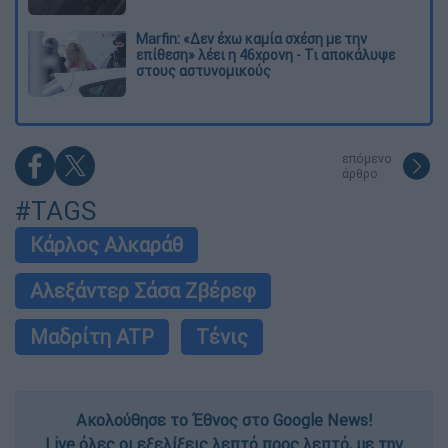
Marfin: «Δεν έχω καμία σχέση με την
επίθεση» λέει η 46χρονη - Τι αποκάλυψε
στους αστυνομικούς
επόμενο
άρθρο
#TAGS
Κάρλος Αλκαράθ
Αλεξάντερ Σάσα Ζβέρεφ
Μαδρίτη ATP
Τένις
Ακολούθησε το Έθνος στο Google News!
Live όλες οι εξελίξεις λεπτό προς λεπτό, με την