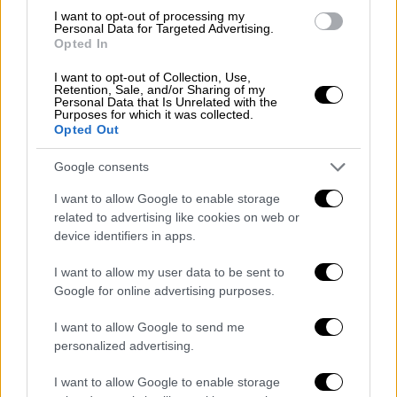
Ευρώπη
I want to opt-out of processing my
Personal Data for Targeted Advertising.
Opted In
Αθλητισμός
|
08.05.2022 20:25
Πέντε αστέρων η Μάντσεστερ Σίτι
I want to opt-out of Collection, Use,
Retention, Sale, and/or Sharing of my
σάρωσε τη Νιούκαστλ και βρέθηκε
Personal Data that Is Unrelated with the
Purposes for which it was collected.
στο +3 απ' τη Λίβερπουλ
Opted Out
Google consents
I want to allow Google to enable storage
Ήταν η τρίτη διαδοχική νίκη του Αλκαράθ
related to advertising like cookies on web or
απέναντι σε τενίστα του Top 5. Για την
device identifiers in apps.
ακρίβεια, νίκησε κατά σειρά το Νο.4 (Ναδάλ),
I want to allow my user data to be sent to
το Νο.1 (Τζόκοβιτς) και το Νο.3 του κόσμου
Google for online advertising purposes.
(Ζβέρεφ), για να φτάσει στον τέταρτο
φετινό τίτλο του, τους περισσότερους από
I want to allow Google to send me
personalized advertising.
κάθε άλλο παίκτη! Εχει σημειώσει 28 νίκες
φέτος και πέρασε στην κορυφή της λίστας
I want to allow Google to enable storage
ξεπερνώντας τον Στέφανο Τσιτσιπά, ενώ