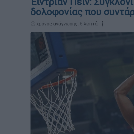
Έιντριαν Πέιν: Συγκλον
δολοφονίας που συντάρ
🕛 χρόνος ανάγνωσης: 5 λεπτά ┋