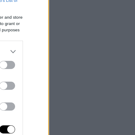
B’s List of
er and store
to grant or
ed purposes