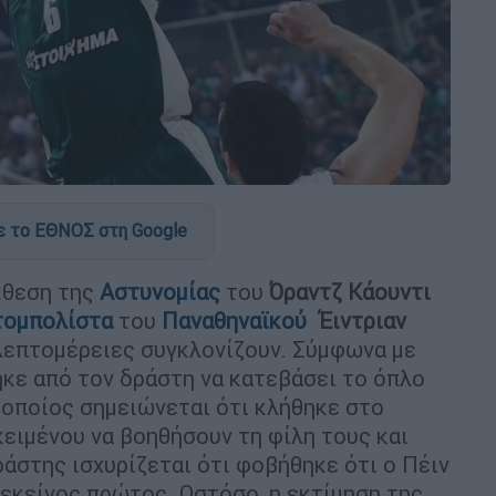
 το ΕΘΝΟΣ στη Google
κθεση της
Αστυνομίας
του
Όραντζ Κάουντι
τομπολίστα
του
Παναθηναϊκού
Έιντριαν
ι λεπτομέρειες συγκλονίζουν. Σύμφωνα με
ηκε από τον δράστη να κατεβάσει το όπλο
ο οποίος σημειώνεται ότι κλήθηκε στο
κειμένου να βοηθήσουν τη φίλη τους και
ράστης ισχυρίζεται ότι φοβήθηκε ότι ο Πέιν
εκείνος πρώτος. Ωστόσο, η εκτίμηση της