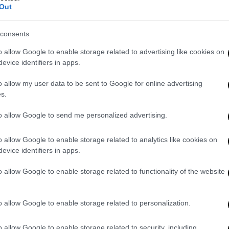
γκλήματος και είδαμε ότι ο ύποπτος,
Out
Ντόριτι αναγνώρισε ένα άγνωστο όχημα
 προς το μέρος του, με τον πατέρα του
consents
δρα που μιλούσε με τον γιο του, Λόρενς. Ο
o allow Google to enable storage related to advertising like cookies on
αν, διότι βρισκόταν σε απόσταση, είδε
evice identifiers in apps.
αμέρισμά του και άκουσε τον πυροβολισμό,
υνση ερχόταν. Πήγε στο συγκεκριμένο
o allow my user data to be sent to Google for online advertising
s.
ο στη θέση του οδηγού και του έδωσε τις
to allow Google to send me personalized advertising.
o allow Google to enable storage related to analytics like cookies on
evice identifiers in apps.
o allow Google to enable storage related to functionality of the website
ά» ο τελικός του Conference League το
o allow Google to enable storage related to personalization.
o allow Google to enable storage related to security, including