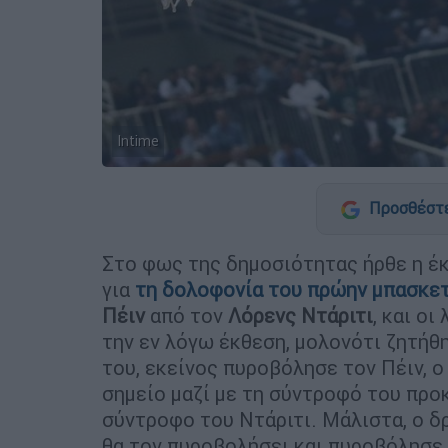
Intime
Προσθέστε
Στο φως της δημοσιότητας ήρθε η έ
για
τη
δολοφονία
του πρώην μπασκε
Πέιν
από τον
Λόρενς Ντάριτι
, και ο
την εν λόγω έκθεση, μολονότι ζητήθ
του, εκείνος πυροβόλησε τον Πέιν, 
σημείο μαζί με τη σύντροφό του προ
σύντροφο του Ντάριτι. Μάλιστα, ο δ
θα τον πυροβολήσει και πυροβόλησε 