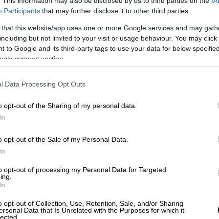
. This information may also be disclosed by us to third parties on the
IA
Participants
that may further disclose it to other third parties.
 that this website/app uses one or more Google services and may gath
including but not limited to your visit or usage behaviour. You may click 
 to Google and its third-party tags to use your data for below specifi
ogle consent section.
l Data Processing Opt Outs
o opt-out of the Sharing of my personal data.
ια το περιστατικό που έλαβε χώρα στη
In
της 9ης Μαΐου, το Αστυνομικό Τμήμα του
 περιστατικό στο Ίγκρετ Σορς Ντράιβ. Τη
o opt-out of the Sale of my Personal Data.
 ανακαλύφθηκε το θύμα, τραυματισμένο σε
In
τασε στο σημείο και το θύμα διακομίσθηκε
to opt-out of processing my Personal Data for Targeted
τώθηκε ότι ήταν νεκρός στις 2:33, από τον
ing.
In
ηκε από το δίπλωμα οδηγήσής του. Έχει
ερε όπλο.
o opt-out of Collection, Use, Retention, Sale, and/or Sharing
ersonal Data that Is Unrelated with the Purposes for which it
lected.