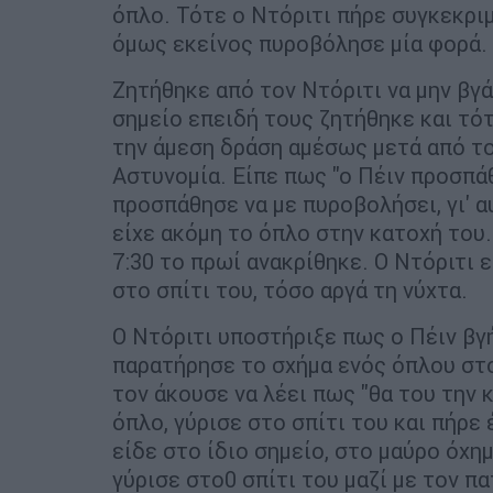
όπλο. Τότε ο Ντόριτι πήρε συγκεκριμ
όμως εκείνος πυροβόλησε μία φορά.
Ζητήθηκε από τον Ντόριτι να μην βγά
σημείο επειδή τους ζητήθηκε και τό
την άμεση δράση αμέσως μετά από το
Αστυνομία. Είπε πως "ο Πέιν προσπάθ
προσπάθησε να με πυροβολήσει, γι' 
είχε ακόμη το όπλο στην κατοχή του.
7:30 το πρωί ανακρίθηκε. Ο Ντόριτι 
στο σπίτι του, τόσο αργά τη νύχτα.
Ο Ντόριτι υποστήριξε πως ο Πέιν βγή
παρατήρησε το σχήμα ενός όπλου στο
τον άκουσε να λέει πως "θα του την κ
όπλο, γύρισε στο σπίτι του και πήρε
είδε στο ίδιο σημείο, στο μαύρο όχη
γύρισε στο0 σπίτι του μαζί με τον π