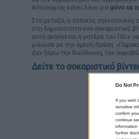
Αστυνομίας κάνει λόγο για
φόνο εκ 
Στο μεταξύ, ο τοπικός τηλεοπτικός
στη δημοσιότητα ένα σοκαριστικό βί
αυτό ακούγεται η μητέρα του Πέιν να
μιλούσε με την άμεση δράση: «Παρακ
Δεν ξέρω την διεύθυνση, τον πυροβό
Δείτε το σοκαριστικό βίντε
Do Not Pr
If you wish 
sensitive in
confirm you
continue se
information 
further disc