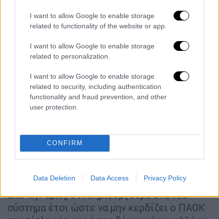
αυτούς τους οπαδούς, με αυτό το πάθος, θα
πρέπει να σκέφτεται πάντα το κάτι
I want to allow Google to enable storage
related to functionality of the website or app.
μεγαλύτερο. Ποτέ δεν εργάστηκα σε μία
ομάδα που δεν παλεύει για να γίνει
I want to allow Google to enable storage
πρωταθλήτρια και το να γίνει πρωταθλητής
related to personalization.
νομίζω ότι πρέπει να είναι ο βασικός στόχος
I want to allow Google to enable storage
του ΠΑΟΚ. Φυσικά παράλληλα θέλουμε να
related to security, including authentication
δημιουργήσουμε ένα επιχειρηματικό
functionality and fraud prevention, and other
μοντέλο για τον σύλλογο που θα του
user protection.
αποφέρει οικονομική υγεία. Για να μπορεί η
ομάδα να πουλάει ποδοσφαιριστές με
περισσότερα χρήματα είναι σημαντική η
CONFIRM
πορεία της στην Ευρώπη. Αυτό που θα ήθελα
να ζητήσω από τους οπαδούς του ΠΑΟΚ
Data Deletion
Data Access
Privacy Policy
είναι να αντιληφθούν ότι δημιουργούμε κάτι
από την αρχή, ότι δημιουργούμε ένα νέο
σύστημα έτσι ώστε να μην κερδίζει ο ΠΑΟΚ