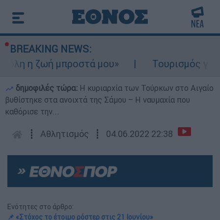
BREAKING NEWS:
η ζωή μπροστά μου»
Τουρισμός για Ολους 
δημοφιλές τώρα:
Η κυριαρχία των Τούρκων στο Αιγαίο
βυθίστηκε στα ανοιχτά της Σάμου – Η ναυμαχία που
καθόρισε την...
┋
Αθλητισμός
┋
04.06.2022 22:38
Ενότητες στο άρθρο:
📌 «Στόχος το έτοιμο ρόστερ στις 21 Ιουνίου»