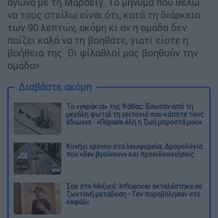
αγώνα με τη Μαρσέιγ. Το μήνυμα που θέλω
να τους στείλω είναι ότι, κατά τη διάρκεια
των 90 λεπτών, ακόμη κι αν η ομάδα δεν
παίζει καλά να τη βοηθάτε, γιατί είστε η
βοήθεια της. Οι φίλαθλοί μας βοηθούν την
ομάδα».
Διαβάστε ακόμη
Τα «γεράκια» της Ψάθας: Έσωσαν από τη
μεγάλη φωτιά τη γειτονιά που κάποτε τους
έδιωχνε - «Πέρασε όλη η ζωή μπροστά μου»
Κυνήγι χρόνου στα λεωφορεία: Δρομολόγια
που «δεν βγαίνουν» και προειδοποιήσεις
Σοκ στο Μεξικό: Influencer εκτελέστηκε σε
ζωντανή μετάδοση - Τον πυροβόλησαν στο
κεφάλι