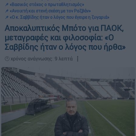
📌 «Βασικός στόχος ο πρωταθλητισμός»
📌 «Ανοιχτή και στενή σχέση με τον Ραζβάν»
📌 «Ο κ. Σαββίδης ήταν ο λόγος που έγειρε η ζυγαριά»
Αποκαλυπτικός Μπότο για ΠΑΟΚ,
μεταγραφές και φιλοσοφία: «Ο
Σαββίδης ήταν ο λόγος που ήρθα»
🕛 χρόνος ανάγνωσης: 9 λεπτά ┋