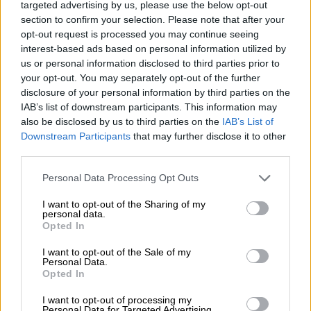
targeted advertising by us, please use the below opt-out
άλλο επιθετικό θα πρέπει να είναι πολύ
section to confirm your selection. Please note that after your
καλύτερος αυτών που έχουμε. Αυτό που
opt-out request is processed you may continue seeing
interest-based ads based on personal information utilized by
διαπίστωσα από όσα παρατήρησα αυτούς
us or personal information disclosed to third parties prior to
τους πέντε μήνες σε όλες τις προπονήσεις
your opt-out. You may separately opt-out of the further
είναι ένα ψυχολογικό ζήτημα. Ξεκίνησαν να
disclosure of your personal information by third parties on the
σκέφτονται «δεν σκοράρω, δεν σκοράρω»
IAB’s list of downstream participants. This information may
και όταν ξεκινάς να σκέφτεσαι έτσι, δεν
also be disclosed by us to third parties on the
IAB’s List of
Downstream Participants
that may further disclose it to other
σκοράρεις. Επίσης, μερικές φορές πρέπει να
third parties.
είναι πιο συγκεντρωμένοι τη στιγμή των
Please note that this website/app uses one or more Google
τελειωμάτων των φάσεων στις
Personal Data Processing Opt Outs
services and may gather and store information including but
προπονήσεις. Τους δώσαμε το παράδειγμα
not limited to your visit or usage behaviour. You may click to
I want to opt-out of the Sharing of my
παικτών, όπως ο Ιντζάγκι. Ο Ιντζάγκι μία
personal data.
grant or deny consent to Google and its third-party tags to
Opted In
ημέρα μου είπε «ποτέ δεν χάνεις ένα γκολ
use your data for below specified purposes in below Google
στην προπόνηση».
consent section.
I want to opt-out of the Sale of my
Personal Data.
Opted In
«Βασικός στόχος ο πρωταθλητισμός»
I want to opt-out of processing my
Για το αν θα μπορούσε ο Πρίγιοβιτς να είναι
Personal Data for Targeted Advertising.