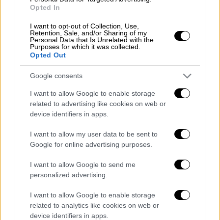
Opted In
μία επιλογή για την κορυφή της επίθεσης
του ΠΑΟΚ τη δεδομένη χρονική στιγμή: «Ο
I want to opt-out of Collection, Use,
Retention, Sale, and/or Sharing of my
σύλλογος ζει με τις μνήμες και το
Personal Data that Is Unrelated with the
Purposes for which it was collected.
καταλαβαίνω αυτό. Zει με τις μνήμες του
Opted Out
πρωταθλήματος που κατέκτησε το 2019.
Ήταν κάτι εκπληκτικό για τον σύλλογο και
Google consents
όλοι προσπαθούν να επαναλάβουν εκείνο το
I want to allow Google to enable storage
επίτευγμα αλλά αυτό δεν είναι δυνατόν. Δεν
related to advertising like cookies on web or
είναι δυνατόν. Οι άνθρωποι πρέπει να
device identifiers in apps.
κοιτάζουν μπροστά. Επειδή εκείνο (το
I want to allow my user data to be sent to
πρωτάθλημα) ήταν κάτι το μοναδικό και
Google for online advertising purposes.
ακόμη κι αν φέρεις τους ίδιους παίκτες δεν
θα είναι το ίδιο. Για εμένα, μπορώ να σας πω,
I want to allow Google to send me
personalized advertising.
ότι ήταν ο λόγος που έγειρε τη ζυγαριά στο
να επιλέξω τον ΠΑΟΚ».
I want to allow Google to enable storage
related to analytics like cookies on web or
Και πρόσθεσε: «Μία ομάδα όπως ο ΠΑΟΚ με
device identifiers in apps.